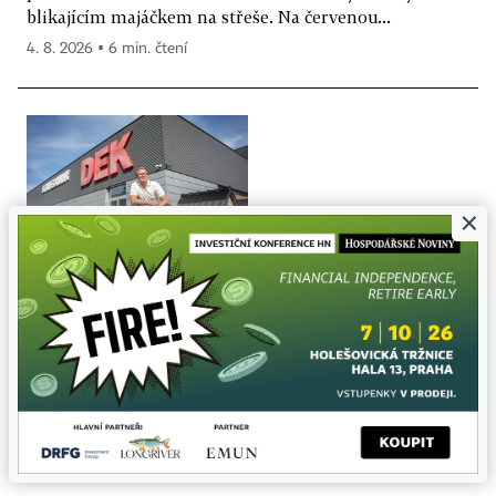
blikajícím majáčkem na střeše. Na červenou...
4. 8. 2026 ▪ 6 min. čtení
×
Kutnarův DEK prodává závody spojené s
výrobou příměsí do betonu. Kupcem je
nadnárodní kolos z Francie
Největší síť stavebnin v Česku DEK, kterou společně
vlastní Vít a Petra Kutnarovi, prodává část svého
byznysu. Konkrétně jde o dva závody...
6. 8. 2026 ▪ 3 min. čtení