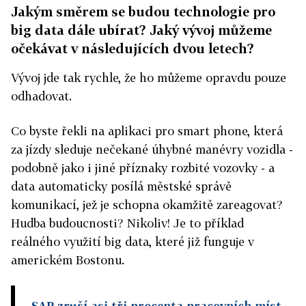
Jakým směrem se budou technologie pro
big data dále ubírat? Jaký vývoj můžeme
očekávat v následujících dvou letech?
Vývoj jde tak rychle, že ho můžeme opravdu pouze
odhadovat.
Co byste řekli na aplikaci pro smart phone, která
za jízdy sleduje nečekané úhybné manévry vozidla -
podobně jako i jiné příznaky rozbité vozovky - a
data automaticky posílá městské správě
komunikací, jež je schopna okamžitě zareagovat?
Hudba budoucnosti? Nikoliv! Je to příklad
reálného využití big data, které již funguje v
americkém Bostonu.
SAP zruší asi tři procenta pracovních míst,