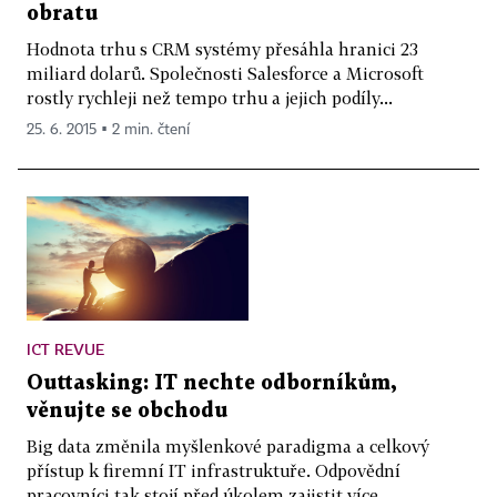
obratu
Hodnota trhu s CRM systémy přesáhla hranici 23
miliard dolarů. Společnosti Salesforce a Microsoft
rostly rychleji než tempo trhu a jejich podíly...
25. 6. 2015 ▪ 2 min. čtení
ICT REVUE
Outtasking: IT nechte odborníkům,
věnujte se obchodu
Big data změnila myšlenkové paradigma a celkový
přístup k firemní IT infrastruktuře. Odpovědní
pracovníci tak stojí před úkolem zajistit více...