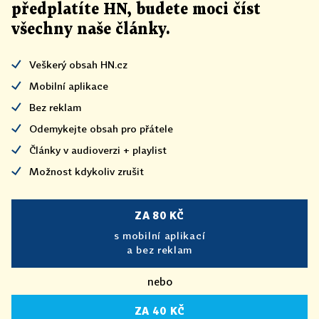
předplatíte HN, budete moci číst
všechny naše články
.
Veškerý obsah HN.cz
Mobilní aplikace
Bez reklam
Odemykejte obsah pro přátele
Články v audioverzi + playlist
Možnost kdykoliv zrušit
ZA 80 KČ
s mobilní aplikací
a bez reklam
nebo
ZA 40 KČ