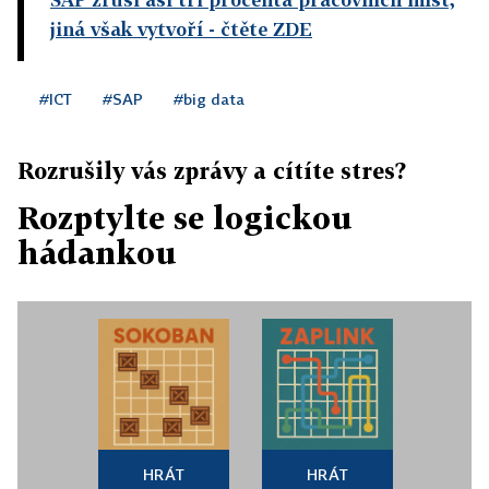
jiná však vytvoří
- čtěte ZDE
#ICT
#SAP
#big data
Rozrušily vás zprávy a cítíte stres?
Rozptylte se logickou
hádankou
HRÁT
HRÁT