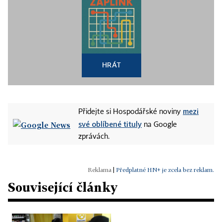
HRÁT
mezi
Přidejte si Hospodářské noviny
své oblíbené tituly
na Google
zprávách.
|
Předplatné HN+ je zcela bez reklam.
Související články