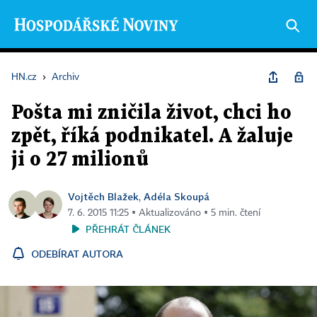
HN.cz
›
Archiv
Pošta mi zničila život, chci ho
zpět, říká podnikatel. A žaluje
ji o 27 milionů
Vojtěch Blažek
Adéla Skoupá
,
7. 6. 2015 11:25 ▪ Aktualizováno ▪ 5 min. čtení
PŘEHRÁT ČLÁNEK
ODEBÍRAT AUTORA