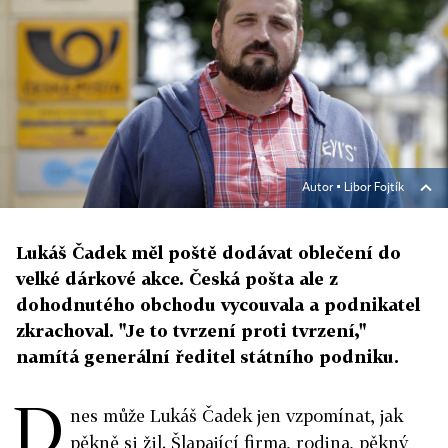
Autor ▪
Libor Fojtík
Lukáš Čadek měl poště dodávat oblečení do
velké dárkové akce. Česká pošta ale z
dohodnutého obchodu vycouvala a podnikatel
zkrachoval. "Je to tvrzení proti tvrzení,"
namítá generální ředitel státního podniku.
D
nes může Lukáš Čadek jen vzpomínat, jak
pěkně si žil. Šlapající firma, rodina, pěkný