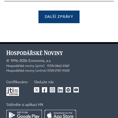
DALŠÍ ZPRÁVY
©
1996-2026
Economia, a.s.
Hospodářské noviny (print) ISSN 0862-9587
Hospodářské noviny (online) ISSN 2787-950X
Certifikováno
Sledujte nás
Stáhněte si aplikaci HN