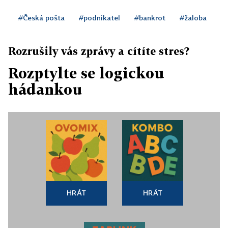
#Česká pošta
#podnikatel
#bankrot
#žaloba
Rozrušily vás zprávy a cítíte stres?
Rozptylte se logickou
hádankou
HRÁT
HRÁT