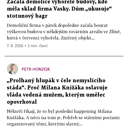
Začala demolice vyhořelé budovy, kde
měla sklad firma Vasky. Dům „ukusuje“
stotunový bagr
Demoliční firma v pátek dopoledne začala bourat
výškovou budovu v někdejším továrním areálu ve Zlíně,
která v červenci vyhořela. Zničený objekt...
7. 8. 2026 ▪ 3 min. čtení
PETR HONZEJK
„Prolhaný hlupák v čele nemyslícího
stáda“. Proč Milana Knížáka oslavuje
vláda vedená mužem, kterým umělec
opovrhoval
Někteří říkají, že to byl poslední happening Milana
Knížáka. A něco na tom je. Pohřeb se státními poctami
organizovaný těmi, kterými slavný...