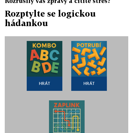
Rozrušily vás zprávy a cítíte stres?
Rozptylte se logickou
hádankou
HRÁT
HRÁT