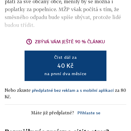
platí za své občany obce, měnily by se možná i
poplatky za popelnice. MŽP však počítá s tím, že
směsného odpadu bude spíše ubývat, protože lidé
budou třídit.
ZBÝVÁ VÁM JEŠTĚ 90 % ČLÁNKU
Číst dál za
40 Kč
na první dva měsíce
Nebo zkuste
za 80
předplatné bez reklam a s mobilní aplikací
Kč.
Máte již předplatné?
Přihlaste se