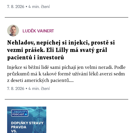
7. 8. 2026 ▪ 4 min. čtení
LUDĚK VAINERT
Nehladov, nepíchej si injekci, prostě si
vezmi prášek. Eli Lilly má svatý grál
pacientů i investorů
Injekce si běžní lidé sami píchají jen velmi neradi. Podle
průzkumů má k takové formě užívání léků averzi sedm
z deseti amerických pacientů....
7. 8. 2026 ▪ 4 min. čtení