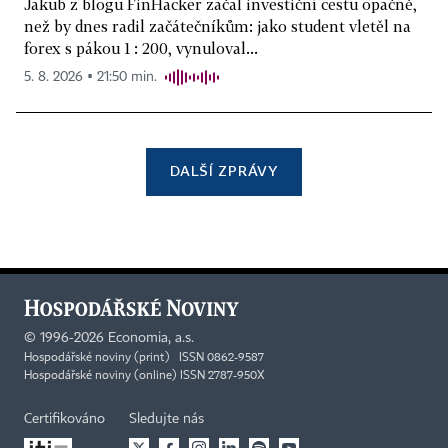
Jakub z blogu FinHacker začal investiční cestu opačně,
než by dnes radil začátečníkům: jako student vletěl na
forex s pákou 1 : 200, vynuloval...
5. 8. 2026 ▪ 21:50 min.
DALŠÍ ZPRÁVY
©
1996-2026
Economia, a.s.
Hospodářské noviny (print) ISSN 0862-9587
Hospodářské noviny (online) ISSN 2787-950X
Certifikováno
Sledujte nás