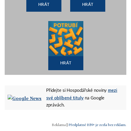
HRÁT
HRÁT
HRÁT
mezi
Přidejte si Hospodářské noviny
své oblíbené tituly
na Google
zprávách.
|
Předplatné HN+ je zcela bez reklam.