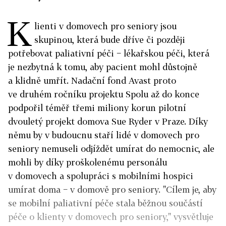
K
lienti v domovech pro seniory jsou
skupinou, která bude dříve či později
potřebovat paliativní péči − lékařskou péči, která
je nezbytná k tomu, aby pacient mohl důstojně
a klidně umřít. Nadační fond Avast proto
ve druhém ročníku projektu Spolu až do konce
podpořil téměř třemi miliony korun pilotní
dvouletý projekt domova Sue Ryder v Praze. Díky
němu by v budoucnu staří lidé v domovech pro
seniory nemuseli odjíždět umírat do nemocnic, ale
mohli by díky proškolenému personálu
v domovech a spolupráci s mobilními hospici
umírat doma − v domově pro seniory. "Cílem je, aby
se mobilní paliativní péče stala běžnou součástí
péče o klienty v domovech pro seniory," vysvětluje