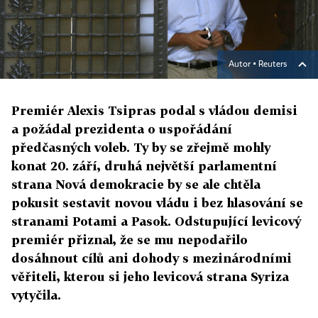
Autor ▪
Reuters
Premiér Alexis Tsipras podal s vládou demisi
a požádal prezidenta o uspořádání
předčasných voleb. Ty by se zřejmě mohly
konat 20. září, druhá největší parlamentní
strana Nová demokracie by se ale chtěla
pokusit sestavit novou vládu i bez hlasování se
stranami Potami a Pasok. Odstupující levicový
premiér přiznal, že se mu nepodařilo
dosáhnout cílů ani dohody s mezinárodními
věřiteli, kterou si jeho levicová strana Syriza
vytyčila.