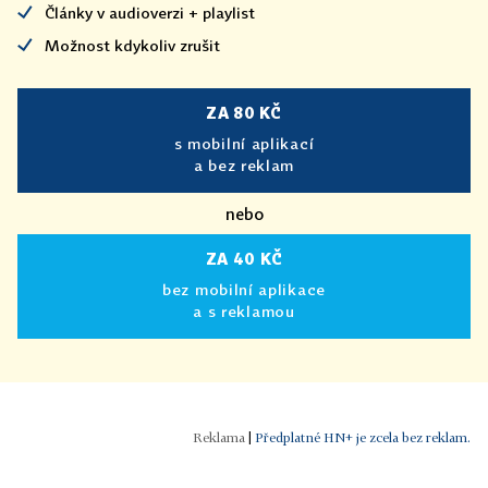
Články v audioverzi + playlist
Možnost kdykoliv zrušit
ZA 80 KČ
s mobilní aplikací
a bez reklam
nebo
ZA 40 KČ
bez mobilní aplikace
a s reklamou
|
Předplatné HN+ je zcela bez reklam.