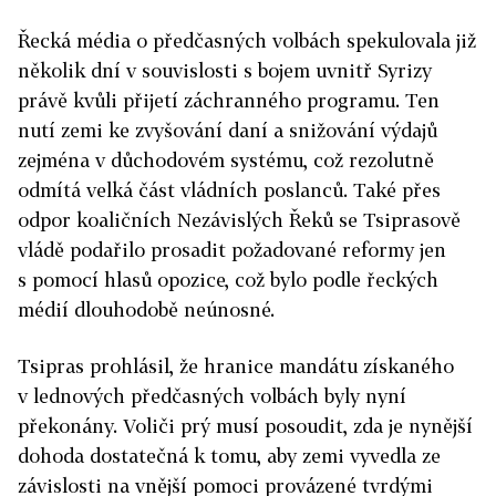
Řecká média o předčasných volbách spekulovala již
několik dní v souvislosti s bojem uvnitř Syrizy
právě kvůli přijetí záchranného programu. Ten
nutí zemi ke zvyšování daní a snižování výdajů
zejména v důchodovém systému, což rezolutně
odmítá velká část vládních poslanců. Také přes
odpor koaličních Nezávislých Řeků se Tsiprasově
vládě podařilo prosadit požadované reformy jen
s pomocí hlasů opozice, což bylo podle řeckých
médií dlouhodobě neúnosné.
Tsipras prohlásil, že hranice mandátu získaného
v lednových předčasných volbách byly nyní
překonány. Voliči prý musí posoudit, zda je nynější
dohoda dostatečná k tomu, aby zemi vyvedla ze
závislosti na vnější pomoci provázené tvrdými