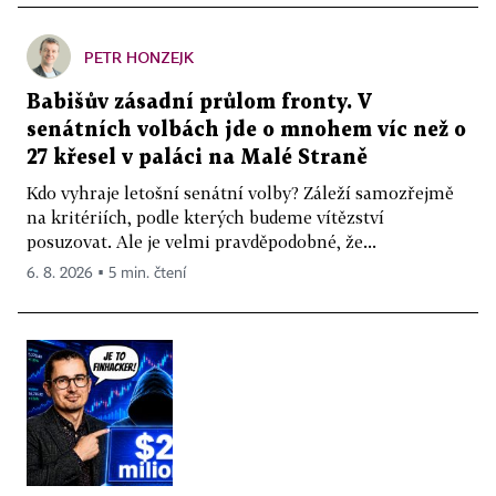
PETR HONZEJK
Babišův zásadní průlom fronty. V
senátních volbách jde o mnohem víc než o
27 křesel v paláci na Malé Straně
Kdo vyhraje letošní senátní volby? Záleží samozřejmě
na kritériích, podle kterých budeme vítězství
posuzovat. Ale je velmi pravděpodobné, že...
6. 8. 2026 ▪ 5 min. čtení