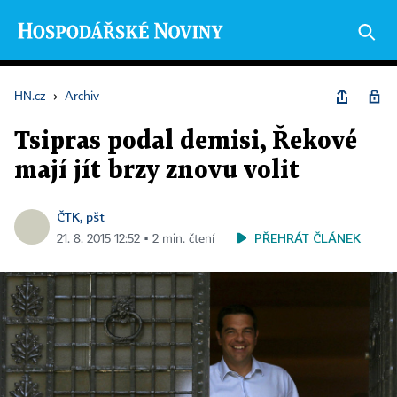
HN.cz
›
Archiv
Tsipras podal demisi, Řekové
mají jít brzy znovu volit
ČTK, pšt
PŘEHRÁT ČLÁNEK
21. 8. 2015 12:52 ▪ 2 min. čtení