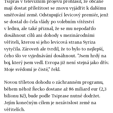
Tsipras v televizním projevu prohlásil, že občané
mají dostat příležitost se znovu vyjádřit k dalšímu
směřování země. Odstupující levicový premiér, jenž
se dostal do čela vlády po volebním vítězství
v lednu, ale také přiznal, že se mu nepodařilo
dosáhnout cílů ani dohody s mezinárodními
věřiteli, kterou si jeho levicová strana Syriza
vytyčila. Zároveň ale tvrdil, že to bylo to nejlepší,
čeho šlo ve vyjednávání dosáhnout. "Jsem hrdý na
boj, který jsem vedl. Evropa již není stejná jako dřív.
Moje svědomí je čisté," řekl.
Novou tříletou dohodu o záchranném programu,
během něhož Řecko dostane až 86 miliard eur (2,3
bilionu Kč), bude podle Tsiprase nutné dodržet.
Jejím konečným cílem je nezávislost země na
věřitelích.