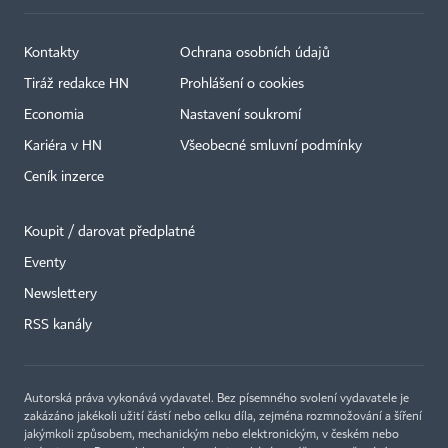
Kontakty
Ochrana osobních údajů
Tiráž redakce HN
Prohlášení o cookies
Economia
Nastavení soukromí
Kariéra v HN
Všeobecné smluvní podmínky
Ceník inzerce
Koupit / darovat předplatné
Eventy
Newslettery
RSS kanály
Autorská práva vykonává vydavatel. Bez písemného svolení vydavatele je
zakázáno jakékoli užití částí nebo celku díla, zejména rozmnožování a šíření
jakýmkoli způsobem, mechanickým nebo elektronickým, v českém nebo