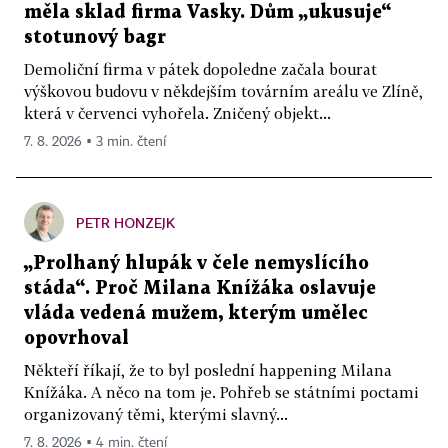
měla sklad firma Vasky. Dům „ukusuje“
stotunový bagr
Demoliční firma v pátek dopoledne začala bourat
výškovou budovu v někdejším továrním areálu ve Zlíně,
která v červenci vyhořela. Zničený objekt...
7. 8. 2026 ▪ 3 min. čtení
PETR HONZEJK
„Prolhaný hlupák v čele nemyslícího
stáda“. Proč Milana Knížáka oslavuje
vláda vedená mužem, kterým umělec
opovrhoval
Někteří říkají, že to byl poslední happening Milana
Knížáka. A něco na tom je. Pohřeb se státními poctami
organizovaný těmi, kterými slavný...
7. 8. 2026 ▪ 4 min. čtení