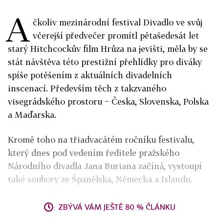
A
čkoliv mezinárodní festival Divadlo ve svůj
včerejší předvečer promítl pětašedesát let
starý Hitchcockův film Hrůza na jevišti, měla by se
stát návštěva této prestižní přehlídky pro diváky
spíše potěšením z aktuálních divadelních
inscenací. Především těch z takzvaného
visegrádského prostoru − Česka, Slovenska, Polska
a Maďarska.
Kromě toho na třiadvacátém ročníku festivalu,
který dnes pod vedením ředitele pražského
Národního divadla Jana Buriana začíná, vystoupí
také soubory ze Španělska, Německa a Islandu.
ZBÝVÁ VÁM JEŠTĚ 80 % ČLÁNKU