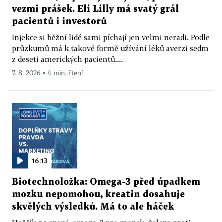
vezmi prášek. Eli Lilly má svatý grál
pacientů i investorů
Injekce si běžní lidé sami píchají jen velmi neradi. Podle
průzkumů má k takové formě užívání léků averzi sedm
z deseti amerických pacientů....
7. 8. 2026 ▪ 4 min. čtení
16:13
Biotechnoložka: Omega-3 před úpadkem
mozku nepomohou, kreatin dosahuje
skvělých výsledků. Má to ale háček