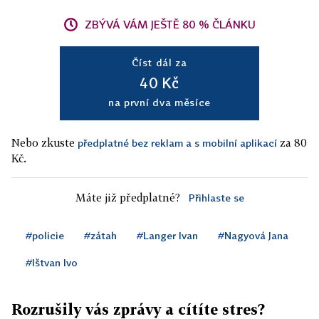
ZBÝVÁ VÁM JEŠTĚ 80 % ČLÁNKU
Číst dál za
40 Kč
na první dva měsíce
Nebo zkuste
za 80
předplatné bez reklam a s mobilní aplikací
Kč.
Máte již předplatné?
Přihlaste se
#policie
#zátah
#Langer Ivan
#Nagyová Jana
#Ištvan Ivo
Rozrušily vás zprávy a cítíte stres?