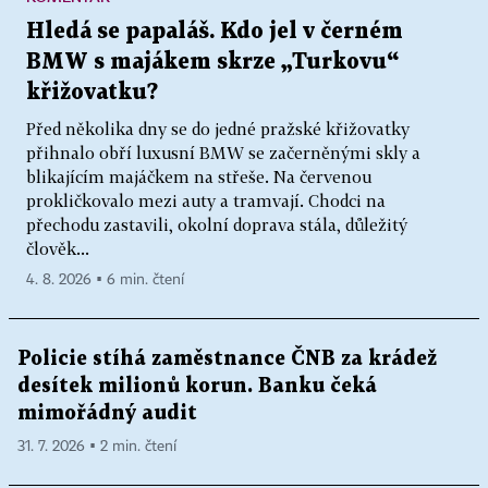
Hledá se papaláš. Kdo jel v černém
BMW s majákem skrze „Turkovu“
křižovatku?
Před několika dny se do jedné pražské křižovatky
přihnalo obří luxusní BMW se začerněnými skly a
blikajícím majáčkem na střeše. Na červenou
prokličkovalo mezi auty a tramvají. Chodci na
přechodu zastavili, okolní doprava stála, důležitý
člověk...
4. 8. 2026 ▪ 6 min. čtení
Policie stíhá zaměstnance ČNB za krádež
desítek milionů korun. Banku čeká
mimořádný audit
31. 7. 2026 ▪ 2 min. čtení