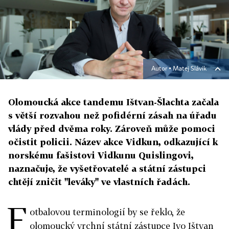
Autor ▪
Matej Slávik
Olomoucká akce tandemu Ištvan-Šlachta začala
s větší rozvahou než pofidérní zásah na úřadu
vlády před dvěma roky. Zároveň může pomoci
očistit policii. Název akce Vidkun, odkazující k
norskému fašistovi Vidkunu Quislingovi,
naznačuje, že vyšetřovatelé a státní zástupci
chtějí zničit "leváky" ve vlastních řadách.
F
otbalovou terminologií by se řeklo, že
olomoucký vrchní státní zástupce Ivo Ištvan