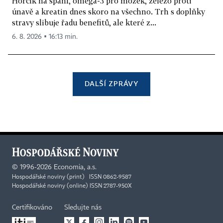
Hořčík na spaní, omega-3 pro mozek, železo proti
únavě a kreatin dnes skoro na všechno. Trh s doplňky
stravy slibuje řadu benefitů, ale které z...
6. 8. 2026 ▪ 16:13 min.
DALŠÍ ZPRÁVY
©
1996-2026
Economia, a.s.
Hospodářské noviny (print) ISSN 0862-9587
Hospodářské noviny (online) ISSN 2787-950X
Certifikováno
Sledujte nás