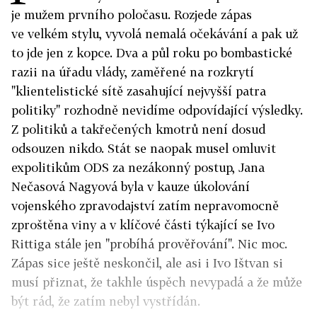
je mužem prvního poločasu. Rozjede zápas
ve velkém stylu, vyvolá nemalá očekávání a pak už
to jde jen z kopce. Dva a půl roku po bombastické
razii na úřadu vlády, zaměřené na rozkrytí
"klientelistické sítě zasahující nejvyšší patra
politiky" rozhodně nevidíme odpovídající výsledky.
Z politiků a takřečených kmotrů není dosud
odsouzen nikdo. Stát se naopak musel omluvit
expolitikům ODS za nezákonný postup, Jana
Nečasová Nagyová byla v kauze úkolování
vojenského zpravodajství zatím nepravomocně
zproštěna viny a v klíčové části týkající se Ivo
Rittiga stále jen "probíhá prověřování". Nic moc.
Zápas sice ještě neskončil, ale asi i Ivo Ištvan si
musí přiznat, že takhle úspěch nevypadá a že může
být rád, že zatím nebyl vystřídán.