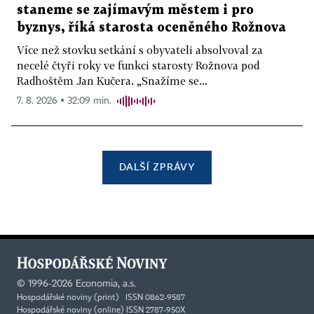
staneme se zajímavým městem i pro
byznys, říká starosta oceněného Rožnova
Více než stovku setkání s obyvateli absolvoval za
necelé čtyři roky ve funkci starosty Rožnova pod
Radhoštěm Jan Kučera. „Snažíme se...
7. 8. 2026 ▪ 32:09 min.
DALŠÍ ZPRÁVY
©
1996-2026
Economia, a.s.
Hospodářské noviny (print) ISSN 0862-9587
Hospodářské noviny (online) ISSN 2787-950X