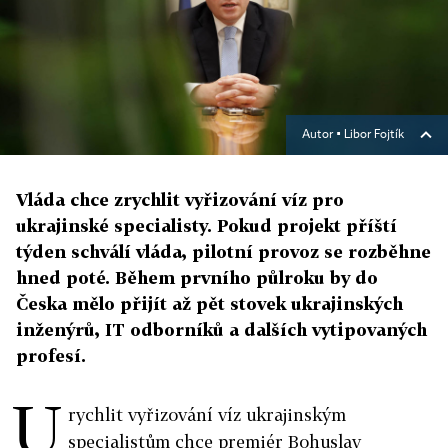
Autor ▪
Libor Fojtík
Vláda chce zrychlit vyřizování víz pro
ukrajinské specialisty. Pokud projekt příští
týden schválí vláda, pilotní provoz se rozběhne
hned poté. Během prvního půlroku by do
Česka mělo přijít až pět stovek ukrajinských
inženýrů, IT odborníků a dalších vytipovaných
profesí.
U
rychlit vyřizování víz ukrajinským
specialistům chce premiér Bohuslav