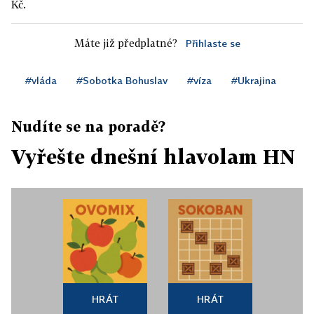
Kč.
Máte již předplatné?
Přihlaste se
#vláda
#Sobotka Bohuslav
#víza
#Ukrajina
Nudíte se na poradě?
Vyřešte dnešní hlavolam HN
HRÁT
HRÁT