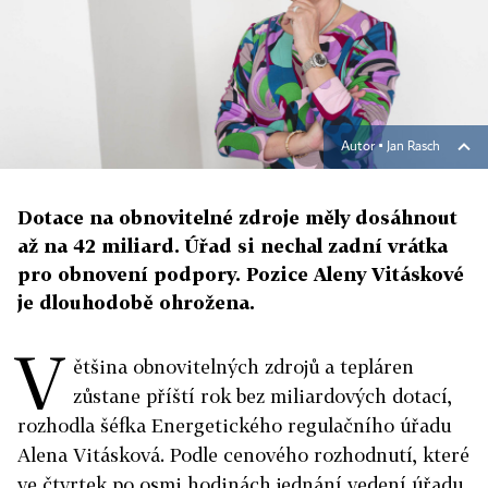
Autor ▪
Jan Rasch
Dotace na obnovitelné zdroje měly dosáhnout
až na 42 miliard. Úřad si nechal zadní vrátka
pro obnovení podpory. Pozice Aleny Vitáskové
je dlouhodobě ohrožena.
V
ětšina obnovitelných zdrojů a tepláren
zůstane příští rok bez miliardových dotací,
rozhodla šéfka Energetického regulačního úřadu
Alena Vitásková. Podle cenového rozhodnutí, které
ve čtvrtek po osmi hodinách jednání vedení úřadu