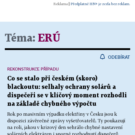
|
Předplatné HN+ je zcela bez reklam.
Téma:
ERÚ
ODEBÍRAT
REKONSTRUKCE PŘÍPADU
Co se stalo při českém (skoro)
blackoutu: selhaly ochrany solárů a
dispečeři se v klíčový moment rozhodli
na základě chybného výpočtu
Rok po masivním výpadku elektřiny v Česku jsou k
dispozici závěrečné zprávy vyšetřovatelů. Ty poukazují
na roli, jakou v krizový den sehrálo chybné nastavení
solárních elektráren i sporné rozhodnutí dispečerů