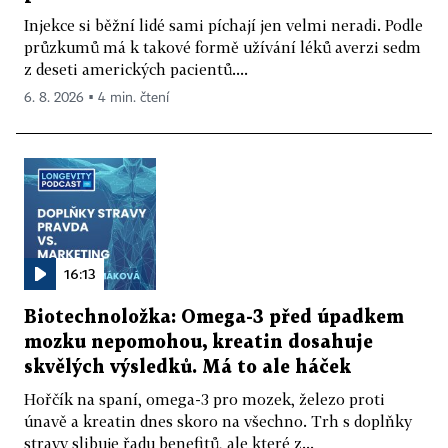
Injekce si běžní lidé sami píchají jen velmi neradi. Podle
průzkumů má k takové formě užívání léků averzi sedm
z deseti amerických pacientů....
6. 8. 2026 ▪ 4 min. čtení
16:13
Biotechnoložka: Omega-3 před úpadkem
mozku nepomohou, kreatin dosahuje
skvělých výsledků. Má to ale háček
Hořčík na spaní, omega-3 pro mozek, železo proti
únavě a kreatin dnes skoro na všechno. Trh s doplňky
stravy slibuje řadu benefitů, ale které z...