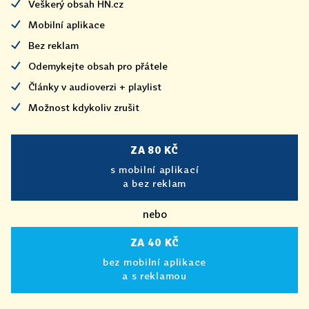
Veškerý obsah HN.cz
Mobilní aplikace
Bez reklam
Odemykejte obsah pro přátele
Články v audioverzi + playlist
Možnost kdykoliv zrušit
ZA 80 KČ
s mobilní aplikací
a bez reklam
nebo
ZA 40 KČ
bez mobilní aplikace
a s reklamou