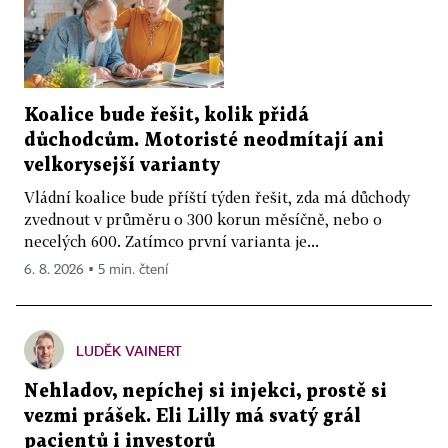
Koalice bude řešit, kolik přidá
důchodcům. Motoristé neodmítají ani
velkorysejší varianty
Vládní koalice bude příští týden řešit, zda má důchody
zvednout v průměru o 300 korun měsíčně, nebo o
necelých 600. Zatímco první varianta je...
6. 8. 2026 ▪ 5 min. čtení
LUDĚK VAINERT
Nehladov, nepíchej si injekci, prostě si
vezmi prášek. Eli Lilly má svatý grál
pacientů i investorů