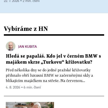
22. 7. 2026 ▪ 2 min. čtení
Vybíráme z HN
JAN KUBITA
Hledá se papaláš. Kdo jel v černém BMW s
majákem skrze „Turkovu“ křižovatku?
Před několika dny se do jedné pražské křižovatky
přihnalo obří luxusní BMW se začerněnými skly a
blikajícím majáčkem na střeše. Na červenou...
4. 8. 2026 ▪ 6 min. čtení