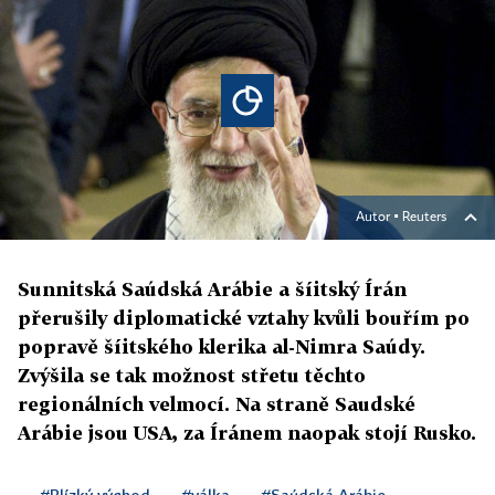
Autor ▪
Reuters
Sunnitská Saúdská Arábie a šíitský Írán
přerušily diplomatické vztahy kvůli bouřím po
popravě šíitského klerika al-Nimra Saúdy.
Zvýšila se tak možnost střetu těchto
regionálních velmocí. Na straně Saudské
Arábie jsou USA, za Íránem naopak stojí Rusko.
#Blízký východ
#válka
#Saúdská Arábie