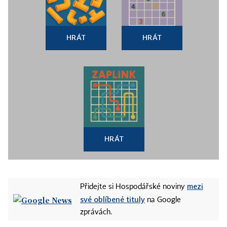
HRÁT
HRÁT
HRÁT
mezi
Přidejte si Hospodářské noviny
své oblíbené tituly
na Google
zprávách.