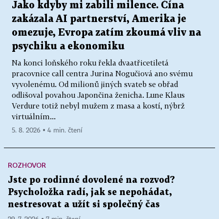
Jako kdyby mi zabili milence. Čína
zakázala AI partnerství, Amerika je
omezuje, Evropa zatím zkoumá vliv na
psychiku a ekonomiku
Na konci loňského roku řekla dvaatřicetiletá
pracovnice call centra Jurina Nogučiová ano svému
vyvolenému. Od milionů jiných svateb se obřad
odlišoval povahou Japončina ženicha. Lune Klaus
Verdure totiž nebyl mužem z masa a kostí, nýbrž
virtuálním...
5. 8. 2026 ▪ 4 min. čtení
ROZHOVOR
Jste po rodinné dovolené na rozvod?
Psycholožka radí, jak se nepohádat,
nestresovat a užít si společný čas