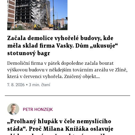
Začala demolice vyhořelé budovy, kde
měla sklad firma Vasky. Dům „ukusuje“
stotunový bagr
Demoliční firma v pátek dopoledne začala bourat
výškovou budovu v někdejším továrním areálu ve Zlíně,
která v červenci vyhořela. Zničený objekt...
7. 8. 2026 ▪ 3 min. čtení
PETR HONZEJK
„Prolhaný hlupák v čele nemyslícího
stáda“. Proč Milana Knížáka oslavuje