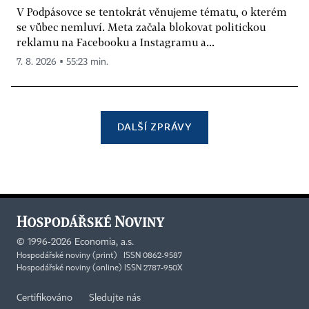
V Podpásovce se tentokrát věnujeme tématu, o kterém
se vůbec nemluví. Meta začala blokovat politickou
reklamu na Facebooku a Instagramu a...
7. 8. 2026 ▪ 55:23 min.
DALŠÍ ZPRÁVY
©
1996-2026
Economia, a.s.
Hospodářské noviny (print) ISSN 0862-9587
Hospodářské noviny (online) ISSN 2787-950X
Certifikováno
Sledujte nás