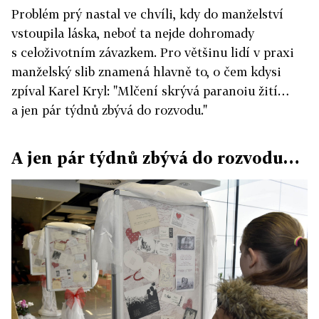
Problém prý nastal ve chvíli, kdy do manželství
vstoupila láska, neboť ta nejde dohromady
s celoživotním závazkem. Pro většinu lidí v praxi
manželský slib znamená hlavně to, o čem kdysi
zpíval Karel Kryl: "Mlčení skrývá paranoiu žití…
a jen pár týdnů zbývá do rozvodu."
A jen pár týdnů zbývá do rozvodu…