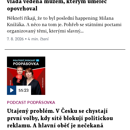
vláda vedená mužem, kterým umělec
opovrhoval
Někteří říkají, že to byl poslední happening Milana
Knížáka. A něco na tom je. Pohřeb se státními poctami
organizovaný těmi, kterými slavný...
7. 8. 2026 ▪ 4 min. čtení
55:23
PODCAST PODPÁSOVKA
Utajený problém. V Česku se chystají
první volby, kdy sítě blokují politickou
reklamu. A hlavní oběť je nečekaná