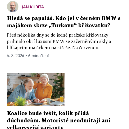
JAN KUBITA
Hledá se papaláš. Kdo jel v černém BMW s
majákem skrze „Turkovu“ křižovatku?
Před několika dny se do jedné pražské křižovatky
přihnalo obří luxusní BMW se začerněnými skly a
blikajícím majáčkem na střeše. Na červenou...
4. 8. 2026 ▪ 6 min. čtení
Koalice bude řešit, kolik přidá
důchodcům. Motoristé neodmítají ani
velkorysejší varianty