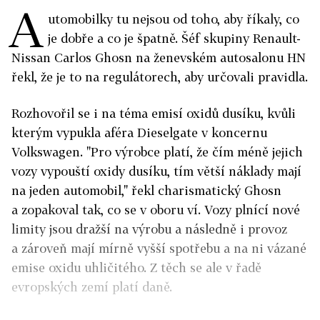
A
utomobilky tu nejsou od toho, aby říkaly, co
je dobře a co je špatně. Šéf skupiny Renault-
Nissan Carlos Ghosn na ženevském autosalonu HN
řekl, že je to na regulátorech, aby určovali pravidla.
Rozhovořil se i na téma emisí oxidů dusíku, kvůli
kterým vypukla aféra Dieselgate v koncernu
Volkswagen. "Pro výrobce platí, že čím méně jejich
vozy vypouští oxidy dusíku, tím větší náklady mají
na jeden automobil," řekl charismatický Ghosn
a zopakoval tak, co se v oboru ví. Vozy plnící nové
limity jsou dražší na výrobu a následně i provoz
a zároveň mají mírně vyšší spotřebu a na ni vázané
emise oxidu uhličitého. Z těch se ale v řadě
evropských zemí platí daně.