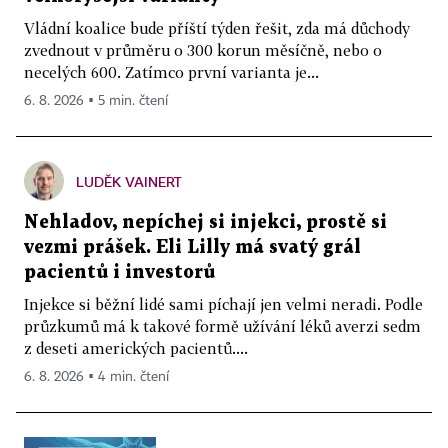
Vládní koalice bude příští týden řešit, zda má důchody
zvednout v průměru o 300 korun měsíčně, nebo o
necelých 600. Zatímco první varianta je...
6. 8. 2026 ▪ 5 min. čtení
LUDĚK VAINERT
Nehladov, nepíchej si injekci, prostě si
vezmi prášek. Eli Lilly má svatý grál
pacientů i investorů
Injekce si běžní lidé sami píchají jen velmi neradi. Podle
průzkumů má k takové formě užívání léků averzi sedm
z deseti amerických pacientů....
6. 8. 2026 ▪ 4 min. čtení