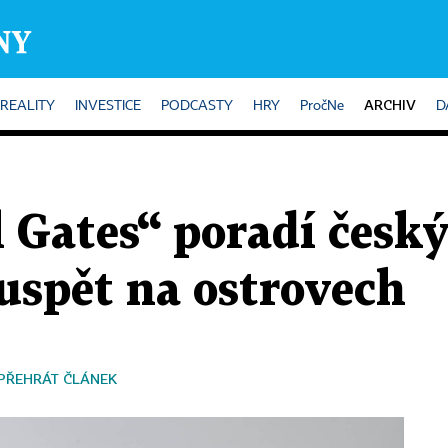
ARCHIV
REALITY
INVESTICE
PODCASTY
HRY
PročNe
D
l Gates“ poradí česk
uspět na ostrovech
PŘEHRÁT ČLÁNEK