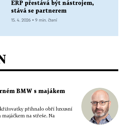
ERP přestává být nástrojem,
stává se partnerem
15. 4. 2026 ▪ 9 min. čtení
N
 černém BMW s majákem
 křižovatky přihnalo obří luxusní
m majáčkem na střeše. Na