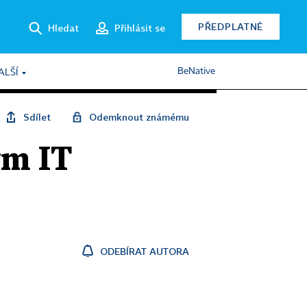
PŘEDPLATNÉ
Hledat
Přihlásit se
BeNative
ALŠÍ
Sdílet
Odemknout známému
ým IT
ODEBÍRAT AUTORA