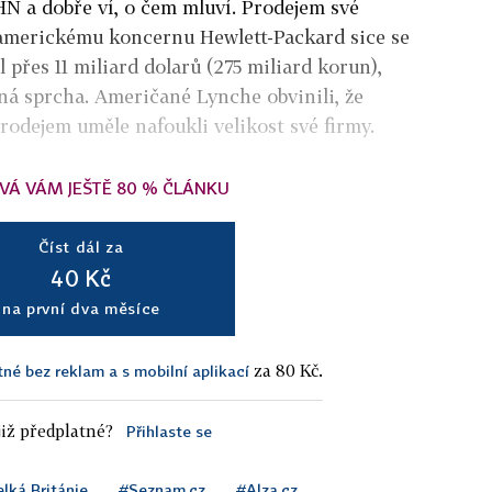
N a dobře ví, o čem mluví. Prodejem své
americkému koncernu Hewlett-Packard sice se
l přes 11 miliard dolarů (275 miliard korun),
ená sprcha. Američané Lynche obvinili, že
rodejem uměle nafoukli velikost své firmy.
VÁ VÁM JEŠTĚ 80 % ČLÁNKU
Číst dál za
40 Kč
na první dva měsíce
za 80 Kč.
tné bez reklam a s mobilní aplikací
iž předplatné?
Přihlaste se
lká Británie
#Seznam.cz
#Alza.cz