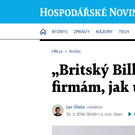
HOME
BYZNYS
ZPRÁVY
NÁZORY
TECH
HN.cz
›
Archiv
„Britský Bil
firmám, jak 
Jan Úšela
redaktor
10. 3. 2016 00:00 ▪ 4 min. čtení