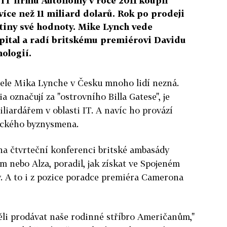
 IT firmu Autonomy v roce 2011 koupil
íce než 11 miliard dolarů. Rok po prodeji
rtiny své hodnoty. Mike Lynch vede
pital a radí britskému premiérovi Davidu
ologií.
ele Mika Lynche v Česku mnoho lidí nezná.
 označují za "ostrovního Billa Gatese", je
iardářem v oblasti IT. A navíc ho provází
ického byznysmena.
 na čtvrteční konferenci britské ambasády
m nebo Alza, poradil, jak získat ve Spojeném
. A to i z pozice poradce premiéra Camerona
i prodávat naše rodinné stříbro Američanům,"