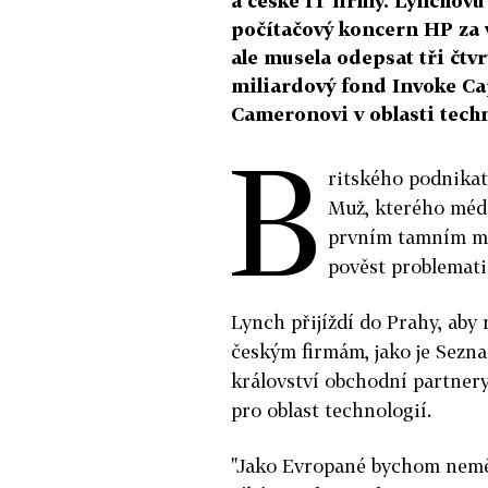
a české IT firmy. Lynchovu
počítačový koncern HP za v
ale musela odepsat tři čtv
miliardový fond Invoke Ca
Cameronovi v oblasti techn
B
ritského podnikat
Muž, kterého média
prvním tamním mil
pověst problemat
Lynch přijíždí do Prahy, aby
českým firmám, jako je Sezna
království obchodní partnery
pro oblast technologií.
"Jako Evropané bychom neměl