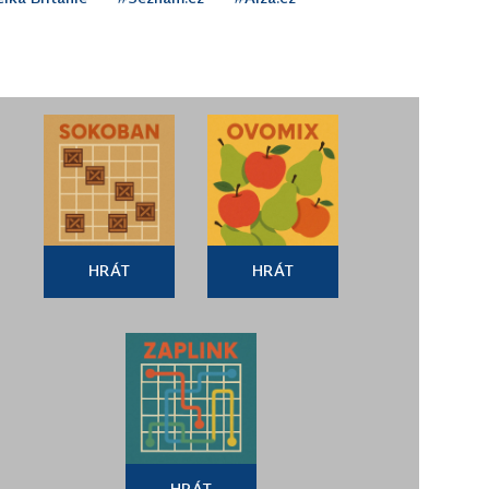
HRÁT
HRÁT
HRÁT