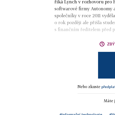
říká Lynch v rozhovoru pro H
softwarové firmy Autonomy 
společníky v roce 2011 vyděla
o rok později ale přišla stud
s finančním ředitelem před p
ZBÝ
Nebo zkuste
předpla
Máte j
#informační technologie
#Ve