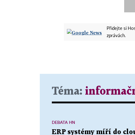
Přidejte si H
zprávách.
Téma:
informačn
DEBATA HN
ERP systémy míří do clo