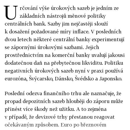
U
rčování výše úrokových sazeb je jedním ze
základních nástrojů měnové politiky
centrálních bank. Sazby jim nejčastěji slouží
k dosažení požadované míry inflace. V posledních
dvou letech některé centrální banky experimentují
se zápornými úrokovými sazbami. Jejich
prostřednictvím na komerční banky uvalují jakousi
dodatečnou daň na přebytečnou likviditu. Politiku
negativních úrokových sazeb nyní v praxi používá
eurozóna, Švýcarsko, Dánsko, Švédsko a Japonsko.
Poslední odezva finančního trhu ale naznačuje, že
propad depozitních sazeb hlouběji do záporu může
přinést více škody než užitku. A to zejména
v případě, že devizové trhy přestanou reagovat
očekávaným způsobem. Euro po březnovém