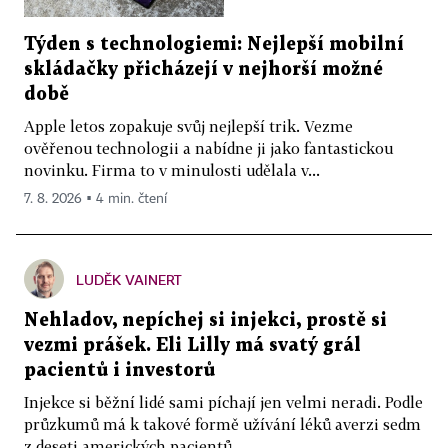
Týden s technologiemi: Nejlepší mobilní
skládačky přicházejí v nejhorší možné
době
Apple letos zopakuje svůj nejlepší trik. Vezme
ověřenou technologii a nabídne ji jako fantastickou
novinku. Firma to v minulosti udělala v...
7. 8. 2026 ▪ 4 min. čtení
LUDĚK VAINERT
Nehladov, nepíchej si injekci, prostě si
vezmi prášek. Eli Lilly má svatý grál
pacientů i investorů
Injekce si běžní lidé sami píchají jen velmi neradi. Podle
průzkumů má k takové formě užívání léků averzi sedm
z deseti amerických pacientů....