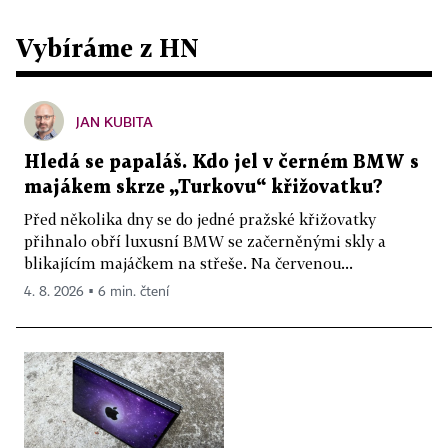
Vybíráme z HN
JAN KUBITA
Hledá se papaláš. Kdo jel v černém BMW s
majákem skrze „Turkovu“ křižovatku?
Před několika dny se do jedné pražské křižovatky
přihnalo obří luxusní BMW se začerněnými skly a
blikajícím majáčkem na střeše. Na červenou...
4. 8. 2026 ▪ 6 min. čtení