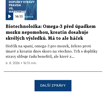
16:13
Biotechnoložka: Omega-3 před úpadkem
mozku nepomohou, kreatin dosahuje
skvělých výsledků. Má to ale háček
Hořčík na spaní, omega-3 pro mozek, železo proti
únavě a kreatin dnes skoro na všechno. Trh s doplňky
stravy slibuje řadu benefitů, ale které z...
6. 8. 2026 ▪ 16:13 min.
DALŠÍ ZPRÁVY