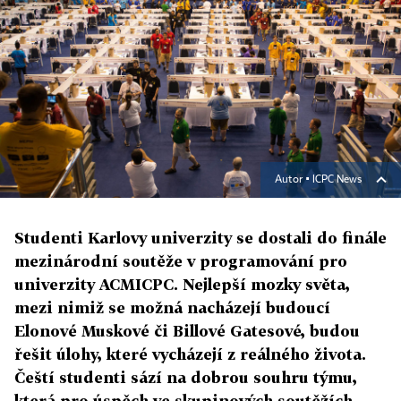
Autor ▪
ICPC News
Studenti Karlovy univerzity se dostali do finále
mezinárodní soutěže v programování pro
univerzity ACMICPC. Nejlepší mozky světa,
mezi nimiž se možná nacházejí budoucí
Elonové Muskové či Billové Gatesové, budou
řešit úlohy, které vycházejí z reálného života.
Čeští studenti sází na dobrou souhru týmu,
která pro úspěch ve skupinových soutěžích