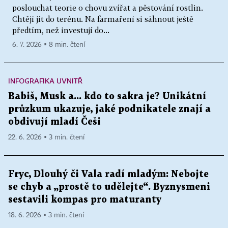
poslouchat teorie o chovu zvířat a pěstování rostlin.
Chtějí jít do terénu. Na farmaření si sáhnout ještě
předtím, než investují do...
6. 7. 2026 ▪ 8 min. čtení
INFOGRAFIKA UVNITŘ
Babiš, Musk a... kdo to sakra je? Unikátní
průzkum ukazuje, jaké podnikatele znají a
obdivují mladí Češi
22. 6. 2026 ▪ 3 min. čtení
Fryc, Dlouhý či Vala radí mladým: Nebojte
se chyb a „prostě to udělejte“. Byznysmeni
sestavili kompas pro maturanty
18. 6. 2026 ▪ 3 min. čtení