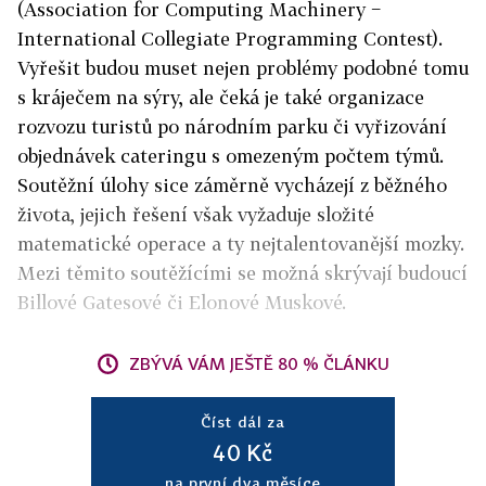
(Association for Computing Machinery −
International Collegiate Programming Contest).
Vyřešit budou muset nejen problémy podobné tomu
s kráječem na sýry, ale čeká je také organizace
rozvozu turistů po národním parku či vyřizování
objednávek cateringu s omezeným počtem týmů.
Soutěžní úlohy sice záměrně vycházejí z běžného
života, jejich řešení však vyžaduje složité
matematické operace a ty nejtalentovanější mozky.
Mezi těmito soutěžícími se možná skrývají budoucí
Billové Gatesové či Elonové Muskové.
ZBÝVÁ VÁM JEŠTĚ 80 % ČLÁNKU
Číst dál za
40 Kč
na první dva měsíce