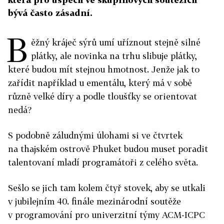
bývá často zásadní.
B
ěžný kráječ sýrů umí uříznout stejně silné
plátky, ale novinka na trhu slibuje plátky,
které budou mít stejnou hmotnost. Jenže jak to
zařídit například u ementálu, který má v sobě
různě velké díry a podle tloušťky se orientovat
nedá?
S podobně záludnými úlohami si ve čtvrtek
na thajském ostrově Phuket budou muset poradit
talentovaní mladí programátoři z celého světa.
Sešlo se jich tam kolem čtyř stovek, aby se utkali
v jubilejním 40. finále mezinárodní soutěže
v programování pro univerzitní týmy ACM-ICPC