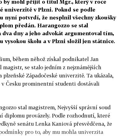
by mohl přijít o titul Mgr., který v roce
 univerzitě v Plzni. Pokud se podle
u nyní potvrdí, že nesplnil všechny zkoušky
iplom předán. Harangozzo se stal
 dva dny a jeho advokát argumentoval tím,
u vysokou školu a v Plzni složil jen státnice.
ium, během něhož získal podnikatel Jan
 magistr, se stalo jedním z nejznámějších
a plzeňské Západočeské univerzitě. Ta ukázala,
e v Česku prominentní studenti dostávali
angozzo stal magistrem, Nejvyšší správní soud
ní diplomu provázely. Podle rozhodnutí, které
sedkyně senátu Lenka Kaniová přesvědčena, že
 podmínky pro to, aby mu mohla univerzita