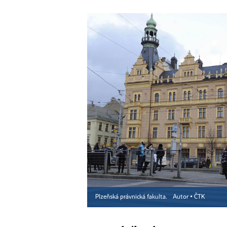
Plzeňská právnická fakulta.
Autor ▪
ČTK