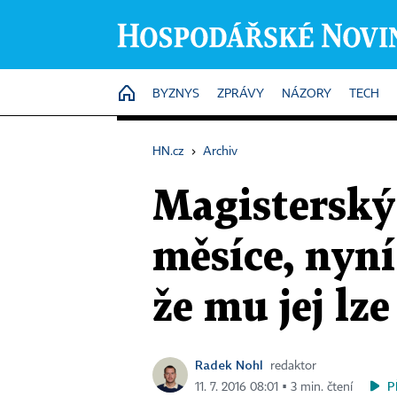
HOME
BYZNYS
ZPRÁVY
NÁZORY
TECH
HN.cz
›
Archiv
Magisterský 
měsíce, nyní
že mu jej lze
Radek Nohl
redaktor
P
11. 7. 2016 08:01 ▪ 3 min. čtení