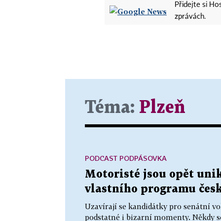
Přidejte si H
zprávách.
Téma:
Plzeň
PODCAST PODPÁSOVKA
Motoristé jsou opět uni
vlastního programu čes
Uzavírají se kandidátky pro senátní vo
podstatné i bizarní momenty. Někdy se