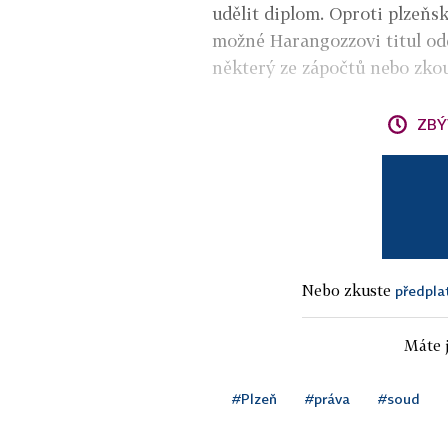
udělit diplom. Oproti plzeňs
možné Harangozzovi titul odeb
některý ze zápočtů nebo zko
ZBÝ
Nebo zkuste
předpla
Máte j
#Plzeň
#práva
#soud