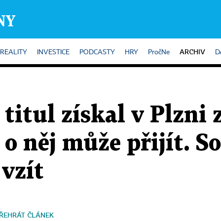
ARCHIV
REALITY
INVESTICE
PODCASTY
HRY
PročNe
D
titul získal v Plzni 
 o něj může přijít. S
 vzít
ŘEHRÁT ČLÁNEK