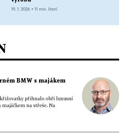
19. 1. 2026 ▪ 11 min. čtení
N
 černém BMW s majákem
 křižovatky přihnalo obří luxusní
m majáčkem na střeše. Na