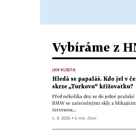
Vybíráme z H
JAN KUBITA
Hledá se papaláš. Kdo jel v
skrze „Turkovu“ křižovatku?
Před několika dny se do jedné pražské
BMW se začerněnými skly a blikající
červenou...
4. 8. 2026 ▪ 6 min. čtení