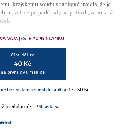
kému krajskému soudu soudkyně uvedla, že je
rat, a to v případě, kdy se potvrdí, že nesložil
ušek.
VÁ VÁM JEŠTĚ 70 % ČLÁNKU
Číst dál za
40 Kč
na první dva měsíce
za 80 Kč.
tné bez reklam a s mobilní aplikací
iž předplatné?
Přihlaste se
#titul