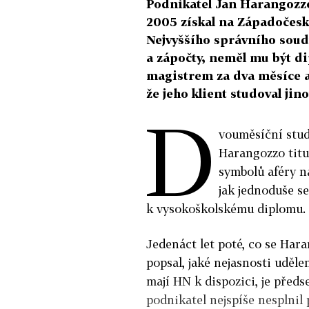
Podnikatel Jan Harangozzo 
2005 získal na Západočeské
Nejvyššího správního soud
a zápočty, neměl mu být d
magistrem za dva měsíce a
že jeho klient studoval jino
D
vouměsíční stud
Harangozzo titul
symbolů aféry n
jak jednoduše s
k vysokoškolskému diplomu.
Jedenáct let poté, co se Har
popsal, jaké nejasnosti uděle
mají HN k dispozici, je před
podnikatel nejspíše nesplnil