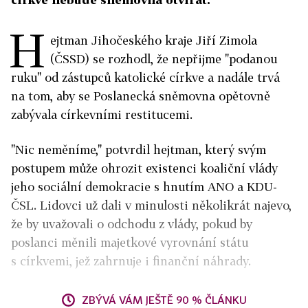
H
ejtman Jihočeského kraje Jiří Zimola
(ČSSD) se rozhodl, že nepřijme "podanou
ruku" od zástupců katolické církve a nadále trvá
na tom, aby se Poslanecká sněmovna opětovně
zabývala církevními restitucemi.
"Nic neměníme," potvrdil hejtman, který svým
postupem může ohrozit existenci koaliční vlády
jeho sociální demokracie s hnutím ANO a KDU-
ČSL. Lidovci už dali v minulosti několikrát najevo,
že by uvažovali o odchodu z vlády, pokud by
poslanci měnili majetkové vyrovnání státu
s církvemi, jež zahrnuje i finanční náhrady.
ZBÝVÁ VÁM JEŠTĚ 90 % ČLÁNKU