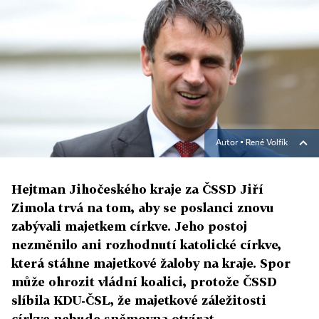
Autor ▪
René Volfík
Hejtman Jihočeského kraje za ČSSD Jiří
Zimola trvá na tom, aby se poslanci znovu
zabývali majetkem církve. Jeho postoj
nezměnilo ani rozhodnutí katolické církve,
která stáhne majetkové žaloby na kraje. Spor
může ohrozit vládní koalici, protože ČSSD
slíbila KDU-ČSL, že majetkové záležitosti
církve nebude sněmovna otvírat.