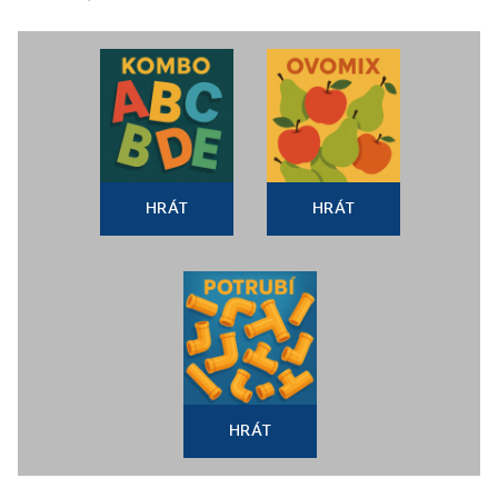
HRÁT
HRÁT
HRÁT