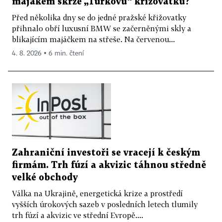
majákem skrze „Turkovu“ křižovatku?
Před několika dny se do jedné pražské křižovatky
přihnalo obří luxusní BMW se začerněnými skly a
blikajícím majáčkem na střeše. Na červenou...
4. 8. 2026 ▪ 6 min. čtení
Zahraniční investoři se vracejí k českým
firmám. Trh fúzí a akvizic táhnou středně
velké obchody
Válka na Ukrajině, energetická krize a prostředí
vyšších úrokových sazeb v posledních letech tlumily
trh fúzí a akvizic ve střední Evropě....