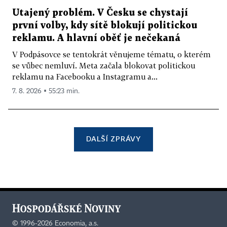
Utajený problém. V Česku se chystají
první volby, kdy sítě blokují politickou
reklamu. A hlavní oběť je nečekaná
V Podpásovce se tentokrát věnujeme tématu, o kterém
se vůbec nemluví. Meta začala blokovat politickou
reklamu na Facebooku a Instagramu a...
7. 8. 2026 ▪ 55:23 min.
DALŠÍ ZPRÁVY
©
1996-2026
Economia, a.s.