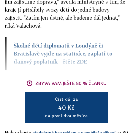
jim zajistíme dopravu," uvedla ministryně s tím, že
kraje jí přislíbily svozy dětí do jedné budovy
zajistit. "Zatím jen ústně, ale budeme dál jednat,"
říká Valachová.
Školné dětí diplomatů v Londýně či
Bratislavě vyjde na statisíce, zaplatí to
daňový poplatník
- čtěte ZDE
ZBÝVÁ VÁM JEŠTĚ 80 % ČLÁNKU
Číst dál za
40 Kč
na první dva měsíce
Nebo zkuste
za 80
předplatné bez reklam a s mobilní aplikací