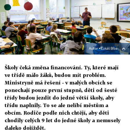
Autor ▪
Lukáš Bíba
Školy čeká změna financování. Ty, které mají
ve třídě málo žáků, budou mít problém.
Ministryně má řešení - v malých obcích se
ponechají pouze první stupně, děti od šesté
třídy budou jezdit do jedné větší školy, aby
třídu naplnily. To se ale nelíbí městům a
obcím. Rodiče podle nich chtějí, aby děti
chodily celých 9 let do jedné školy a nemusely
daleko dojíždět.