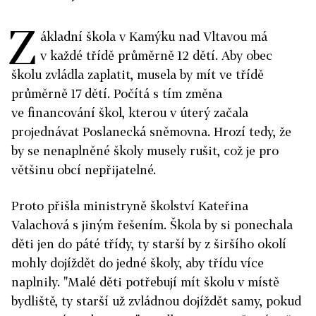
Z
ákladní škola v Kamýku nad Vltavou má
v každé třídě průměrně 12 dětí. Aby obec
školu zvládla zaplatit, musela by mít ve třídě
průměrně 17 dětí. Počítá s tím změna
ve financování škol, kterou v úterý začala
projednávat Poslanecká sněmovna. Hrozí tedy, že
by se nenaplněné školy musely rušit, což je pro
většinu obcí nepřijatelné.
Proto přišla ministryně školství Kateřina
Valachová s jiným řešením. Škola by si ponechala
děti jen do páté třídy, ty starší by z širšího okolí
mohly dojíždět do jedné školy, aby třídu více
naplnily. "Malé děti potřebují mít školu v místě
bydliště, ty starší už zvládnou dojíždět samy, pokud