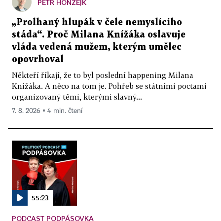
PETR HONZEJK
„Prolhaný hlupák v čele nemyslícího
stáda“. Proč Milana Knížáka oslavuje
vláda vedená mužem, kterým umělec
opovrhoval
Někteří říkají, že to byl poslední happening Milana
Knížáka. A něco na tom je. Pohřeb se státními poctami
organizovaný těmi, kterými slavný...
7. 8. 2026 ▪ 4 min. čtení
55:23
PODCAST PODPÁSOVKA