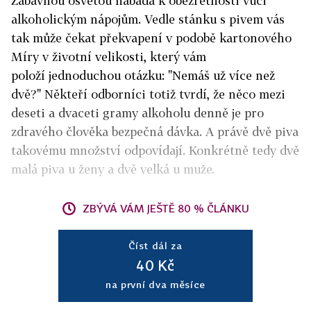
Zábavnou osvětou nabádá k obezřetnosti vůči
alkoholickým nápojům. Vedle stánku s pivem vás
tak může čekat překvapení v podobě kartonového
Míry v životní velikosti, který vám
položí jednoduchou otázku: "Nemáš už více než
dvě?" Někteří odborníci totiž tvrdí, že něco mezi
deseti a dvaceti gramy alkoholu denně je pro
zdravého člověka bezpečná dávka. A právě dvě piva
takovému množství odpovídají. Konkrétně tedy dvě
malá piva u ženy a dvě velká u muže.
ZBÝVÁ VÁM JEŠTĚ 80 % ČLÁNKU
Číst dál za
40 Kč
na první dva měsíce