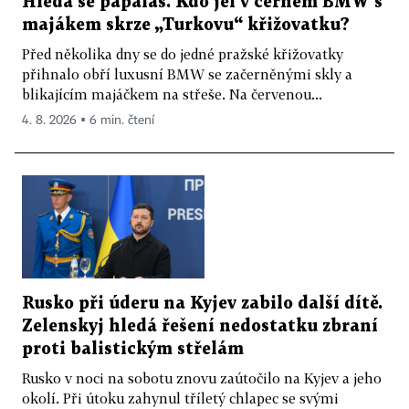
Hledá se papaláš. Kdo jel v černém BMW s
majákem skrze „Turkovu“ křižovatku?
Před několika dny se do jedné pražské křižovatky
přihnalo obří luxusní BMW se začerněnými skly a
blikajícím majáčkem na střeše. Na červenou...
4. 8. 2026 ▪ 6 min. čtení
Rusko při úderu na Kyjev zabilo další dítě.
Zelenskyj hledá řešení nedostatku zbraní
proti balistickým střelám
Rusko v noci na sobotu znovu zaútočilo na Kyjev a jeho
okolí. Při útoku zahynul tříletý chlapec se svými