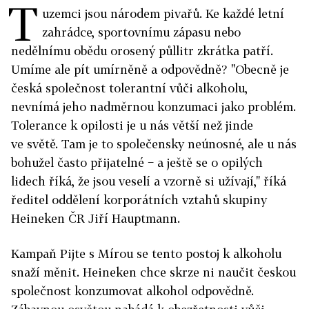
T
uzemci jsou národem pivařů. Ke každé letní
zahrádce, sportovnímu zápasu nebo
nedělnímu obědu orosený půllitr zkrátka patří.
Umíme ale pít umírněně a odpovědně? "Obecně je
česká společnost tolerantní vůči alkoholu,
nevnímá jeho nadměrnou konzumaci jako problém.
Tolerance k opilosti je u nás větší než jinde
ve světě. Tam je to společensky neúnosné, ale u nás
bohužel často přijatelné − a ještě se o opilých
lidech říká, že jsou veselí a vzorně si užívají," říká
ředitel oddělení korporátních vztahů skupiny
Heineken ČR Jiří Hauptmann.
Kampaň Pijte s Mírou se tento postoj k alkoholu
snaží měnit. Heineken chce skrze ni naučit českou
společnost konzumovat alkohol odpovědně.