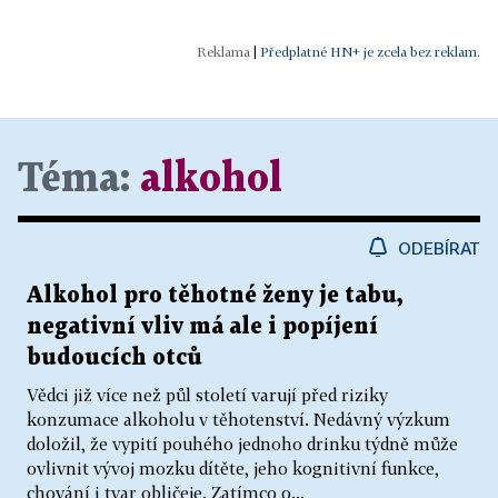
|
Předplatné HN+ je zcela bez reklam.
Téma:
alkohol
ODEBÍRAT
Alkohol pro těhotné ženy je tabu,
negativní vliv má ale i popíjení
budoucích otců
Vědci již více než půl století varují před riziky
konzumace alkoholu v těhotenství. Nedávný výzkum
doložil, že vypití pouhého jednoho drinku týdně může
ovlivnit vývoj mozku dítěte, jeho kognitivní funkce,
chování i tvar obličeje. Zatímco o...