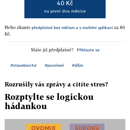
40 Kč
na první dva měsíce
Nebo zkuste
za 80
předplatné bez reklam a s mobilní aplikací
Kč.
Máte již předplatné?
Přihlaste se
#stavebnictví
#povolení
#dům
Rozrušily vás zprávy a cítíte stres?
Rozptylte se logickou
hádankou