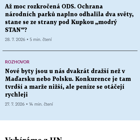
Až moc rozkročená ODS. Ochrana
národních parků naplno odhalila dva světy,
stane se ze strany pod Kupkou „modrý
STAN“?
28. 7. 2026 ▪ 5 min. čtení
ROZHOVOR
Nové byty jsou u nás dvakrát dražší než v
Maďarsku nebo Polsku. Konkurence je tam
tvrdší a marže nižší, ale peníze se otáčejí
rychleji
27. 7. 2026 ▪ 14 min. čtení