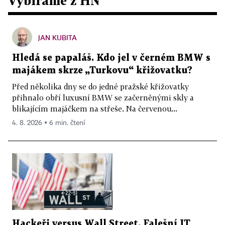
Vybíráme z HN
JAN KUBITA
Hledá se papaláš. Kdo jel v černém BMW s
majákem skrze „Turkovu“ křižovatku?
Před několika dny se do jedné pražské křižovatky
přihnalo obří luxusní BMW se začerněnými skly a
blikajícím majáčkem na střeše. Na červenou...
4. 8. 2026 ▪ 6 min. čtení
Hackeři versus Wall Street. Falešní IT