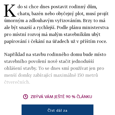
K
do si chce dnes postavit rodinný dům,
chatu, bazén nebo obyčejný plot, musí projít
úmorným a zdlouhavým vyřizováním. Brzy to má
ale být snazší a rychlejší. Podle plánu ministerstva
pro místní rozvoj má malým stavebníkům ubýt
papírování i čekání na úřadech už v příštím roce.
Například na stavbu rodinného domu bude místo
stavebního povolení nově stačit jednodušší
ohlášení stavby. To se dnes smí používat jen pro
menší domky zabírající maximálně 150 metrů
čtverečních.
ZBÝVÁ VÁM JEŠTĚ 90 % ČLÁNKU
Číst dál za