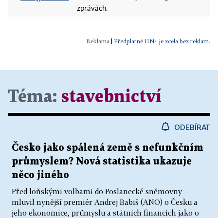
zprávách.
|
Předplatné HN+ je zcela bez reklam.
Téma:
stavebnictví
ODEBÍRAT
Česko jako spálená země s nefunkčním
průmyslem? Nová statistika ukazuje
něco jiného
Před loňskými volbami do Poslanecké sněmovny
mluvil nynější premiér Andrej Babiš (ANO) o Česku a
jeho ekonomice, průmyslu a státních financích jako o