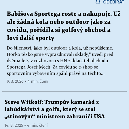
ODEBÍRAT
Babišova Sportega roste a nakupuje. Už
ale žádná kola nebo outdoor jako za
covidu, pořídila si golfový obchod a
loví další sporty
Do šílenství, jako byl outdoor a kola, už nepůjdeme.
Horko těžko jsme vyprazdňovali sklady,“ uvedl před
dvěma lety v rozhovoru s HN zakladatel obchodu
Sportega Josef Mech. Za covidu se e-shop se
sportovním vybavením spálil právě na těchto...
9. 3. 2026 ▪ 4 min. čtení
Steve Witkoff: Trumpův kamarád z
lahůdkářství a golfu, který se stal
„stínovým“ ministrem zahraničí USA
14. 8. 2025 ▪ 4 min. čtení