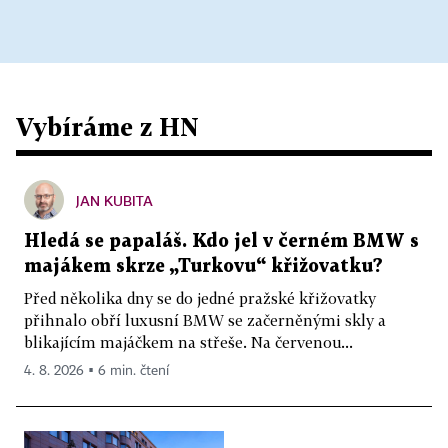
Vybíráme z HN
JAN KUBITA
Hledá se papaláš. Kdo jel v černém BMW s
majákem skrze „Turkovu“ křižovatku?
Před několika dny se do jedné pražské křižovatky
přihnalo obří luxusní BMW se začerněnými skly a
blikajícím majáčkem na střeše. Na červenou...
4. 8. 2026 ▪ 6 min. čtení