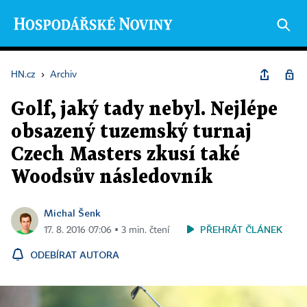
HN.cz
›
Archiv
Golf, jaký tady nebyl. Nejlépe
obsazený tuzemský turnaj
Czech Masters zkusí také
Woodsův následovník
Michal Šenk
PŘEHRÁT ČLÁNEK
17. 8. 2016 07:06 ▪ 3 min. čtení
ODEBÍRAT AUTORA