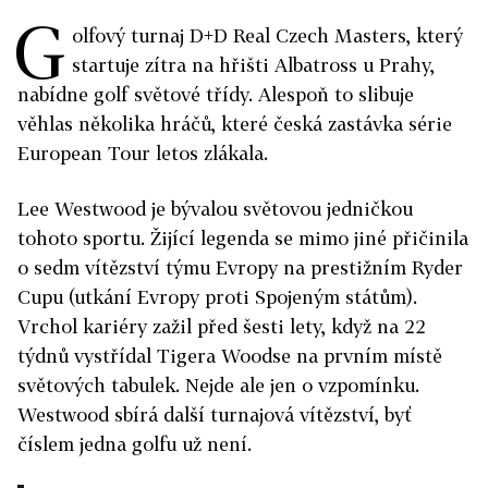
G
olfový turnaj D+D Real Czech Masters, který
startuje zítra na hřišti Albatross u Prahy,
nabídne golf světové třídy. Alespoň to slibuje
věhlas několika hráčů, které česká zastávka série
European Tour letos zlákala.
Lee Westwood je bývalou světovou jedničkou
tohoto sportu. Žijící legenda se mimo jiné přičinila
o sedm vítězství týmu Evropy na prestižním Ryder
Cupu (utkání Evropy proti Spojeným státům).
Vrchol kariéry zažil před šesti lety, když na 22
týdnů vystřídal Tigera Woodse na prvním místě
světových tabulek. Nejde ale jen o vzpomínku.
Westwood sbírá další turnajová vítězství, byť
číslem jedna golfu už není.