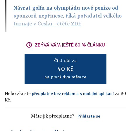
Návrat golfu na olympiádu nové peníze od
sponzorů nepřinese, říká pořadatel velkého
turnaje v Česku
- čtěte ZDE
ZBÝVÁ VÁM JEŠTĚ 80 % ČLÁNKU
Číst dál za
40 Kč
na první dva měsíce
Nebo zkuste
za 80
předplatné bez reklam a s mobilní aplikací
Kč.
Máte již předplatné?
Přihlaste se