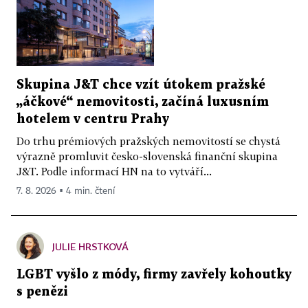
Skupina J&T chce vzít útokem pražské
„áčkové“ nemovitosti, začíná luxusním
hotelem v centru Prahy
Do trhu prémiových pražských nemovitostí se chystá
výrazně promluvit česko-slovenská finanční skupina
J&T. Podle informací HN na to vytváří...
7. 8. 2026 ▪ 4 min. čtení
JULIE HRSTKOVÁ
LGBT vyšlo z módy, firmy zavřely kohoutky
s penězi