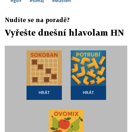
#golf
#turnaj
#Masters
Nudíte se na poradě?
Vyřešte dnešní hlavolam HN
HRÁT
HRÁT