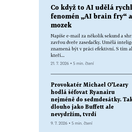
Co když to AI udělá rychl
fenomén „AI brain fry“ 
mozek
Napíše e-mail za několik sekund a sh
zavřou dveře zasedačky. Umělá intelige
znamená být v práci efektivní. S tím a
kteří...
21. 7. 2026 ▪ 5 min. čtení
Provokatér Michael O’Leary
hodlá šéfovat Ryanairu
nejméně do sedmdesátky. Ta
dlouho jako Buffett ale
nevydržím, tvrdí
9. 7. 2026 ▪ 5 min. čtení