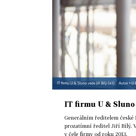
IT firmu U & Sluno vede Jiří Bílý (41).
Autor ▪
U 
IT firmu U & Sluno 
Generálním ředitelem české I
prozatímní ředitel Jiří Bílý.
v čele firmy od roku 2013.