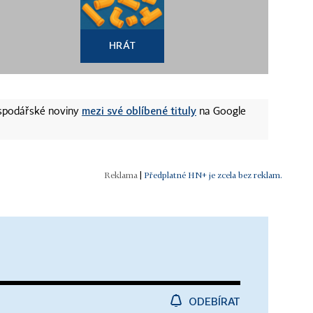
HRÁT
mezi své oblíbené tituly
ospodářské noviny
na Google
|
Předplatné HN+ je zcela bez reklam.
ODEBÍRAT