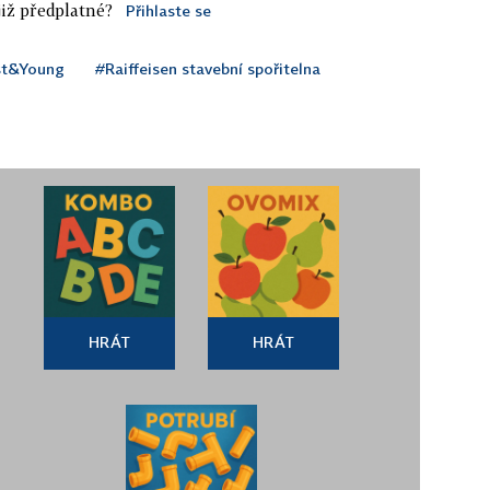
iž předplatné?
Přihlaste se
st&Young
#Raiffeisen stavební spořitelna
HRÁT
HRÁT