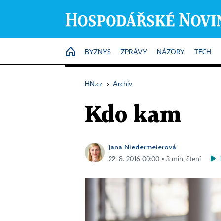
HOME
BYZNYS
ZPRÁVY
NÁZORY
TECH
HN.cz
›
Archiv
Kdo kam
Jana Niedermeierová
22. 8. 2016 00:00 ▪ 3 min. čtení