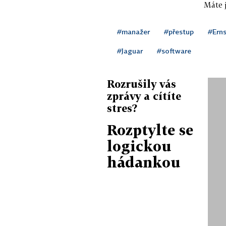
Máte j
#manažer
#přestup
#Ern
#Jaguar
#software
Rozrušily vás
zprávy a cítíte
stres?
Rozptylte se
logickou
hádankou