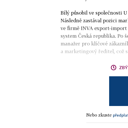
Bílý působil ve společnosti 
Následně zastával pozici m
ve firmě INVA export-import 
system Česká republika. Po še
manažer pro klíčové zákazník
a marketingový ředitel, což 
ZBÝ
Nebo zkuste
předpla