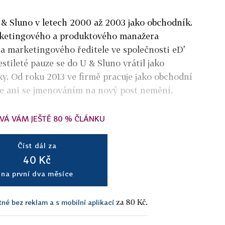
U & Sluno v letech 2000 až 2003 jako obchodník.
arketingového a produktového manažera
a marketingového ředitele ve společnosti eD'
stileté pauze se do U & Sluno vrátil jako
y. Od roku 2013 ve firmě pracuje jako obchodní
se ani se jmenováním na nový post nemění.
VÁ VÁM JEŠTĚ 80 % ČLÁNKU
Číst dál za
40 Kč
na první dva měsíce
za 80 Kč.
tné bez reklam a s mobilní aplikací