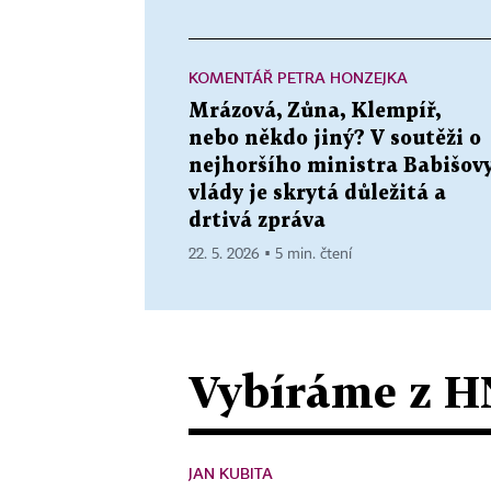
KOMENTÁŘ PETRA HONZEJKA
Mrázová, Zůna, Klempíř,
nebo někdo jiný? V soutěži o
nejhoršího ministra Babišov
vlády je skrytá důležitá a
drtivá zpráva
22. 5. 2026 ▪ 5 min. čtení
Vybíráme z H
JAN KUBITA