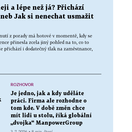
eji a lépe než já? Přichází
aneb Jak si nenechat usmažit
rnutí z porady má hotové v momentě, kdy se
nce přinesla zcela jiný pohled na to, co to
le přichází i dodatečný tlak na zaměstnance,
ROZHOVOR
Je jedno, jak a kdy uděláte
k
práci. Firma ale rozhodne o
tom kde. V době změn chce
mít lidi u stolu, říká globální
„dvojka“ ManpowerGroup
3. 7. 2026 ▪ 8 min. čtení