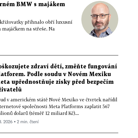
 černém BMW s majákem
 křižovatky přihnalo obří luxusní
m majáčkem na střeše. Na
oškozujete zdraví dětí, změňte fungování
latforem. Podle soudu v Novém Mexiku
eta upřednostňuje zisky před bezpečím
živatelů
ud v americkém státě Nové Mexiko ve čtvrtek nařídil
ternetové společnosti Meta Platforms zaplatit 567
lionů dolarů (téměř 12 miliard Kč)...
 8. 2026 ▪ 2 min. čtení