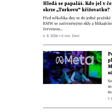
Hledá se papaláš. Kdo jel v
skrze „Turkovu“ křižovatku?
Před několika dny se do jedné pražské
BMW se začerněnými skly a blikající
červenou...
4. 8. 2026 ▪ 6 min. čtení
P
p
M
u
So
in
mi
7.