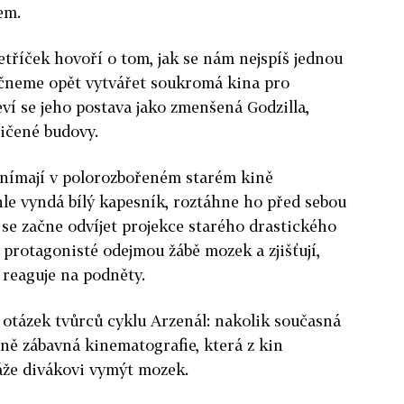
em.
etříček hovoří o tom, jak se nám nejspíš jednou
ačneme opět vytvářet soukromá kina pro
jeví se jeho postava jako zmenšená Godzilla,
ničené budovy.
nímají v polorozbořeném starém kině
áhle vyndá bílý kapesník, roztáhne ho před sebou
 se začne odvíjet projekce starého drastického
protagonisté odejmou žábě mozek a zjišťují,
 reaguje na podněty.
z otázek tvůrců cyklu Arzenál: nakolik současná
aně zábavná kinematografie, která z kin
káže divákovi vymýt mozek.