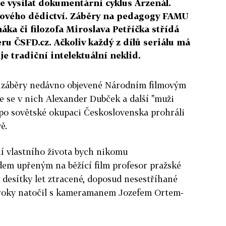
ne vysílat dokumentární cyklus Arzenál.
mového dědictví. Záběry na pedagogy FAMU
áka či filozofa Miroslava Petříčka střídá
ru ČSFD.cz. Ačkoliv každý z dílů seriálu má
e tradiční intelektuální neklid.
í záběry nedávno objevené Národním filmovým
 se v nich Alexander Dubček a další "muži
í po sovětské okupaci Československa prohráli
ě.
ní vlastního života bych nikomu
dem upřeným na běžící film profesor pražské
desítky let ztracené, doposud nesestříhané
 roky natočil s kameramanem Jozefem Ortem-