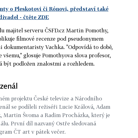
ty o Pleskotovi či Rónovi, představí také
divadel
- čtěte ZDE
nálu majitel serveru ČSFD.cz Martin Pomothy,
blikuje filmové recenze pod pseudonymem
i dokumentaristy Vachka. "Odpovídá to době,
ke všemu," glosuje Pomothyova slova profesor,
á být podložen znalostmi a rozhledem.
rzenál
ném projektu České televize a Národního
nál se podíleli režiséři Lucie Králová, Adam
, Martin Švoma a Radim Procházka, který je
álu. První díl nazvaný Ostře sledovaná
gram ČT art v pátek večer.