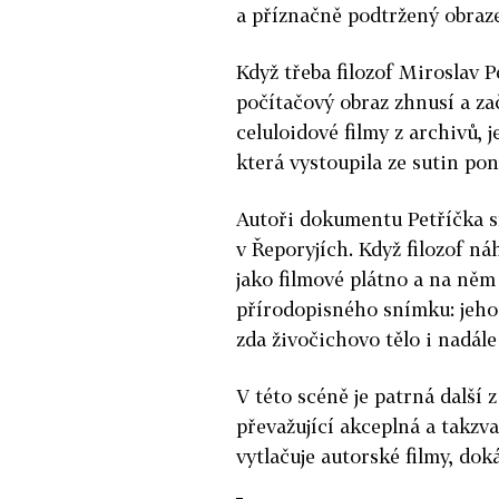
a příznačně podtržený obraz
Když třeba filozof Miroslav P
počítačový obraz zhnusí a z
celuloidové filmy z archivů, 
která vystoupila ze sutin po
Autoři dokumentu Petříčka s
v Řeporyjích. Když filozof n
jako filmové plátno a na něm
přírodopisného snímku: jeho 
zda živočichovo tělo i nadále
V této scéně je patrná další 
převažující akceplná a takzv
vytlačuje autorské filmy, do