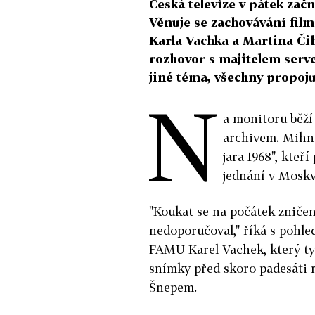
Česká televize v pátek zač
Věnuje se zachovávání fil
Karla Vachka a Martina Čih
rozhovor s majitelem serve
jiné téma, všechny propojuj
N
a monitoru běž
archivem. Mihne
jara 1968", kteř
jednání v Moskv
"Koukat se na počátek zniče
nedoporučoval," říká s pohle
FAMU Karel Vachek, který ty 
snímky před skoro padesáti
Šnepem.