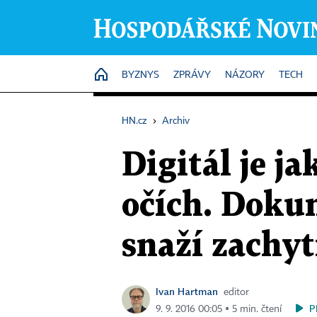
HOME
BYZNYS
ZPRÁVY
NÁZORY
TECH
HN.cz
›
Archiv
Digitál je j
očích. Dokum
snaží zachyt
Ivan Hartman
editor
P
9. 9. 2016 00:05 ▪ 5 min. čtení