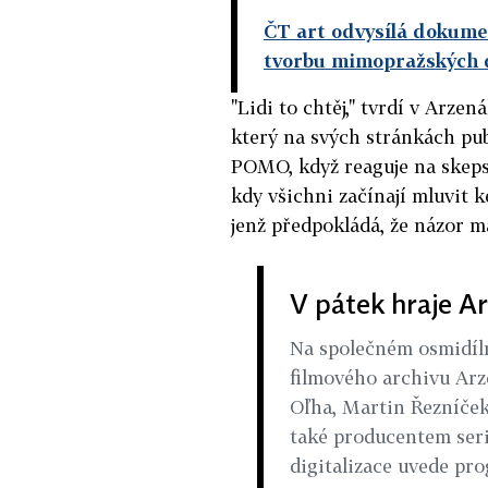
ČT art odvysílá dokumen
tvorbu mimopražských 
"Lidi to chtěj," tvrdí v Arze
který na svých stránkách pu
POMO, když reaguje na skeps
kdy všichni začínají mluvit 
jenž předpokládá, že názor m
V pátek hraje A
Na společném osmidíl
filmového archivu Arze
Oľha, Martin Řezníček
také producentem seri
digitalizace uvede pro