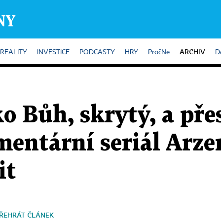
ARCHIV
REALITY
INVESTICE
PODCASTY
HRY
PročNe
D
ako Bůh, skrytý, a př
entární seriál Arze
it
ŘEHRÁT ČLÁNEK