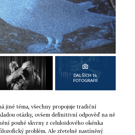
DALŠÍCH 14
FOTOGRAFIÍ
má jiné téma, všechny propojuje tradiční
 kladou otázky, ovšem definitivní odpověď na ně
anění pouhé skvrny z celuloidového okénka
filozofický problém. Ale zřetelně nastíněný