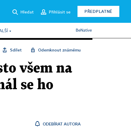
PŘEDPLATNÉ
Hledat
Přihlásit se
BeNative
ALŠÍ
Sdílet
Odemknout známému
esto všem na
nál se ho
ODEBÍRAT AUTORA