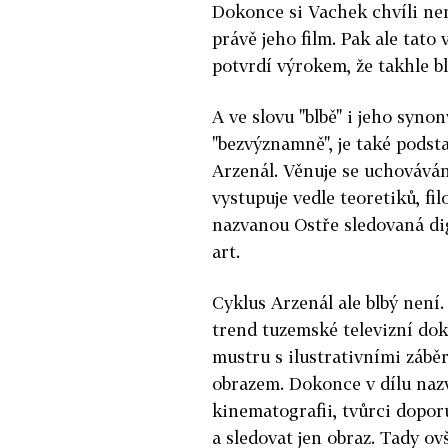
Dokonce si Vachek chvíli není 
právě jeho film. Pak ale tat
potvrdí výrokem, že takhle b
A ve slovu "blbě" i jeho synon
"bezvýznamně", je také pods
Arzenál. Věnuje se uchováván
vystupuje vedle teo­retiků, fi
nazvanou Ostře sledovaná di
art.
Cyklus Arzenál ale blbý není.
trend tuzemské televizní dok
mustru s ilustrativními záb
obrazem. Dokonce v dílu na
kinematografii, tvůrci dopor
a sledovat jen obraz. Tady o