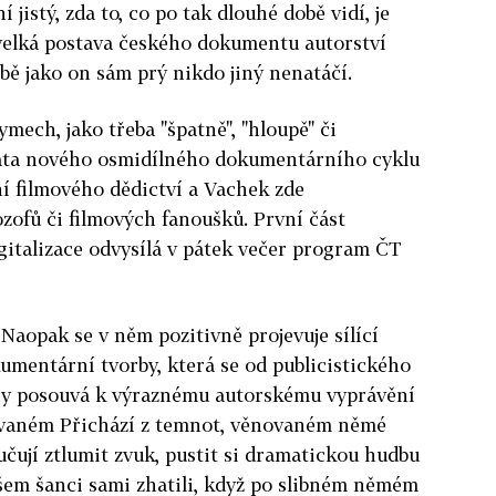
jistý, zda to, co po tak dlouhé době vidí, je
o velká postava českého dokumentu autorství
lbě jako on sám prý nikdo jiný nenatáčí.
ymech, jako třeba "špatně", "hloupě" či
tata nového osmidílného dokumentárního cyklu
í filmového dědictví a Vachek zde
lozofů či filmových fanoušků. První část
gitalizace odvysílá v pátek večer program ČT
 Naopak se v něm pozitivně projevuje sílící
umentární tvorby, která se od publicistického
ěry posouvá k výraznému autorskému vyprávění
zvaném Přichází z temnot, věnovaném němé
učují ztlumit zvuk, pustit si dramatickou hudbu
všem šanci sami zhatili, když po slibném němém