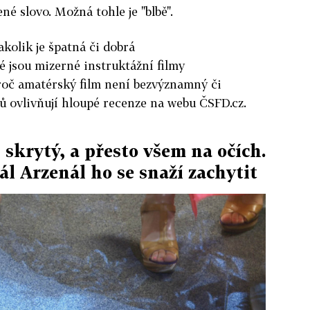
né slovo. Možná tohle je "blbě".
akolik je špatná či dobrá
é jsou mizerné instruktážní filmy
oč amatérský film není bezvýznamný či
ků ovlivňují hloupé recenze na webu ČSFD.cz.
, skrytý, a přesto všem na očích.
l Arzenál ho se snaží zachytit