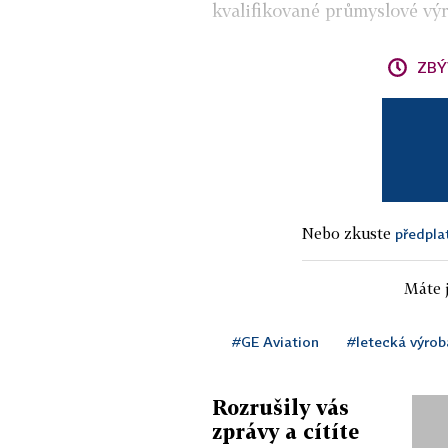
kvalifikované průmyslové výr
ZBÝ
Nebo zkuste
předpla
Máte j
#GE Aviation
#letecká výrob
Rozrušily vás
zprávy a cítíte