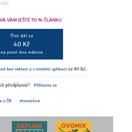
obě.
VÁ VÁM JEŠTĚ 70 % ČLÁNKU
Číst dál za
40 Kč
na první dva měsíce
za 80 Kč.
tné bez reklam a s mobilní aplikací
iž předplatné?
Přihlaste se
a v ČR
#investice