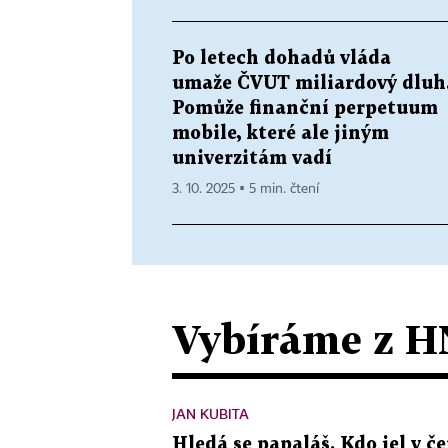
Po letech dohadů vláda
umaže ČVUT miliardový dluh
Pomůže finanční perpetuum
mobile, které ale jiným
univerzitám vadí
3. 10. 2025 ▪ 5 min. čtení
Vybíráme z H
JAN KUBITA
Hledá se papaláš. Kdo jel v