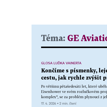
Téma:
GE Aviati
GLOSA LUĎKA VAINERTA
Končíme s písmenky, lej
cestu, jak rychle zvýšit
Po většinu pětašedesáti let, které ubě
Eisenhower ve svém rozlučkovém proj
komplex“, se za problém plynoucí z je
17. 4. 2026 ▪ 2 min. čtení