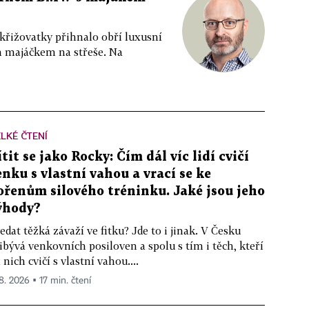
 křižovatky přihnalo obří luxusní
m majáčkem na střeše. Na
LKÉ ČTENÍ
ítit se jako Rocky: Čím dál víc lidí cvičí
enku s vlastní vahou a vrací se ke
ořenům silového tréninku. Jaké jsou jeho
ýhody?
edat těžká závaží ve fitku? Jde to i jinak. V Česku
ibývá venkovních posiloven a spolu s tím i těch, kteří
 nich cvičí s vlastní vahou....
 8. 2026 ▪ 17 min. čtení