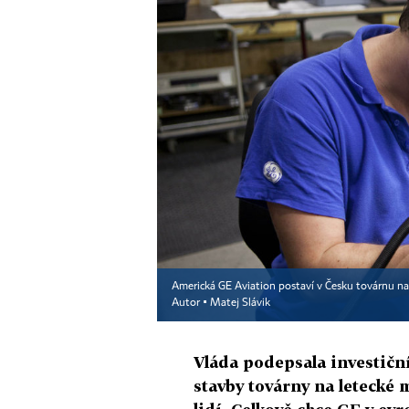
Americká GE Aviation postaví v Česku továrnu na
Autor ▪
Matej Slávik
Vláda podepsala investiční
stavby továrny na letecké