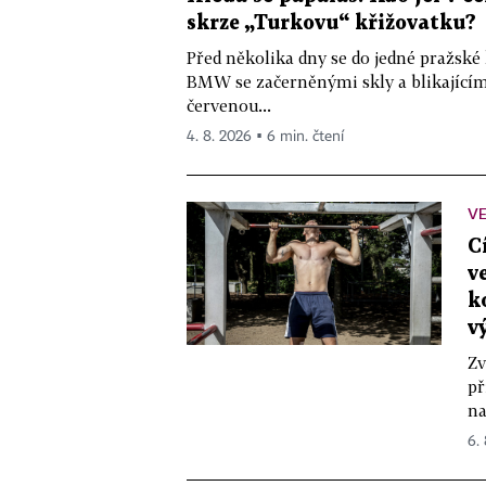
skrze „Turkovu“ křižovatku?
Před několika dny se do jedné pražské
BMW se začerněnými skly a blikající
červenou...
4. 8. 2026 ▪ 6 min. čtení
VE
C
v
k
v
Zv
př
na
6.