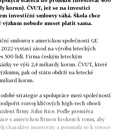
ropských státech do projektu investovat 400
dy korun). ČVUT, jež se na investici
em investiční smlouvy váhá. Škola chce
ký výzkum nebude muset platit sama.
tiční smlouvu s americkou společností GE
 2022 vystaví závod na výrobu leteckých
s 500 lidí. Firma českým leteckým
kázky ve výši 2,4 miliardy korun. ČVUT, které
ýzkumu, pak od státu obdrží na letecké
 miliard korun.
hodobé strategie a spolupráce mezi společností
podpořit rozvoj klíčových high-tech oborů
ezident firmy John Rice. Podle premiéra
ráce s americkou firmou krokem k tomu, aby
vůj charakter montovny a posunula se k vysoce