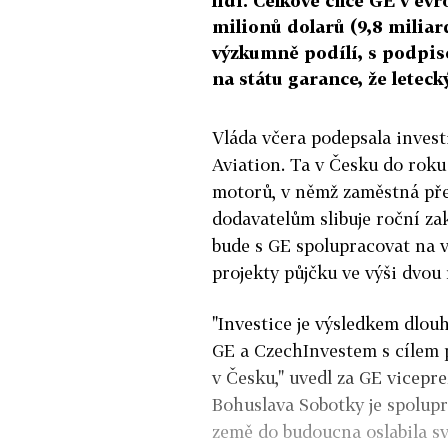
lidí. Celkově chce GE v ev
milionů dolarů (9,8 miliar
výzkumně podílí, s podpis
na státu garance, že letec
Vláda včera podepsala inves
Aviation. Ta v Česku do roku
motorů, v němž zaměstná pře
dodavatelům slibuje roční za
bude s GE spolupracovat na v
projekty půjčku ve výši dvou
"Investice je výsledkem dlou
GE a CzechInvestem s cílem 
v Česku," uvedl za GE vicepr
Bohuslava Sobotky je spolup
země do budoucna oslabila s