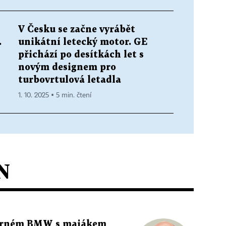
V Česku se začne vyrábět
.
unikátní letecký motor. GE
přichází po desítkách let s
novým designem pro
turbovrtulová letadla
1. 10. 2025 ▪ 5 min. čtení
N
 černém BMW s majákem