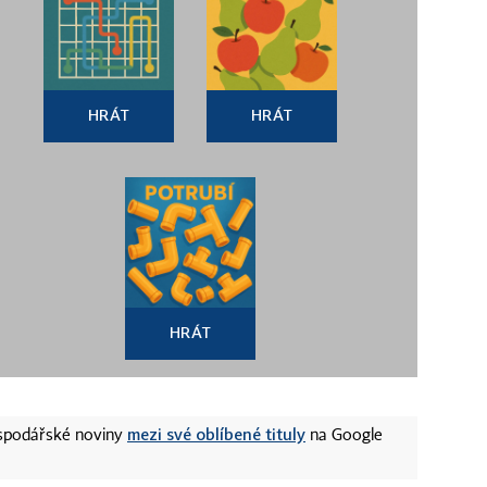
HRÁT
HRÁT
HRÁT
mezi své oblíbené tituly
ospodářské noviny
na Google