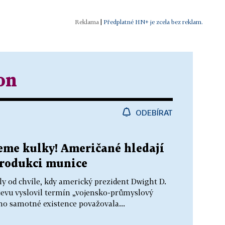
|
Předplatné HN+ je zcela bez reklam.
on
ODEBÍRAT
eme kulky! Američané hledají
 produkci munice
hly od chvíle, kdy americký prezident Dwight D.
evu vyslovil termín „vojensko-průmyslový
ho samotné existence považovala...