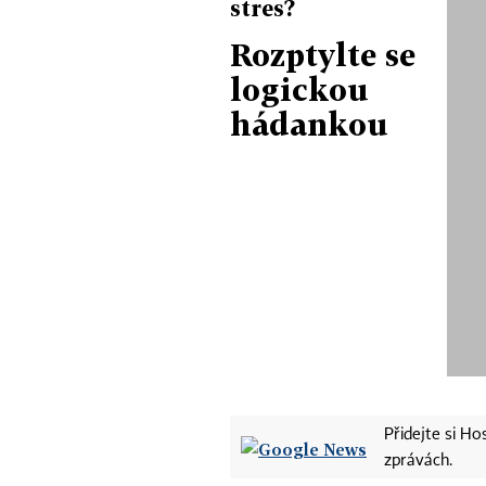
stres?
Rozptylte se
logickou
hádankou
Přidejte si H
zprávách.