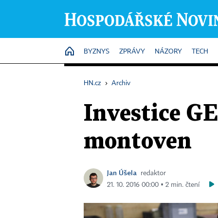
HOME
BYZNYS
ZPRÁVY
NÁZORY
TECH
HN.cz
›
Archiv
Investice G
montoven
Jan Úšela
redaktor
21. 10. 2016 00:00 ▪ 2 min. čtení