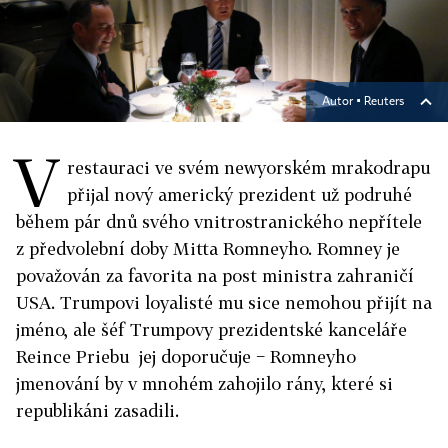
Autor ▪
Reuters
V
restauraci ve svém newyorském mrakodrapu
přijal nový americký prezident už podruhé
během pár dnů svého vnitrostranického nepřítele
z předvolební doby Mitta Romneyho. Romney je
považován za favorita na post ministra zahraničí
USA. Trumpovi loyalisté mu sice nemohou přijít na
jméno, ale šéf Trumpovy prezidentské kanceláře
Reince Priebu jej doporučuje − Romneyho
jmenování by v mnohém zahojilo rány, které si
republikáni zasadili.