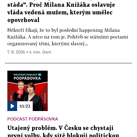
stáda“. Proč Milana Knížáka oslavuje
vláda vedená mužem, kterým umělec
opovrhoval
Někteří říkají, že to byl poslední happening Milana
Knížáka. A něco na tom je. Pohřeb se státními poctami
organizovaný těmi, kterými slavný...
7. 8. 2026 ▪ 4 min. čtení
55:23
PODCAST PODPÁSOVKA
Utajený problém. V Česku se chystají
první volby, kdy sítě blokují politickou