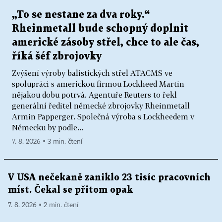
„To se nestane za dva roky.“
Rheinmetall bude schopný doplnit
americké zásoby střel, chce to ale čas,
říká šéf zbrojovky
Zvýšení výroby balistických střel ATACMS ve
spolupráci s americkou firmou Lockheed Martin
nějakou dobu potrvá. Agentuře Reuters to řekl
generální ředitel německé zbrojovky Rheinmetall
Armin Papperger. Společná výroba s Lockheedem v
Německu by podle...
7. 8. 2026 ▪ 3 min. čtení
V USA nečekaně zaniklo 23 tisíc pracovních
míst. Čekal se přitom opak
7. 8. 2026 ▪ 2 min. čtení