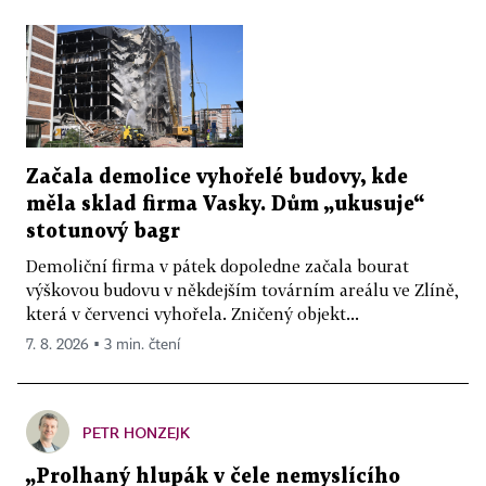
Začala demolice vyhořelé budovy, kde
měla sklad firma Vasky. Dům „ukusuje“
stotunový bagr
Demoliční firma v pátek dopoledne začala bourat
výškovou budovu v někdejším továrním areálu ve Zlíně,
která v červenci vyhořela. Zničený objekt...
7. 8. 2026 ▪ 3 min. čtení
PETR HONZEJK
„Prolhaný hlupák v čele nemyslícího