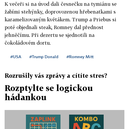
K večeři si na úvod dali česnečku na tymiánu se
žabími stehýnky, doprovozenou hřebenatkami s
karamelizovaným květákem. Trump a Priebus si
poté objednali steak, Romney dal přednost
jehněčímu. Při dezertu se sjednotili na
čokoládovém dortu.
#USA
#Trump Donald
#Romney Mitt
Rozrušily vás zprávy a cítíte stres?
Rozptylte se logickou
hádankou