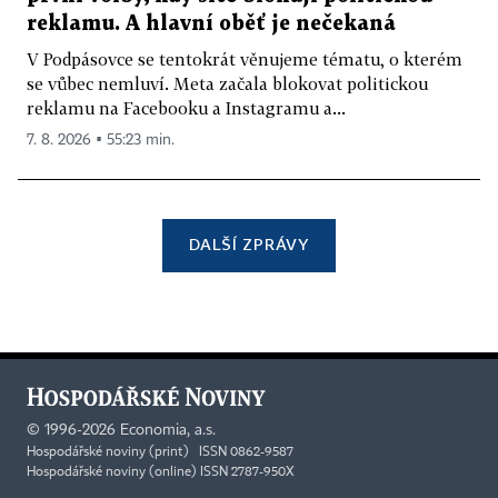
reklamu. A hlavní oběť je nečekaná
V Podpásovce se tentokrát věnujeme tématu, o kterém
se vůbec nemluví. Meta začala blokovat politickou
reklamu na Facebooku a Instagramu a...
7. 8. 2026 ▪ 55:23 min.
DALŠÍ ZPRÁVY
©
1996-2026
Economia, a.s.
Hospodářské noviny (print) ISSN 0862-9587
Hospodářské noviny (online) ISSN 2787-950X