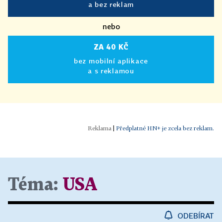
a bez reklam
nebo
ZA 40 KČ
bez mobilní aplikace
a s reklamou
|
Předplatné HN+ je zcela bez reklam.
Téma:
USA
ODEBÍRAT