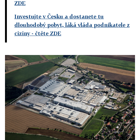
ZDE
Investujte v Česku a dostanete tu
dlouhodobý pobyt, láká vláda podnikatele z
ciziny
- čtěte ZDE