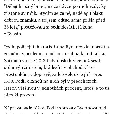
"Dělají hrozný binec, na zastávce po nich vždycky
zůstane svinčík. Stydím se za ně, nedělají Polsku
dobrou známku, a to jsem odtud sama přišla před
36 lety," postěžovala si sedmdesátiletá žena
z Kvasin.
Podle policejních statistik na Rychnovsku narostla
zejména v posledním půlroce drobná kriminalita.
Zatímco v roce 2013 tady došlo k více než šesti
stům výtržnostem, krádežím v obchodech či
přestupkům v dopravě, za letošek už je jich přes
1500. Podíl cizinců na nich byl v předchozích
letech většinou v jednotkách procent, letos je to už
přes 21 procent.
Náprava bude těžká. Podle starosty Rychnova nad