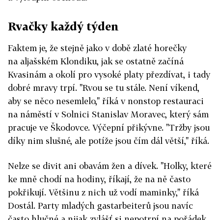
Rvačky každý týden
Faktem je, že stejně jako v době zlaté horečky
na aljašském Klondiku, jak se ostatně začíná
Kvasinám a okolí pro vysoké platy přezdívat, i tady
dobré mravy trpí. "Rvou se tu stále. Není víkend,
aby se něco nesemlelo," říká v nonstop restauraci
na náměstí v Solnici Stanislav Moravec, který sám
pracuje ve Škodovce. Výčepní přikývne. "Tržby jsou
díky nim slušné, ale potíže jsou čím dál větší," říká.
Nelze se divit ani obavám žen a dívek. "Holky, které
ke mně chodí na hodiny, říkají, že na ně často
pokřikují. Většinu z nich už vodí maminky," říká
Dostál. Party mladých gastarbeiterů jsou navíc
často hlučné a nijak zvlášť si nepotrpí na pořádek.