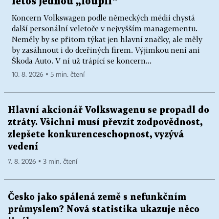
letos jednou „loupil“
Koncern Volkswagen podle německých médií chystá
další personální veletoče v nejvyšším managementu.
Neměly by se přitom týkat jen hlavní značky, ale měly
by zasáhnout i do dceřiných firem. Výjimkou není ani
Škoda Auto. V ní už trápící se koncern...
10. 8. 2026 ▪ 5 min. čtení
Hlavní akcionář Volkswagenu se propadl do
ztráty. Všichni musí převzít zodpovědnost,
zlepšete konkurenceschopnost, vyzývá
vedení
7. 8. 2026 ▪ 3 min. čtení
Česko jako spálená země s nefunkčním
průmyslem? Nová statistika ukazuje něco