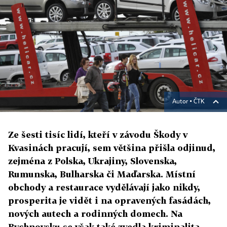
Autor ▪
ČTK
Ze šesti tisíc lidí, kteří v závodu Škody v
Kvasinách pracují, sem většina přišla odjinud,
zejména z Polska, Ukrajiny, Slovenska,
Rumunska, Bulharska či Maďarska. Místní
obchody a restaurace vydělávají jako nikdy,
prosperita je vidět i na opravených fasádách,
nových autech a rodinných domech. Na
Rychnovsku se však také zvedla kriminalita,