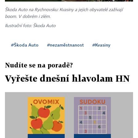
Škoda Auto na Rychnovsku: Kvasiny a jejich obyvatelé zažívají
boom. V dobrém i zlém.
Ilustrační foto: Škoda Auto
#Škoda Auto
#nezaměstnanost
#Kvasiny
Nudíte se na poradě?
Vyřešte dnešní hlavolam HN