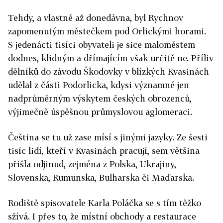
Tehdy, a vlastně až donedávna, byl Rychnov
zapomenutým městečkem pod Orlickými horami.
S jedenácti tisíci obyvateli je sice maloměstem
dodnes, klidným a dřímajícím však určitě ne. Příliv
dělníků do závodu Škodovky v blízkých Kvasinách
udělal z části Podorlicka, kdysi významné jen
nadprůměrným výskytem českých obrozenců,
výjimečně úspěšnou průmyslovou aglomeraci.
Čeština se tu už zase mísí s jinými jazyky. Ze šesti
tisíc lidí, kteří v Kvasinách pracují, sem většina
přišla odjinud, zejména z Polska, Ukrajiny,
Slovenska, Rumunska, Bulharska či Maďarska.
Rodiště spisovatele Karla Poláčka se s tím těžko
sžívá. I přes to, že místní obchody a restaurace