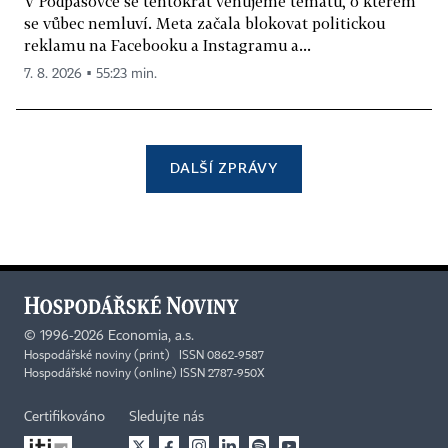
V Podpásovce se tentokrát věnujeme tématu, o kterém
se vůbec nemluví. Meta začala blokovat politickou
reklamu na Facebooku a Instagramu a...
7. 8. 2026 ▪ 55:23 min.
DALŠÍ ZPRÁVY
©
1996-2026
Economia, a.s.
Hospodářské noviny (print) ISSN 0862-9587
Hospodářské noviny (online) ISSN 2787-950X
Certifikováno
Sledujte nás