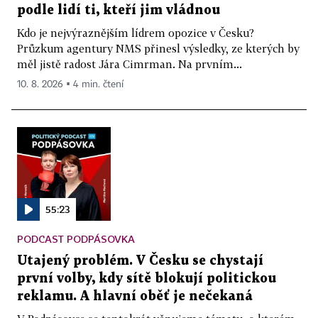
podle lidí ti, kteří jim vládnou
Kdo je nejvýraznějším lídrem opozice v Česku?
Průzkum agentury NMS přinesl výsledky, ze kterých by
měl jistě radost Jára Cimrman. Na prvním...
10. 8. 2026 ▪ 4 min. čtení
55:23
PODCAST PODPÁSOVKA
Utajený problém. V Česku se chystají
první volby, kdy sítě blokují politickou
reklamu. A hlavní oběť je nečekaná