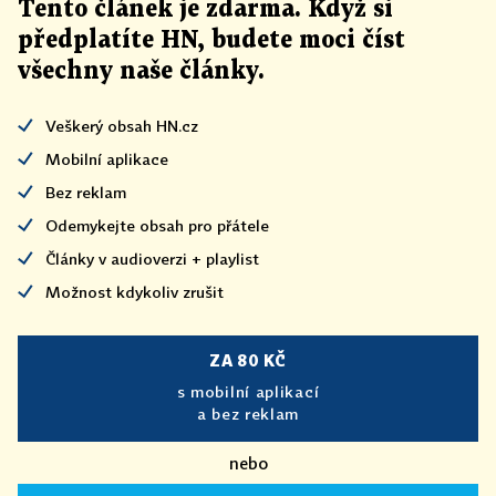
Tento článek
je
zdarma. Když si
předplatíte HN, budete moci číst
všechny naše články
.
Veškerý obsah HN.cz
Mobilní aplikace
Bez reklam
Odemykejte obsah pro přátele
Články v audioverzi + playlist
Možnost kdykoliv zrušit
ZA 80 KČ
s mobilní aplikací
a bez reklam
nebo