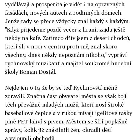
vydělávají a prosperita je vidět i na opravených
fasádách, nových autech a rodinných domech.
Jenže tady se přece vždycky znal každý s každým.
"Když přijedeme pozdě večer z hraní, zajdu ještě
někdy na kafe. Zatímco dřív jsem z deseti chodců,
kteří šli v noci v centru proti mě, znal skoro
všechny, dnes někdy nepoznám nikoho," vypráví
rychnovský muzikant a majitel soukromé hudební
školy Roman Dostál.
Nejde jen o to, že by se teď Rychnovští méně
zdravili. Značná část obyvatel města se však bojí
těch převážně mladých mužů, kteří nosí široké
baseballové čepice a v rukou mívají igelitové tašky
plné PET lahví s pivem. Městem se šíří poplašné
zprávy, kolik již znásilnili žen, okradli dětí
a vyloupili obchodů.