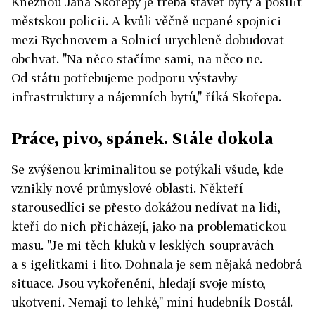
Kněžnou Jana Skořepy je třeba stavět byty a posílit
městskou policii. A kvůli věčně ucpané spojnici
mezi Rychnovem a Solnicí urychleně dobudovat
obchvat. "Na něco stačíme sami, na něco ne.
Od státu potřebujeme podporu výstavby
infrastruktury a nájemních bytů," říká Skořepa.
Práce, pivo, spánek. Stále dokola
Se zvýšenou kriminalitou se potýkali všude, kde
vznikly nové průmyslové oblasti. Někteří
starousedlíci se přesto dokážou nedívat na lidi,
kteří do nich přicházejí, jako na problematickou
masu. "Je mi těch kluků v lesklých soupravách
a s igelitkami i líto. Dohnala je sem nějaká nedobrá
situace. Jsou vykořenění, hledají svoje místo,
ukotvení. Nemají to lehké," míní hudebník Dostál.