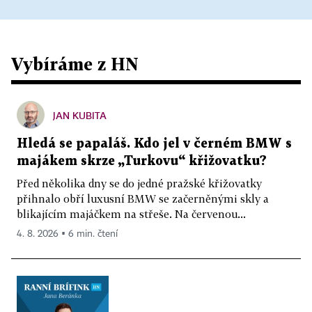
Vybíráme z HN
JAN KUBITA
Hledá se papaláš. Kdo jel v černém BMW s
majákem skrze „Turkovu“ křižovatku?
Před několika dny se do jedné pražské křižovatky
přihnalo obří luxusní BMW se začerněnými skly a
blikajícím majáčkem na střeše. Na červenou...
4. 8. 2026 ▪ 6 min. čtení