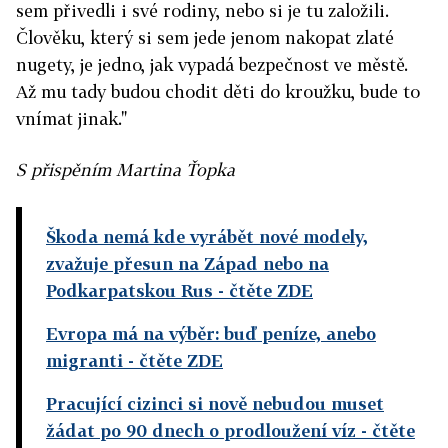
sem přivedli i své rodiny, nebo si je tu založili.
Člověku, který si sem jede jenom nakopat zlaté
nugety, je jedno, jak vypadá bezpečnost ve městě.
Až mu tady budou chodit děti do kroužku, bude to
vnímat jinak."
S přispěním Martina Ťopka
Škoda nemá kde vyrábět nové modely,
zvažuje přesun na Západ nebo na
Podkarpatskou Rus
- čtěte ZDE
Evropa má na výběr: buď peníze, anebo
migranti
- čtěte ZDE
Pracující cizinci si nově nebudou muset
žádat po 90 dnech o prodloužení víz
- čtěte