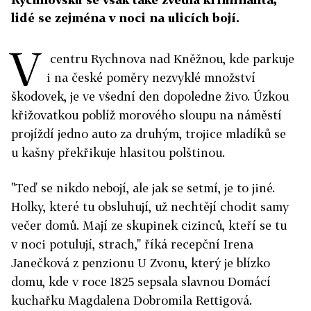
lidé se zejména v noci na ulicích bojí.
V
centru Rychnova nad Kněžnou, kde parkuje
i na české poměry nezvyklé množství
škodovek, je ve všední den dopoledne živo. Úzkou
křižovatkou poblíž morového sloupu na náměstí
projíždí jedno auto za druhým, trojice mladíků se
u kašny překřikuje hlasitou polštinou.
"Teď se nikdo nebojí, ale jak se setmí, je to jiné.
Holky, které tu obsluhují, už nechtějí chodit samy
večer domů. Mají ze skupinek cizinců, kteří se tu
v noci potulují, strach," říká recepční Irena
Janečková z penzionu U Zvonu, který je blízko
domu, kde v roce 1825 sepsala slavnou Domácí
kuchařku Magdalena Dobromila Rettigová.