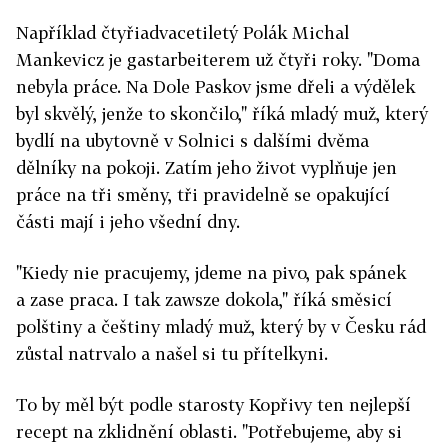
Například čtyřiadvacetiletý Polák Michal
Mankevicz je gastarbeiterem už čtyři roky. "Doma
nebyla práce. Na Dole Paskov jsme dřeli a výdělek
byl skvělý, jenže to skončilo," říká mladý muž, který
bydlí na ubytovně v Solnici s dalšími dvěma
dělníky na pokoji. Zatím jeho život vyplňuje jen
práce na tři směny, tři pravidelně se opakující
části mají i jeho všední dny.
"Kiedy nie pracujemy, jdeme na pivo, pak spánek
a zase praca. I tak zawsze dokola," říká směsicí
polštiny a češtiny mladý muž, který by v Česku rád
zůstal natrvalo a našel si tu přítelkyni.
To by měl být podle starosty Kopřivy ten nejlepší
recept na zklidnění oblasti. "Potřebujeme, aby si