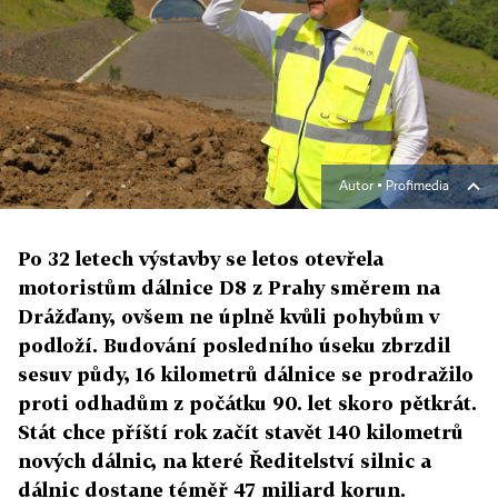
Autor ▪
Profimedia
Po 32 letech výstavby se letos otevřela
motoristům dálnice D8 z Prahy směrem na
Drážďany, ovšem ne úplně kvůli pohybům v
podloží. Budování posledního úseku zbrzdil
sesuv půdy, 16 kilometrů dálnice se prodražilo
proti odhadům z počátku 90. let skoro pětkrát.
Stát chce příští rok začít stavět 140 kilometrů
nových dálnic, na které Ředitelství silnic a
dálnic dostane téměř 47 miliard korun.