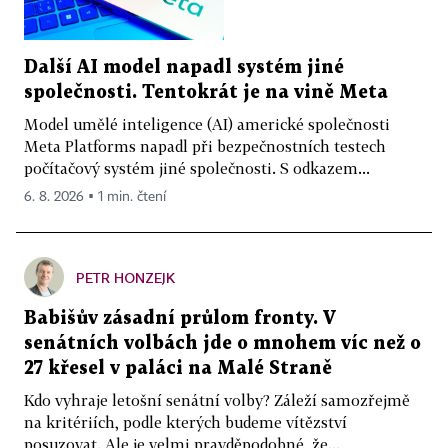
Další AI model napadl systém jiné
společnosti. Tentokrát je na vině Meta
Model umělé inteligence (AI) americké společnosti
Meta Platforms napadl při bezpečnostních testech
počítačový systém jiné společnosti. S odkazem...
6. 8. 2026 ▪ 1 min. čtení
PETR HONZEJK
Babišův zásadní průlom fronty. V
senátních volbách jde o mnohem víc než o
27 křesel v paláci na Malé Straně
Kdo vyhraje letošní senátní volby? Záleží samozřejmě
na kritériích, podle kterých budeme vítězství
posuzovat. Ale je velmi pravděpodobné, že...