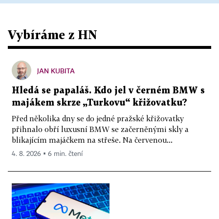
Vybíráme z HN
JAN KUBITA
Hledá se papaláš. Kdo jel v černém BMW s
majákem skrze „Turkovu“ křižovatku?
Před několika dny se do jedné pražské křižovatky
přihnalo obří luxusní BMW se začerněnými skly a
blikajícím majáčkem na střeše. Na červenou...
4. 8. 2026 ▪ 6 min. čtení