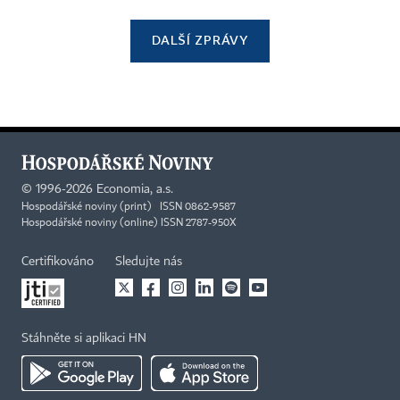
DALŠÍ ZPRÁVY
©
1996-2026
Economia, a.s.
Hospodářské noviny (print) ISSN 0862-9587
Hospodářské noviny (online) ISSN 2787-950X
Certifikováno
Sledujte nás
Stáhněte si aplikaci HN