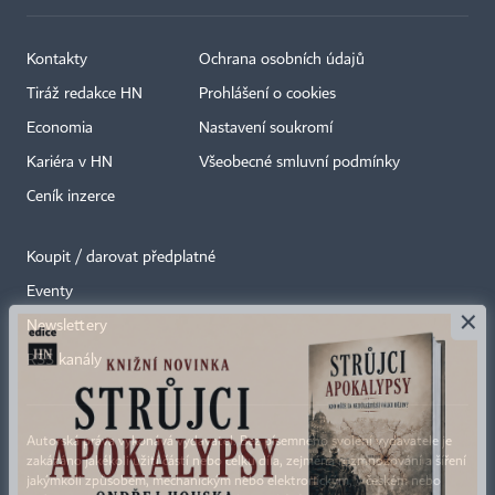
Kontakty
Ochrana osobních údajů
Tiráž redakce HN
Prohlášení o cookies
Economia
Nastavení soukromí
Kariéra v HN
Všeobecné smluvní podmínky
Ceník inzerce
Koupit / darovat předplatné
Eventy
×
Newslettery
RSS kanály
Autorská práva vykonává vydavatel. Bez písemného svolení vydavatele je
zakázáno jakékoli užití částí nebo celku díla, zejména rozmnožování a šíření
jakýmkoli způsobem, mechanickým nebo elektronickým, v českém nebo