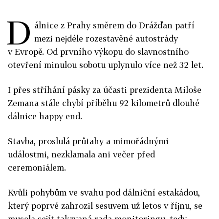
D
álnice z Prahy směrem do Drážďan patří
mezi nejdéle rozestavěné autostrády
v Evropě. Od prvního výkopu do slavnostního
otevření minulou sobotu uplynulo více než 32 let.
I přes stříhání pásky za účasti prezidenta Miloše
Zemana stále chybí příběhu 92 kilometrů dlouhé
dálnice happy end.
Stavba, proslulá průtahy a mimořádnými
událostmi, nezklamala ani večer před
ceremoniálem.
Kvůli pohybům ve svahu pod dálniční estakádou,
který poprvé zahrozil sesuvem už letos v říjnu, se
musela sejít takzvaná rada monitoringu, tedy