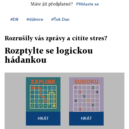
Máte již předplatné?
Přihlaste se
#D8
#dálnice
#Ťok Dan
Rozrušily vás zprávy a cítíte stres?
Rozptylte se logickou
hádankou
HRÁT
HRÁT