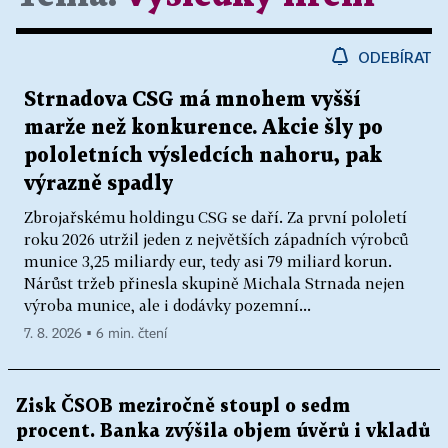
ODEBÍRAT
Strnadova CSG má mnohem vyšší
marže než konkurence. Akcie šly po
pololetních výsledcích nahoru, pak
výrazně spadly
Zbrojařskému holdingu CSG se daří. Za první pololetí
roku 2026 utržil jeden z největších západních výrobců
munice 3,25 miliardy eur, tedy asi 79 miliard korun.
Nárůst tržeb přinesla skupině Michala Strnada nejen
výroba munice, ale i dodávky pozemní...
7. 8. 2026 ▪ 6 min. čtení
Zisk ČSOB meziročně stoupl o sedm
procent. Banka zvýšila objem úvěrů i vkladů