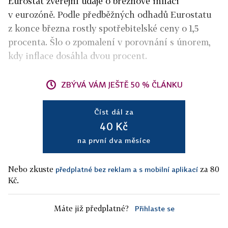
Eurostat zveřejní údaje o březnové inflaci
v eurozóně. Podle předběžných odhadů Eurostatu
z konce března rostly spotřebitelské ceny o 1,5
procenta. Šlo o zpomalení v porovnání s únorem,
kdy inflace dosáhla dvou procent.
ZBÝVÁ VÁM JEŠTĚ 50 % ČLÁNKU
Číst dál za
40 Kč
na první dva měsíce
Nebo zkuste
za 80
předplatné bez reklam a s mobilní aplikací
Kč.
Máte již předplatné?
Přihlaste se