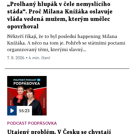
„Prolhaný hlupák v čele nemyslícího
stáda“. Proč Milana Knížáka oslavuje
vláda vedená mužem, kterým umělec
opovrhoval
Někteří říkají, že to byl poslední happening Milana
Knížáka. A něco na tom je. Pohřeb se státními poctami
organizovaný těmi, kterými slavný...
7. 8. 2026 ▪ 4 min. čtení
55:23
PODCAST PODPÁSOVKA
Utajený problém. V Česku se chystají