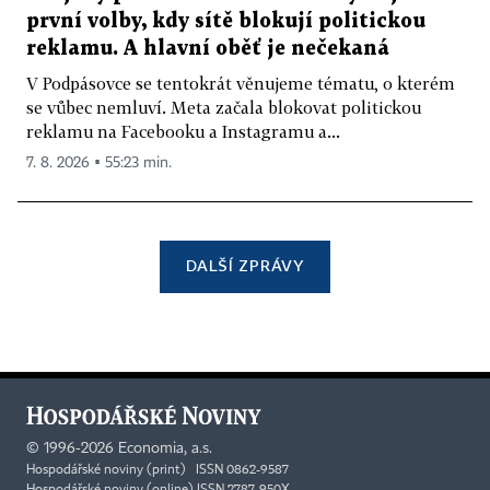
první volby, kdy sítě blokují politickou
reklamu. A hlavní oběť je nečekaná
V Podpásovce se tentokrát věnujeme tématu, o kterém
se vůbec nemluví. Meta začala blokovat politickou
reklamu na Facebooku a Instagramu a...
7. 8. 2026 ▪ 55:23 min.
DALŠÍ ZPRÁVY
©
1996-2026
Economia, a.s.
Hospodářské noviny (print) ISSN 0862-9587