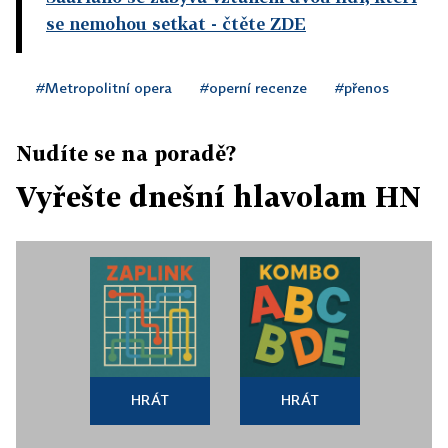
se nemohou setkat
- čtěte ZDE
#Metropolitní opera
#operní recenze
#přenos
Nudíte se na poradě?
Vyřešte dnešní hlavolam HN
HRÁT
HRÁT