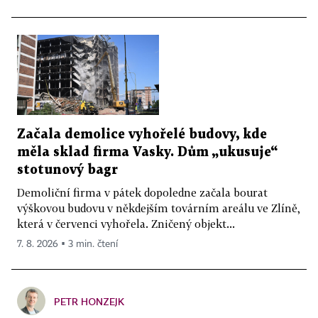
Začala demolice vyhořelé budovy, kde
měla sklad firma Vasky. Dům „ukusuje“
stotunový bagr
Demoliční firma v pátek dopoledne začala bourat
výškovou budovu v někdejším továrním areálu ve Zlíně,
která v červenci vyhořela. Zničený objekt...
7. 8. 2026 ▪ 3 min. čtení
PETR HONZEJK