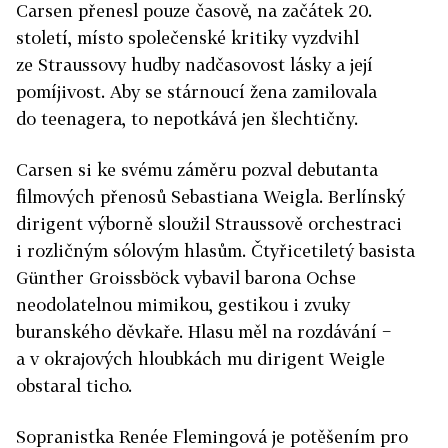
Carsen přenesl pouze časově, na začátek 20.
století, místo společenské kritiky vyzdvihl
ze Straussovy hudby nadčasovost lásky a její
pomíjivost. Aby se stárnoucí žena zamilovala
do teenagera, to nepotkává jen šlechtičny.
Carsen si ke svému záměru pozval debutanta
filmových přenosů Sebastiana Weigla. Berlínský
dirigent výborně sloužil Straussově orchestraci
i rozličným sólovým hlasům. Čtyřicetiletý basista
Günther Groissböck vybavil barona Ochse
neodolatelnou mimikou, gestikou i zvuky
buranského děvkaře. Hlasu měl na rozdávání −
a v okrajových hloubkách mu dirigent Weigle
obstaral ticho.
Sopranistka Renée Flemingová je potěšením pro