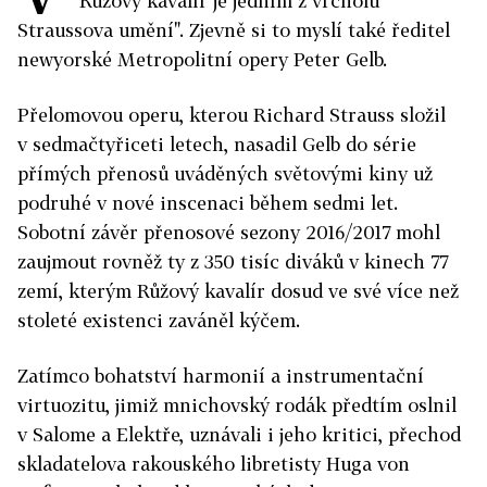
"Růžový kavalír je jedním z vrcholů
Straussova umění". Zjevně si to myslí také ředitel
newyorské Metropolitní opery Peter Gelb.
Přelomovou operu, kterou Richard Strauss složil
v sedmačtyřiceti letech, nasadil Gelb do série
přímých přenosů uváděných světovými kiny už
podruhé v nové inscenaci během sedmi let.
Sobotní závěr přenosové sezony 2016/2017 mohl
zaujmout rovněž ty z 350 tisíc diváků v kinech 77
zemí, kterým Růžový kavalír dosud ve své více než
stoleté existenci zaváněl kýčem.
Zatímco bohatství harmonií a instrumentační
virtuozitu, jimiž mnichovský rodák předtím oslnil
v Salome a Elektře, uznávali i jeho kritici, přechod
skladatelova rakouského libretisty Huga von