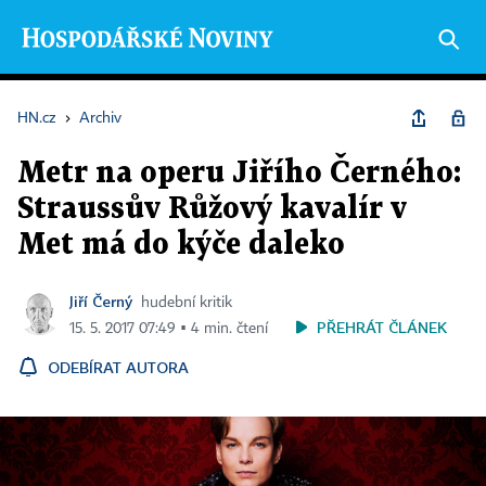
HN.cz
›
Archiv
Metr na operu Jiřího Černého:
Straussův Růžový kavalír v
Met má do kýče daleko
Jiří Černý
hudební kritik
PŘEHRÁT ČLÁNEK
15. 5. 2017 07:49 ▪ 4 min. čtení
ODEBÍRAT AUTORA