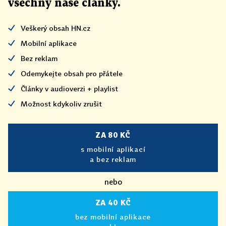
všechny naše články
.
Veškerý obsah HN.cz
Mobilní aplikace
Bez reklam
Odemykejte obsah pro přátele
Články v audioverzi + playlist
Možnost kdykoliv zrušit
ZA 80 KČ
s mobilní aplikací
a bez reklam
nebo
ZA 40 KČ
bez mobilní aplikace