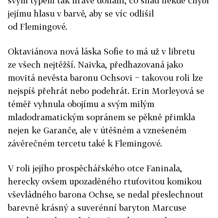
svým typem tak hravě dohání, co snad někde chybí
jejímu hlasu v barvě, aby se víc odlišil
od Flemingové.
Oktaviánova nová láska Sofie to má už v libretu
ze všech nejtěžší. Naivka, předhazovaná jako
movitá nevěsta baronu Ochsovi − takovou roli lze
nejspíš přehrát nebo podehrát. Erin Morleyová se
téměř vyhnula obojímu a svým milým
mladodramatickým sopránem se pěkně přimkla
nejen ke Garanče, ale v útěšném a vznešeném
závěrečném tercetu také k Flemingové.
V roli jejího prospěchářského otce Faninala,
herecky ovšem upozaděného rtuťovitou komikou
vševládného barona Ochse, se nedal přeslechnout
barevně krásný a suverénní baryton Marcuse