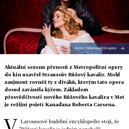
Autor ▪
Metropolitní opera
Aktuální sezonu přenosů z Metropolitní opery
do kin uzavřel Straussův Růžový kavalír. Mohl
zaujmout rovněž ty z diváků, kterým tato opera
dosud zaváněla kýčem. Základem
přesvědčivosti nového Růžového kavalíra v Met
je režijní pojetí Kanaďana Roberta Carsena.
V
Laroussově hudební encyklopedie stojí, že