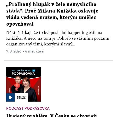
„Prolhaný hlupák v čele nemyslícího
stáda“. Proč Milana Knížáka oslavuje
vláda vedená mužem, kterým umělec
opovrhoval
Někteří říkají, že to byl poslední happening Milana
Knížáka. A něco na tom je. Pohřeb se státními poctami
organizovaný těmi, kterými slavný...
7. 8. 2026 ▪ 4 min. čtení
55:23
PODCAST PODPÁSOVKA
Utajený problém. V Česku se chystají