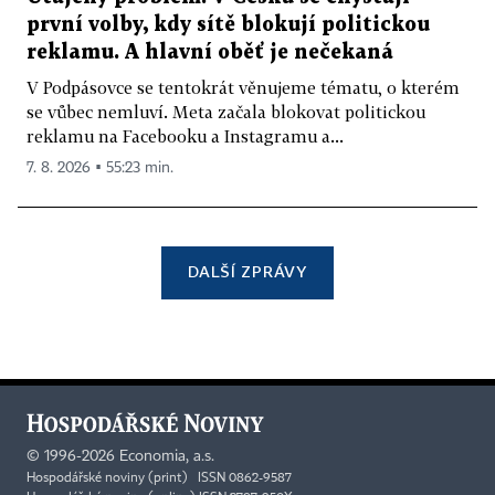
první volby, kdy sítě blokují politickou
reklamu. A hlavní oběť je nečekaná
V Podpásovce se tentokrát věnujeme tématu, o kterém
se vůbec nemluví. Meta začala blokovat politickou
reklamu na Facebooku a Instagramu a...
7. 8. 2026 ▪ 55:23 min.
DALŠÍ ZPRÁVY
©
1996-2026
Economia, a.s.
Hospodářské noviny (print) ISSN 0862-9587