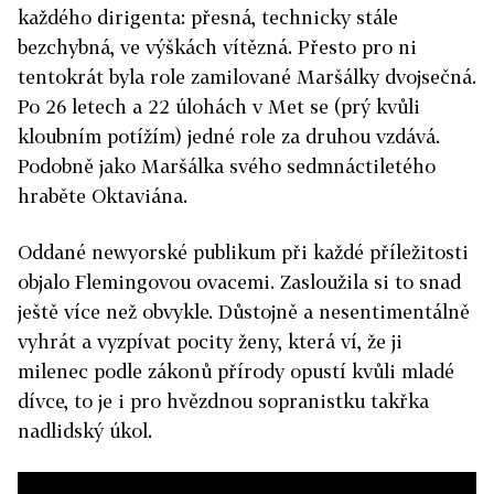
každého dirigenta: přesná, technicky stále
bezchybná, ve výškách vítězná. Přesto pro ni
tentokrát byla role zamilované Maršálky dvojsečná.
Po 26 letech a 22 úlohách v Met se (prý kvůli
kloubním potížím) jedné role za druhou vzdává.
Podobně jako Maršálka svého sedmnáctiletého
hraběte Oktaviána.
Oddané newyorské publikum při každé příležitosti
objalo Flemingovou ovacemi. Zasloužila si to snad
ještě více než obvykle. Důstojně a nesentimentálně
vyhrát a vyzpívat pocity ženy, která ví, že ji
milenec podle zákonů přírody opustí kvůli mladé
dívce, to je i pro hvězdnou sopranistku takřka
nadlidský úkol.