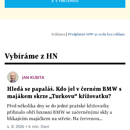
a s reklamou
|
Předplatné HN+ je zcela bez reklam.
Vybíráme z HN
JAN KUBITA
Hledá se papaláš. Kdo jel v černém BMW s
majákem skrze „Turkovu“ křižovatku?
Před několika dny se do jedné pražské křižovatky
přihnalo obří luxusní BMW se začerněnými skly a
blikajícím majáčkem na střeše. Na červenou...
4. 8. 2026 ▪ 6 min. čtení