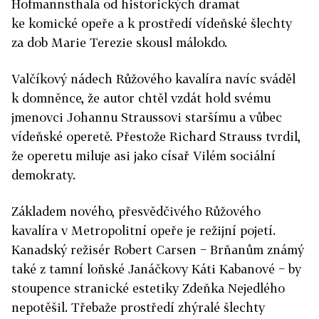
Hofmannsthala od historických dramat
ke komické opeře a k prostředí vídeňské šlechty
za dob Marie Terezie skousl málokdo.
Valčíkový nádech Růžového kavalíra navíc sváděl
k domněnce, že autor chtěl vzdát hold svému
jmenovci Johannu Straussovi staršímu a vůbec
vídeňské operetě. Přestože Richard Strauss tvrdil,
že operetu miluje asi jako císař Vilém sociální
demokraty.
Základem nového, přesvědčivého Růžového
kavalíra v Metropolitní opeře je režijní pojetí.
Kanadský režisér Robert Carsen − Brňanům známý
také z tamní loňské Janáčkovy Káti Kabanové − by
stoupence stranické estetiky Zdeňka Nejedlého
nepotěšil. Třebaže prostředí zhýralé šlechty