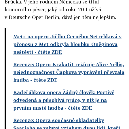
Brücka. V jeho rodném Německu se titul
komorního pěvce, jaký od roku 2011 užívá
v Deutsche Oper Berlin, dává jen těm nejlepším.
Metr na operu Jiřího Černého: Netrebková v
přenosu z Met odkryla hloubku Oněginova
neštěstí
- čtěte ZDE
Recenze: Operu Krakatit režíruje Alice Nellis,
nejednoznačnost Čapkova vyprávění převzala
hudba
- čtěte ZDE
Kadeřábkova opera Žádný člověk: Poctivě
odvedená a působivá práce, v níž je na
prvním místě hudba
- čtěte ZDE
Recenze: Opera současné skladatelky
Saariaho se zabývá vztahem dvou lidí, kteří