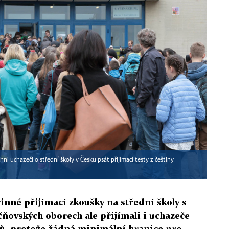
i uchazeči o střední školy v Česku psát přijímací testy z češtiny
inné přijímací zkoušky na střední školy s
ňovských oborech ale přijímali i uchazeče
ů, protože žádná minimální hranice pro