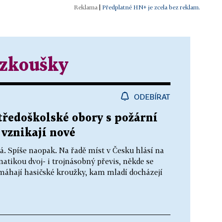
|
Předplatné HN+ je zcela bez reklam.
 zkoušky
ODEBÍRAT
tředoškolské obory s požární
 vznikají nové
á. Spíše naopak. Na řadě míst v Česku hlásí na
atikou dvoj- i trojnásobný převis, někde se
máhají hasičské kroužky, kam mladí docházejí