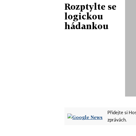
Rozptylte se
logickou
hádankou
Přidejte si H
zprávách.