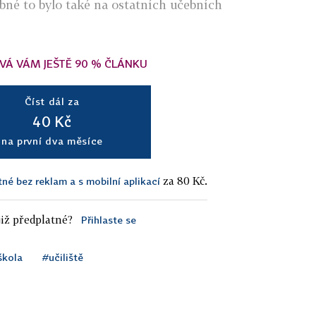
bné to bylo také na ostatních učebních
VÁ VÁM JEŠTĚ 90 % ČLÁNKU
Číst dál za
40 Kč
na první dva měsíce
za 80 Kč.
tné bez reklam a s mobilní aplikací
iž předplatné?
Přihlaste se
škola
#učiliště