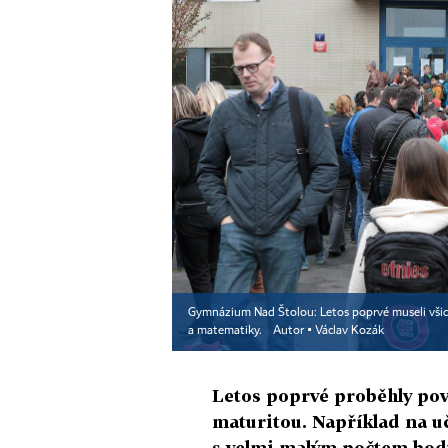
Gymnázium Nad Štolou: Letos poprvé museli všichn
a matematiky.
Autor ▪
Václav Kozák
Letos poprvé proběhly pov
maturitou. Například na uč
s velmi malým počtem bod