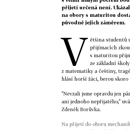
přijetí určená není. Ukáza
na obory s maturitou dostáv
původně jejich záměrem.
V
ětšina studentů 
přijímacích zkouš
s maturitou přijm
ze základní školy
z matematiky a češtiny, tragé
hlásí horší žáci, berou skoro 
"Nevzali jsme opravdu jen pár
ani jednoho nepřijatého," uv
Zdeněk Borůvka.
Na přijetí do oboru mechanik 