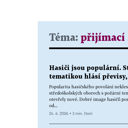
Téma:
přijímací
Hasiči jsou populární. S
tematikou hlásí převisy,
Popularita hasičského povolání nekles
středoškolských oborech s požární tem
otevřely nové. Dobré image hasičů po
od...
24. 6. 2026 ▪ 3 min. čtení