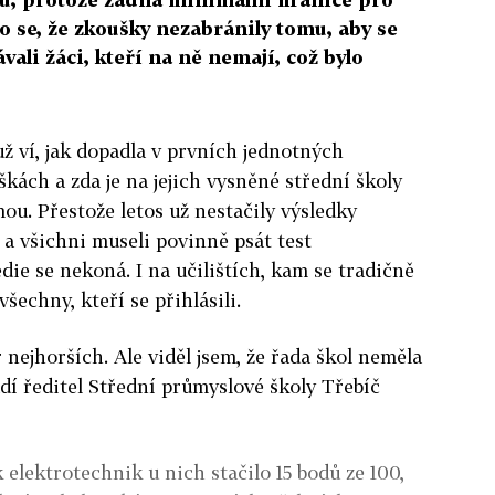
lo se, že zkoušky nezabránily tomu, aby se
ali žáci, kteří na ně nemají, což bylo
už ví, jak dopadla v prvních jednotných
kách a zda je na jejich vysněné střední školy
ou. Přestože letos už nestačily výsledky
 a všichni museli povinně psát test
die se nekoná. I na učilištích, kam se tradičně
všechny, kteří se přihlásili.
 nejhorších. Ale viděl jsem, že řada škol neměla
ádí ředitel Střední průmyslové školy Třebíč
elektrotechnik u nich stačilo 15 bodů ze 100,