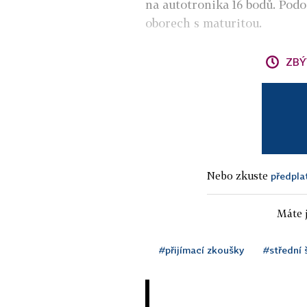
na autotronika 16 bodů. Podo
oborech s maturitou.
ZBÝ
Nebo zkuste
předpla
Máte j
#přijímací zkoušky
#střední 