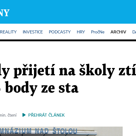
ARCHIV
REALITY
INVESTICE
PODCASTY
HRY
PročNe
D
 přijetí na školy ztí
15 body ze sta
PŘEHRÁT ČLÁNEK
min. čtení