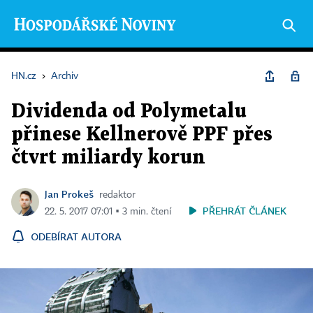
HN.cz
›
Archiv
Dividenda od Polymetalu
přinese Kellnerově PPF přes
čtvrt miliardy korun
Jan Prokeš
redaktor
PŘEHRÁT ČLÁNEK
22. 5. 2017 07:01 ▪ 3 min. čtení
ODEBÍRAT AUTORA