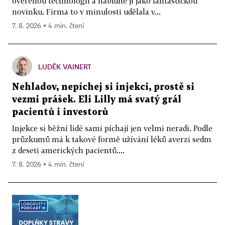
ověřenou technologii a nabídne ji jako fantastickou
novinku. Firma to v minulosti udělala v...
7. 8. 2026 ▪ 4 min. čtení
LUDĚK VAINERT
Nehladov, nepíchej si injekci, prostě si
vezmi prášek. Eli Lilly má svatý grál
pacientů i investorů
Injekce si běžní lidé sami píchají jen velmi neradi. Podle
průzkumů má k takové formě užívání léků averzi sedm
z deseti amerických pacientů....
7. 8. 2026 ▪ 4 min. čtení