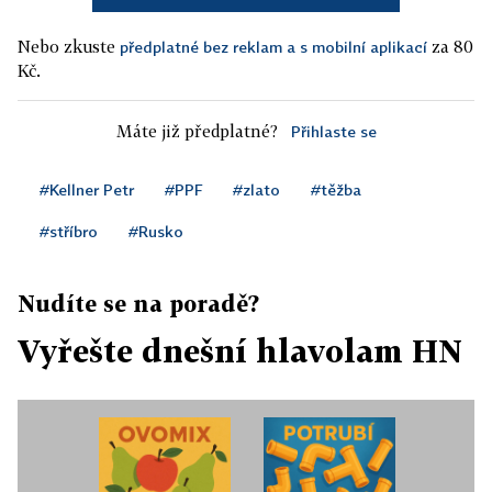
Nebo zkuste
za 80
předplatné bez reklam a s mobilní aplikací
Kč.
Máte již předplatné?
Přihlaste se
#Kellner Petr
#PPF
#zlato
#těžba
#stříbro
#Rusko
Nudíte se na poradě?
Vyřešte dnešní hlavolam HN