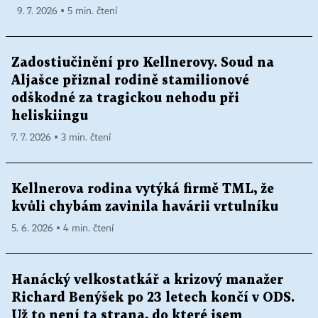
9. 7. 2026 ▪ 5 min. čtení
Zadostiučinění pro Kellnerovy. Soud na
Aljašce přiznal rodině stamilionové
odškodné za tragickou nehodu při
heliskiingu
7. 7. 2026 ▪ 3 min. čtení
Kellnerova rodina vytýká firmě TML, že
kvůli chybám zavinila havárii vrtulníku
5. 6. 2026 ▪ 4 min. čtení
Hanácký velkostatkář a krizový manažer
Richard Benýšek po 23 letech končí v ODS.
Už to není ta strana, do které jsem