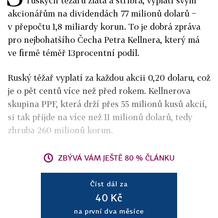
ruských těžařů zlata a stříbra, vyplatí svým
akcionářům na dividendách 77 milionů dolarů −
v přepočtu 1,8 miliardy korun. To je dobrá zpráva
pro nejbohatšího Čecha Petra Kellnera, který má
ve firmě téměř 13procentní podíl.
Ruský těžař vyplatí za každou akcii 0,20 dolaru, což
je o pět centů více než před rokem. Kellnerova
skupina PPF, která drží přes 55 milionů kusů akcií,
si tak přijde na více než 11 milionů dolarů, tedy
zhruba 260 milionů korun.
ZBÝVÁ VÁM JEŠTĚ 80 % ČLÁNKU
Číst dál za
40 Kč
na první dva měsíce