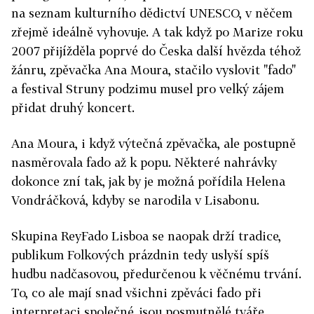
na seznam kulturního dědictví UNESCO, v něčem
zřejmě ideálně vyhovuje. A tak když po Marize roku
2007 přijížděla poprvé do Česka další hvězda téhož
žánru, zpěvačka Ana Moura, stačilo vyslovit "fado"
a festival Struny podzimu musel pro velký zájem
přidat druhý koncert.
Ana Moura, i když výtečná zpěvačka, ale postupně
nasměrovala fado až k popu. Některé nahrávky
dokonce zní tak, jak by je možná pořídila Helena
Vondráčková, kdyby se narodila v Lisabonu.
Skupina ReyFado Lisboa se naopak drží tradice,
publikum Folkových prázdnin tedy uslyší spíš
hudbu nadčasovou, předurčenou k věčnému trvání.
To, co ale mají snad všichni zpěváci fado při
interpretaci společné, jsou posmutnělé tváře,