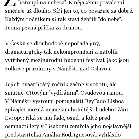
"vstoupí na nebesa". K nějakému posvěcení
směřuje už dlouho. Šíří jen to, co považuje za dobré.
Každým ročníkem si tak staví žebřík "do nebe".
Jedna pevná příčka za druhou.
V Česku se dlouhodobě nepořádá jiný,
dramaturgicky tak nekompromisní a natolik
vytříbený mezinárodní hudební festival, jako jsou
Folkové prázdniny v Náměšti nad Oslavou.
Jejich dvaatřicátý ročník začne v sobotu, ale
smutně. Citovým "vydíráním". Osudovou ranou.
V Náměšti vystoupí portugalští ReyFado Lisboa
zpívající možná nejmelancholičtější hudební žánr
Evropy: říká se mu fado, osud, a když před
osmnácti lety v Lisabonu zemřela jeho nejslavnější
představitelka Amália Rodriguesová, vyhlásilo