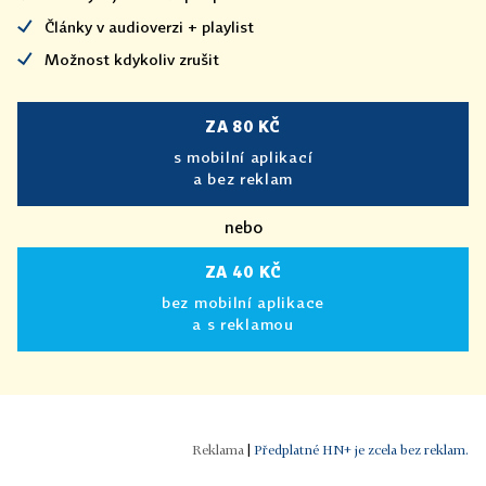
Články v audioverzi + playlist
Možnost kdykoliv zrušit
ZA 80 KČ
s mobilní aplikací
a bez reklam
nebo
ZA 40 KČ
bez mobilní aplikace
a s reklamou
|
Předplatné HN+ je zcela bez reklam.