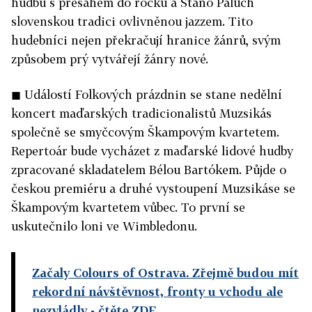
hudbu s přesahem do rocku a Stano Palúch
slovenskou tradici ovlivněnou jazzem. Tito
hudebníci nejen překračují hranice žánrů, svým
způsobem prý vytvářejí žánry nové.
◼ Událostí Folkových prázdnin se stane nedělní
koncert maďarských tradicionalistů Muzsikás
společně se smyčcovým Škampovým kvartetem.
Repertoár bude vycházet z maďarské lidové hudby
zpracované skladatelem Bélou Bartókem. Půjde o
českou premiéru a druhé vystoupení Muzsikáse se
Škampovým kvartetem vůbec. To první se
uskutečnilo loni ve Wimbledonu.
Začaly Colours of Ostrava. Zřejmě budou mít
rekordní návštěvnost, fronty u vchodu ale
nezvládly
- čtěte ZDE