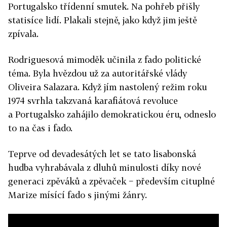
Portugalsko třídenní smutek. Na pohřeb přišly
statisíce lidí. Plakali stejně, jako když jim ještě
zpívala.
Rodriguesová mimoděk učinila z fado politické
téma. Byla hvězdou už za autoritářské vlády
Oliveira Salazara. Když jím nastolený režim roku
1974 svrhla takzvaná karafiátová revoluce
a Portugalsko zahájilo demokratickou éru, odneslo
to na čas i fado.
Teprve od devadesátých let se tato lisabonská
hudba vyhrabávala z dluhů minulosti díky nové
generaci zpěváků a zpěvaček − především cituplné
Marize mísící fado s jinými žánry.