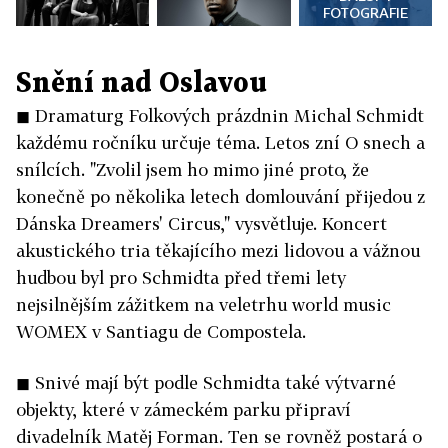
FOTOGRAFIE
Snění nad Oslavou
◼ Dramaturg Folkových prázdnin Michal Schmidt
každému ročníku určuje téma. Letos zní O snech a
snílcích. "Zvolil jsem ho mimo jiné proto, že
konečně po několika letech domlouvání přijedou z
Dánska Dreamers' Circus," vysvětluje. Koncert
akustického tria těkajícího mezi lidovou a vážnou
hudbou byl pro Schmidta před třemi lety
nejsilnějším zážitkem na veletrhu world music
WOMEX v Santiagu de Compostela.
◼ Snivé mají být podle Schmidta také výtvarné
objekty, které v zámeckém parku připraví
divadelník Matěj Forman. Ten se rovněž postará o