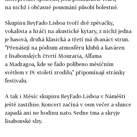
na nichž i občasné pousmání působí bolestně.
Skupinu ReyFado Lisboa tvoří dvě zpěvačky,
vokalista a hráči na akustické kytary, z nichž jedna
je basová, druhá klasická a třetí má dvanáct strun.
"Přenášejí na pódium atmosféru klubů a kaváren
z lisabonských čtvrtí Mouraria, Alfama
a Madragoa, kde se fado políbeno měsíčním
světlem v 19. století zrodilo," připomínají stránky
festivalu.
A tak i Měsíc skupinu ReyFado Lisboa v Náměšti
ještě zastihne. Koncert začíná v osm večer a slunce
zapadá ani ne hodinu nato. Sedne tma a skryje
lisabonské slzy.