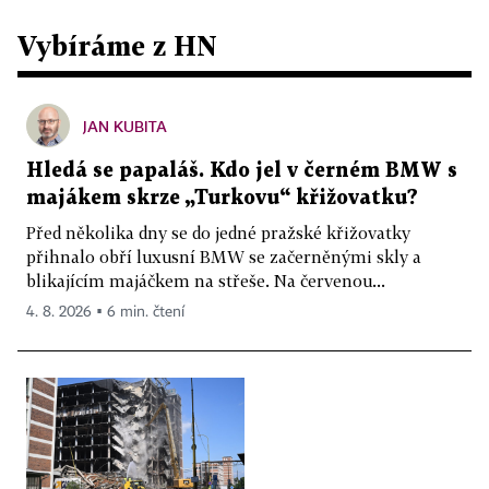
Vybíráme z HN
JAN KUBITA
Hledá se papaláš. Kdo jel v černém BMW s
majákem skrze „Turkovu“ křižovatku?
Před několika dny se do jedné pražské křižovatky
přihnalo obří luxusní BMW se začerněnými skly a
blikajícím majáčkem na střeše. Na červenou...
4. 8. 2026 ▪ 6 min. čtení