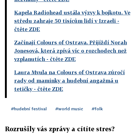
Kapela Radiohead ustála výzvy k bojkotu. Ve
středu zahraje 50 tisícům lidí v Izraeli
-
čtěte ZDE
Začínají Colours of Ostrava. Přijíždí Norah
Jonesová, která zpívá víc o rozchodech než
vzplanutích
- čtěte ZDE
Laura Mvula na Colours of Ostrava zúročí
rady od maminky a hudební angažmá u
tetičky
- čtěte ZDE
#hudební festival
#world music
#folk
Rozrušily vás zprávy a cítíte stres?