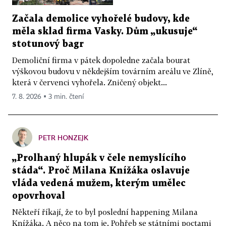
Začala demolice vyhořelé budovy, kde
měla sklad firma Vasky. Dům „ukusuje“
stotunový bagr
Demoliční firma v pátek dopoledne začala bourat
výškovou budovu v někdejším továrním areálu ve Zlíně,
která v červenci vyhořela. Zničený objekt...
7. 8. 2026 ▪ 3 min. čtení
PETR HONZEJK
„Prolhaný hlupák v čele nemyslícího
stáda“. Proč Milana Knížáka oslavuje
vláda vedená mužem, kterým umělec
opovrhoval
Někteří říkají, že to byl poslední happening Milana
Knížáka. A něco na tom je. Pohřeb se státními poctami