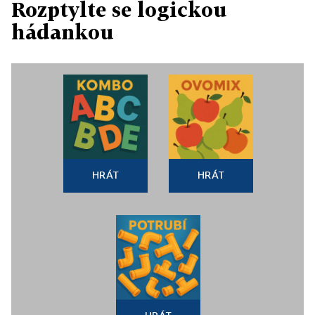
Rozptylte se logickou
hádankou
HRÁT
HRÁT