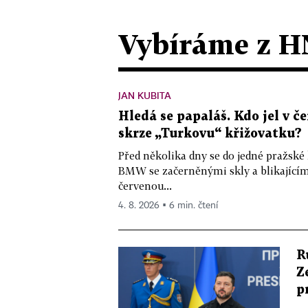
Vybíráme z H
JAN KUBITA
Hledá se papaláš. Kdo jel v
skrze „Turkovu“ křižovatku?
Před několika dny se do jedné pražské
BMW se začerněnými skly a blikající
červenou...
4. 8. 2026 ▪ 6 min. čtení
R
Z
p