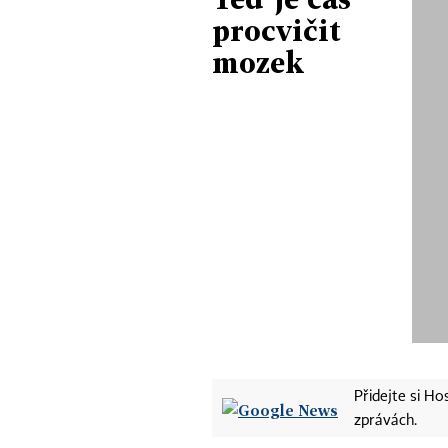
procvičit
mozek
Přidejte si H
zprávách.