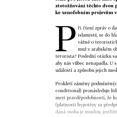
ztotožňování těchto dvou
ke xenofobním projevům vš
P
ři čtení zpráv o d
islamisté, se do h
vážně o teroristi
muž v arabském obl
terorista? Poslední otázku s
aby nás vůbec nenapadla. U s
událostí a způsobu jejich me
Prokletí záměny podmíněných
conditional) pronásleduje li
mezi pravděpodobností, že kon
(platnosti hypotézy za předp
daná osoba je muslim, jestliž