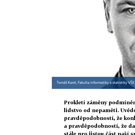
Tomáš Karel, Fakulta informatiky a statistiky VŠ
Prokletí záměny podmíně
lidstvo od nepaměti. Uvěd
pravděpodobností, že konkr
a pravděpodobností, že daná
stále pro jistou část naší