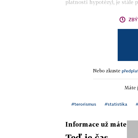
platnosti hypotézy), je stále 
ZBÝ
Nebo zkuste
předpla
Máte j
#terorismus
#statistika
Informace už máte
Teď je čas