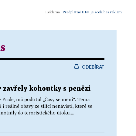
|
Předplatné HN+ je zcela bez reklam.
s
ODEBÍRAT
 zavřely kohoutky s penězi
e Pride, má podtitul „Časy se mění“. Téma
 reálné obavy ze sílící nenávisti, které se
otnily do teroristického útoku....