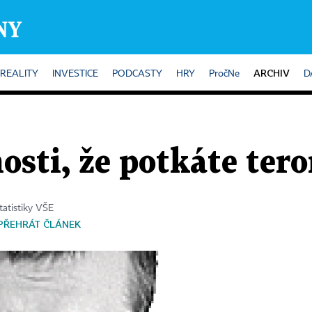
ARCHIV
REALITY
INVESTICE
PODCASTY
HRY
PročNe
D
osti, že potkáte tero
tatistiky VŠE
PŘEHRÁT ČLÁNEK