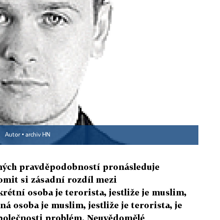
E
Autor ▪
archiv HN
ných pravděpodobností pronásleduje
omit si zásadní rozdíl mezi
étní osoba je terorista, jestliže je muslim,
 osoba je muslim, jestliže je terorista, je
 společnosti problém. Neuvědomělé