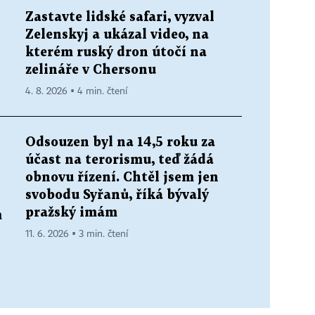
Zastavte lidské safari, vyzval
Zelenskyj a ukázal video, na
kterém ruský dron útočí na
zelináře v Chersonu
4. 8. 2026 ▪ 4 min. čtení
Odsouzen byl na 14,5 roku za
účast na terorismu, teď žádá
obnovu řízení. Chtěl jsem jen
svobodu Syřanů, říká bývalý
pražský imám
m
11. 6. 2026 ▪ 3 min. čtení