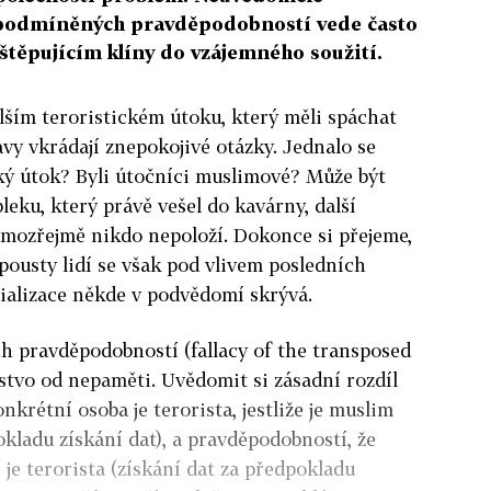
 podmíněných pravděpodobností vede často
těpujícím klíny do vzájemného soužití.
alším teroristickém útoku, který měli spáchat
lavy vkrádají znepokojivé otázky. Jednalo se
cký útok? Byli útočníci muslimové? Může být
eku, který právě vešel do kavárny, další
amozřejmě nikdo nepoloží. Dokonce si přejeme,
pousty lidí se však pod vlivem posledních
dializace někde v podvědomí skrývá.
 pravděpodobností (fallacy of the transposed
dstvo od nepaměti. Uvědomit si zásadní rozdíl
krétní osoba je terorista, jestliže je muslim
okladu získání dat), a pravděpodobností, že
e je terorista (získání dat za předpokladu