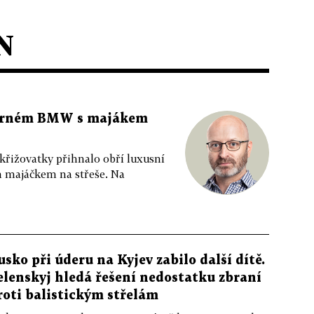
N
 černém BMW s majákem
 křižovatky přihnalo obří luxusní
m majáčkem na střeše. Na
usko při úderu na Kyjev zabilo další dítě.
elenskyj hledá řešení nedostatku zbraní
roti balistickým střelám