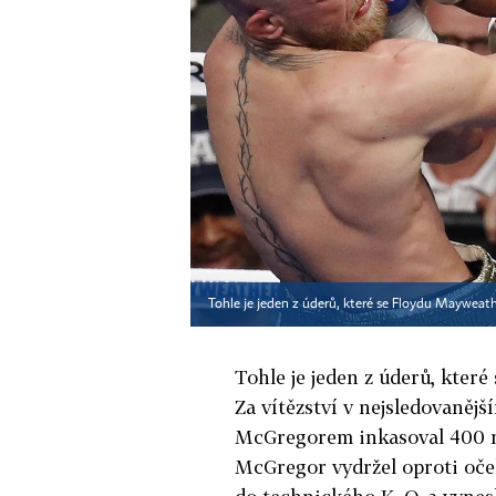
Tohle je jeden z úderů, které se Floydu Mayweath
Tohle je jeden z úderů, kter
Za vítězství v nejsledovaněj
McGregorem inkasoval 400 mi
McGregor vydržel oproti oček