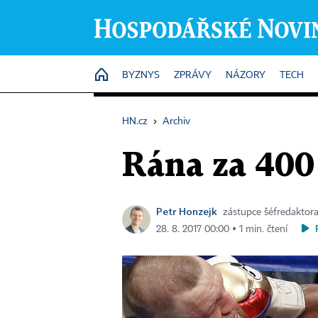
HOME
BYZNYS
ZPRÁVY
NÁZORY
TECH
HN.cz
›
Archiv
Rána za 400
Petr Honzejk
zástupce šéfredaktor
28. 8. 2017 00:00 ▪ 1 min. čtení