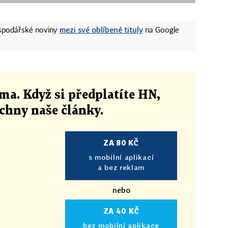
mezi své oblíbené tituly
ospodářské noviny
na Google
ma. Když si předplatíte HN,
echny naše články
.
ZA 80 KČ
s mobilní aplikací
a bez reklam
nebo
ZA 40 KČ
bez mobilní aplikace