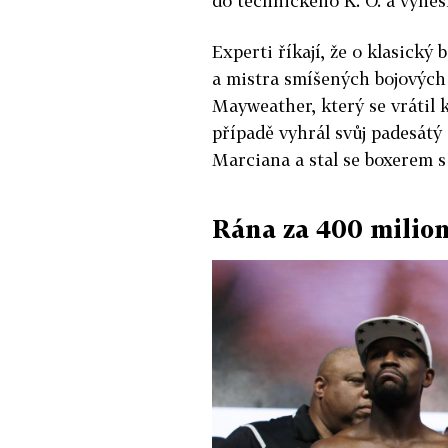
do technického K. O. a vynes
Experti říkají, že o klasický
a mistra smíšených bojových 
Mayweather, který se vrátil 
případě vyhrál svůj padesát
Marciana a stal se boxerem s 
Rána za 400 milio