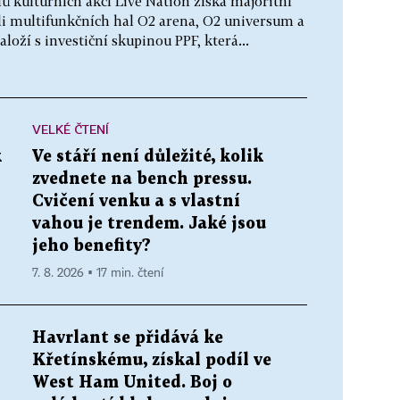
lů kulturních akcí Live Nation získá majoritní
li multifunkčních hal O2 arena, O2 universum a
oží s investiční skupinou PPF, která...
VELKÉ ČTENÍ
k
Ve stáří není důležité, kolik
zvednete na bench pressu.
Cvičení venku a s vlastní
vahou je trendem. Jaké jsou
jeho benefity?
7. 8. 2026 ▪ 17 min. čtení
Havrlant se přidává ke
Křetínskému, získal podíl ve
West Ham United. Boj o