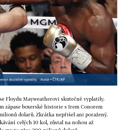
erovi skutečně vyplatily.
Autor ▪
ČTK/AP
é se Floydu Mayweatherovi skutečně vyplatily.
ším zápase boxerské historie s Irem Conorem
lionů dolarů. Zkrátka nepřišel ani poražený.
ávání celých 10 kol, zůstal na nohou až