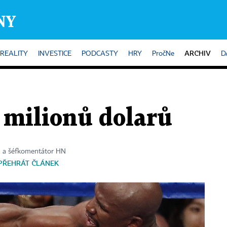
ARCHIV
REALITY
INVESTICE
PODCASTY
HRY
PročNe
D
 milionů dolarů
a a šéfkomentátor HN
PŘEHRÁT ČLÁNEK