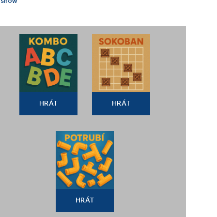
#show
HRÁT
HRÁT
HRÁT