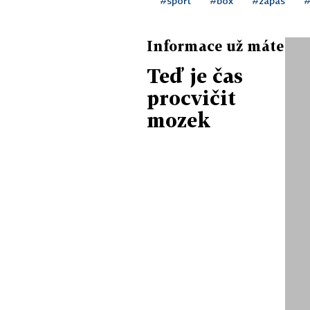
#sport
#box
#zápas
Informace už máte
Teď je čas
procvičit
mozek