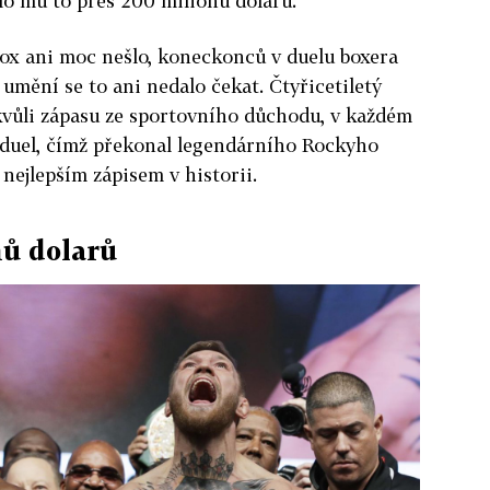
lo mu to přes 200 milionů dolarů.
 box ani moc nešlo, koneckonců v duelu boxera
umění se to ani nedalo čekat. Čtyřicetiletý
kvůli zápasu ze sportovního důchodu, v každém
ý duel, čímž překonal legendárního Rockyho
nejlepším zápisem v historii.
nů dolarů