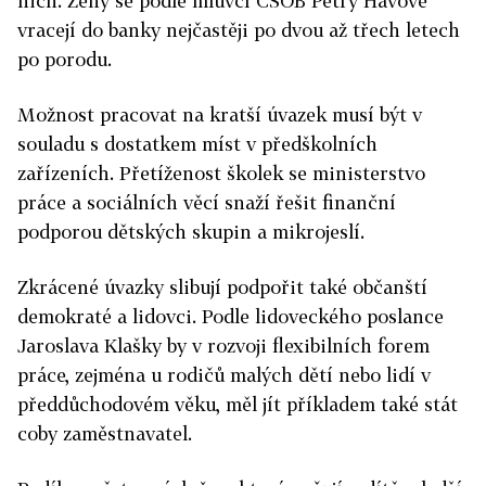
nich. Ženy se podle mluvčí ČSOB Petry Hávové
vracejí do banky nejčastěji po dvou až třech letech
po porodu.
Možnost pracovat na kratší úvazek musí být v
souladu s dostatkem míst v předškolních
zařízeních. Přetíženost školek se ministerstvo
práce a sociálních věcí snaží řešit finanční
podporou dětských skupin a mikrojeslí.
Zkrácené úvazky slibují podpořit také občanští
demokraté a lidovci. Podle lidoveckého poslance
Jaroslava Klašky by v rozvoji flexibilních forem
práce, zejména u rodičů malých dětí nebo lidí v
předdůchodovém věku, měl jít příkladem také stát
coby zaměstnavatel.