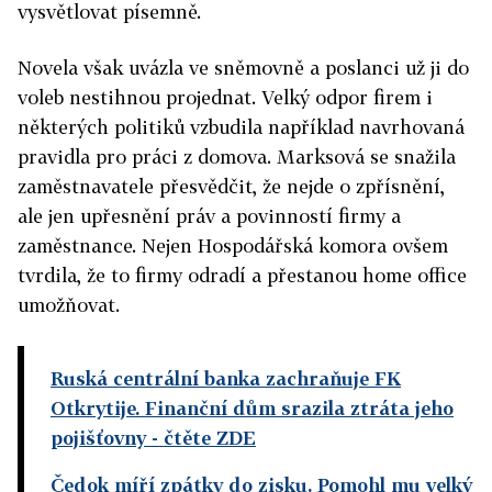
vysvětlovat písemně.
Novela však uvázla ve sněmovně a poslanci už ji do
voleb nestihnou projednat. Velký odpor firem i
některých politiků vzbudila například navrhovaná
pravidla pro práci z domova. Marksová se snažila
zaměstnavatele přesvědčit, že nejde o zpřísnění,
ale jen upřesnění práv a povinností firmy a
zaměstnance. Nejen Hospodářská komora ovšem
tvrdila, že to firmy odradí a přestanou home office
umožňovat.
Ruská centrální banka zachraňuje FK
Otkrytije. Finanční dům srazila ztráta jeho
pojišťovny
- čtěte ZDE
Čedok míří zpátky do zisku. Pomohl mu velký