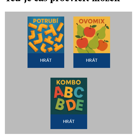
HRÁT
HRÁT
HRÁT