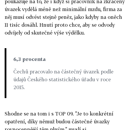
poukazuje na to, že i když si pracovník na zkrácený
úvazek vydělá méně než minimální mzdu, firma za
něj musí odvést stejně peněz, jako kdyby na oněch
11 tisíc dosáhl. Hnutí proto chce, aby se odvody
odvíjely od skutečné výše výdělku.
6,3 procenta
Čechů pracovalo na částečný úvazek podle
údajů Českého statistického úřadu v roce
2015.
Shodne se na tom i s TOP 09. "Je to konkrétní
opatření, díky němuž budou částečné úvazky
rovnocennější těm plným," myslí si