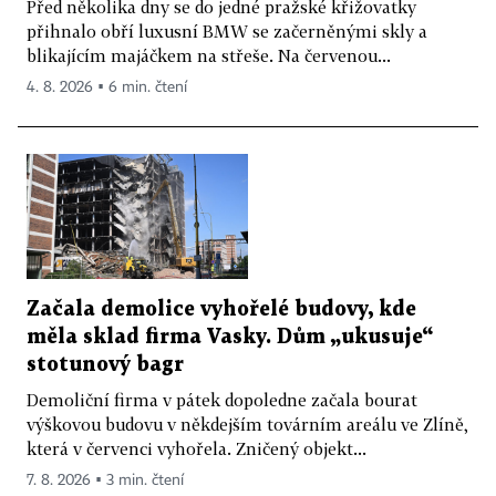
Před několika dny se do jedné pražské křižovatky
přihnalo obří luxusní BMW se začerněnými skly a
blikajícím majáčkem na střeše. Na červenou...
4. 8. 2026 ▪ 6 min. čtení
Začala demolice vyhořelé budovy, kde
měla sklad firma Vasky. Dům „ukusuje“
stotunový bagr
Demoliční firma v pátek dopoledne začala bourat
výškovou budovu v někdejším továrním areálu ve Zlíně,
která v červenci vyhořela. Zničený objekt...
7. 8. 2026 ▪ 3 min. čtení