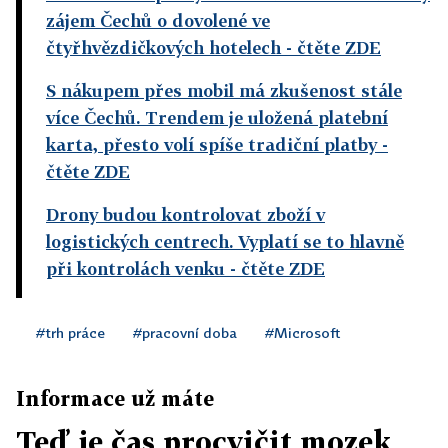
zájem Čechů o dovolené ve
čtyřhvězdičkových hotelech
- čtěte ZDE
S nákupem přes mobil má zkušenost stále
více Čechů. Trendem je uložená platební
karta, přesto volí spíše tradiční platby
-
čtěte ZDE
Drony budou kontrolovat zboží v
logistických centrech. Vyplatí se to hlavně
při kontrolách venku
- čtěte ZDE
#trh práce
#pracovní doba
#Microsoft
Informace už máte
Teď je čas procvičit mozek