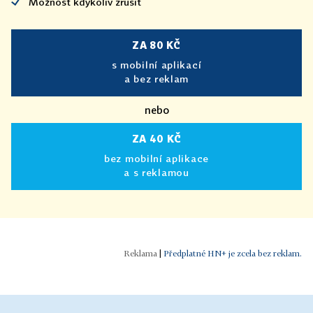
Možnost kdykoliv zrušit
ZA 80 KČ
s mobilní aplikací
a bez reklam
nebo
ZA 40 KČ
bez mobilní aplikace
a s reklamou
|
Předplatné HN+ je zcela bez reklam.