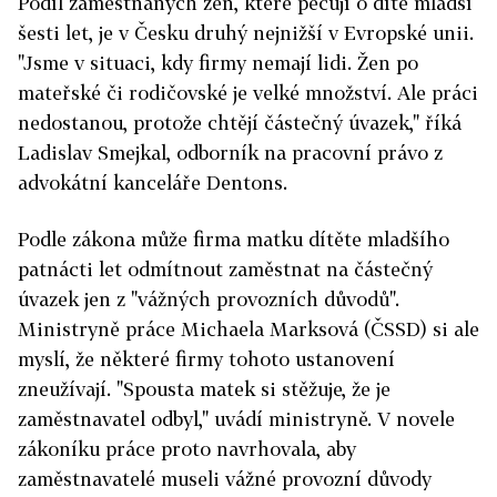
Podíl zaměstnaných žen, které pečují o dítě mladší
šesti let, je v Česku druhý nejnižší v Evropské unii.
"Jsme v situaci, kdy firmy nemají lidi. Žen po
mateřské či rodičovské je velké množství. Ale práci
nedostanou, protože chtějí částečný úvazek," říká
Ladislav Smejkal, odborník na pracovní právo z
advokátní kanceláře Dentons.
Podle zákona může firma matku dítěte mladšího
patnácti let odmítnout zaměstnat na částečný
úvazek jen z "vážných provozních důvodů".
Ministryně práce Michaela Marksová (ČSSD) si ale
myslí, že některé firmy tohoto ustanovení
zneužívají. "Spousta matek si stěžuje, že je
zaměstnavatel odbyl," uvádí ministryně. V novele
zákoníku práce proto navrhovala, aby
zaměstnavatelé museli vážné provozní důvody