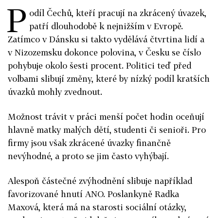
P
odíl Čechů, kteří pracují na zkrácený úvazek,
patří dlouhodobě k nejnižším v Evropě.
Zatímco v Dánsku si takto vydělává čtvrtina lidí a
v Nizozemsku dokonce polovina, v Česku se číslo
pohybuje okolo šesti procent. Politici teď před
volbami slibují změny, které by nízký podíl kratších
úvazků mohly zvednout.
Možnost trávit v práci menší počet hodin oceňují
hlavně matky malých dětí, studenti či senioři. Pro
firmy jsou však zkrácené úvazky finančně
nevýhodné, a proto se jim často vyhýbají.
Alespoň částečné zvýhodnění slibuje například
favorizované hnutí ANO. Poslankyně Radka
Maxová, která má na starosti sociální otázky,