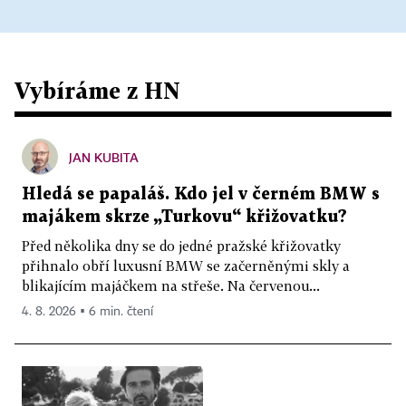
Vybíráme z HN
JAN KUBITA
Hledá se papaláš. Kdo jel v černém BMW s
majákem skrze „Turkovu“ křižovatku?
Před několika dny se do jedné pražské křižovatky
přihnalo obří luxusní BMW se začerněnými skly a
blikajícím majáčkem na střeše. Na červenou...
4. 8. 2026 ▪ 6 min. čtení