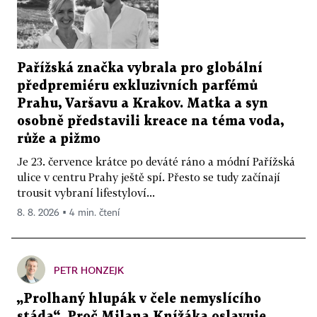
Pařížská značka vybrala pro globální
předpremiéru exkluzivních parfémů
Prahu, Varšavu a Krakov. Matka a syn
osobně představili kreace na téma voda,
růže a pižmo
Je 23. července krátce po deváté ráno a módní Pařížská
ulice v centru Prahy ještě spí. Přesto se tudy začínají
trousit vybraní lifestyloví...
8. 8. 2026 ▪ 4 min. čtení
PETR HONZEJK
„Prolhaný hlupák v čele nemyslícího
stáda“. Proč Milana Knížáka oslavuje