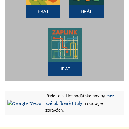
HRÁT
HRÁT
HRÁT
mezi
Přidejte si Hospodářské noviny
své oblíbené tituly
na Google
zprávách.