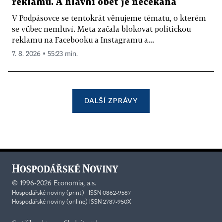
reklamu. A hlavní oběť je nečekaná
V Podpásovce se tentokrát věnujeme tématu, o kterém
se vůbec nemluví. Meta začala blokovat politickou
reklamu na Facebooku a Instagramu a...
7. 8. 2026 ▪ 55:23 min.
DALŠÍ ZPRÁVY
©
1996-2026
Economia, a.s.
Hospodářské noviny (print) ISSN 0862-9587
Hospodářské noviny (online) ISSN 2787-950X