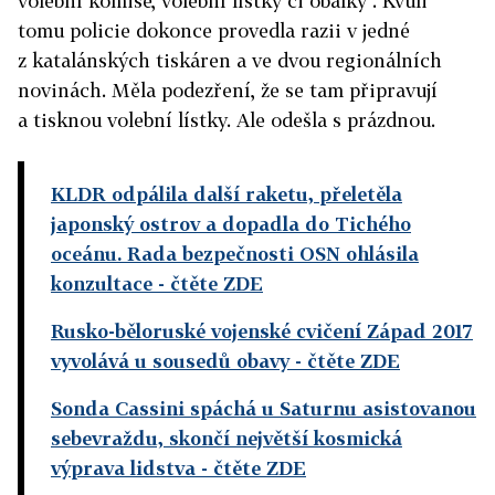
volební komise, volební lístky či obálky". Kvůli
tomu policie dokonce provedla razii v jedné
z katalánských tiskáren a ve dvou regionálních
novinách. Měla podezření, že se tam připravují
a tisknou volební lístky. Ale odešla s prázdnou.
KLDR odpálila další raketu, přeletěla
japonský ostrov a dopadla do Tichého
oceánu. Rada bezpečnosti OSN ohlásila
konzultace
- čtěte ZDE
Rusko-běloruské vojenské cvičení Západ 2017
vyvolává u sousedů obavy
- čtěte ZDE
Sonda Cassini spáchá u Saturnu asistovanou
sebevraždu, skončí největší kosmická
výprava lidstva
- čtěte ZDE