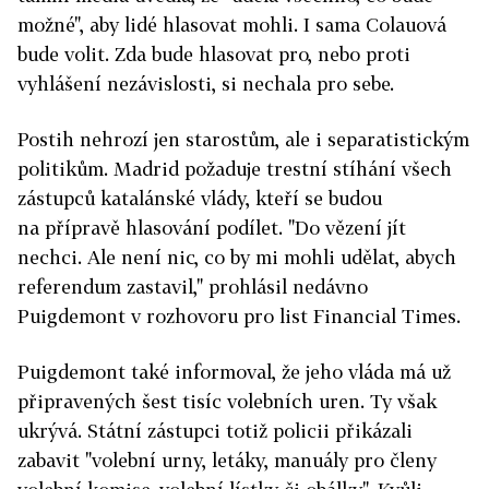
možné", aby lidé hlasovat mohli. I sama Colauová
bude volit. Zda bude hlasovat pro, nebo proti
vyhlášení nezávislosti, si nechala pro sebe.
Postih nehrozí jen starostům, ale i separatistickým
politikům. Madrid požaduje trestní stíhání všech
zástupců katalánské vlády, kteří se budou
na přípravě hlasování podílet. "Do vězení jít
nechci. Ale není nic, co by mi mohli udělat, abych
referendum zastavil," prohlásil nedávno
Puigdemont v rozhovoru pro list Financial Times.
Puigdemont také informoval, že jeho vláda má už
připravených šest tisíc volebních uren. Ty však
ukrývá. Státní zástupci totiž policii přikázali
zabavit "volební urny, letáky, manuály pro členy