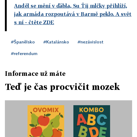
Anděl se mění v ďábla, Su Ťij mlčky přihlíží,
jak armáda rozpoutává v Barmě peklo. A svět
s ní
- čtěte ZDE
#Španělsko
#Katalánsko
#nezávislost
#referendum
Informace už máte
Teď je čas procvičit mozek