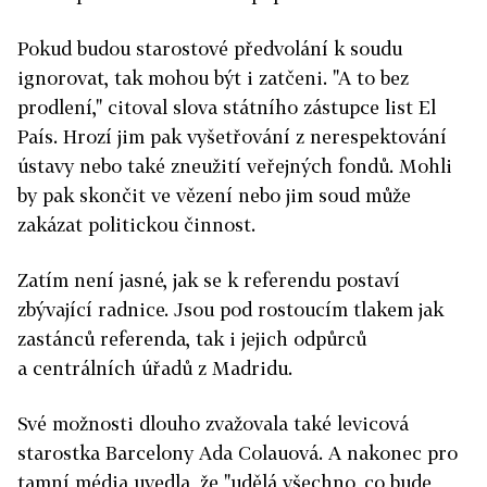
Pokud budou starostové předvolání k soudu
ignorovat, tak mohou být i zatčeni. "A to bez
prodlení," citoval slova státního zástupce list El
País. Hrozí jim pak vyšetřování z nerespektování
ústavy nebo také zneužití veřejných fondů. Mohli
by pak skončit ve vězení nebo jim soud může
zakázat politickou činnost.
Zatím není jasné, jak se k referendu postaví
zbývající radnice. Jsou pod rostoucím tlakem jak
zastánců referenda, tak i jejich odpůrců
a centrálních úřadů z Madridu.
Své možnosti dlouho zvažovala také levicová
starostka Barcelony Ada Colauová. A nakonec pro
tamní média uvedla, že "udělá všechno, co bude