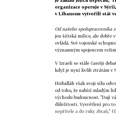
je základ jejich úspěchu," 
organizace operuje v Sýrii,
v Libanonu vytvořili stát ve
Od našeho spolupracovníka 
jen šiítská milice, ale dobře
ovládá. Své vojenské schopnos
významným spojencem režimu
V Izraeli se stále častěji deb
když je nyní kvůli ztrátám v 
Hizballáh však svoji sílu odv
od toho, že nabízí mladým li
východu budoucnost. "Dají vám
důležitosti. Vysvětlení pro t
nepřítele a do ruky zbraň," ř