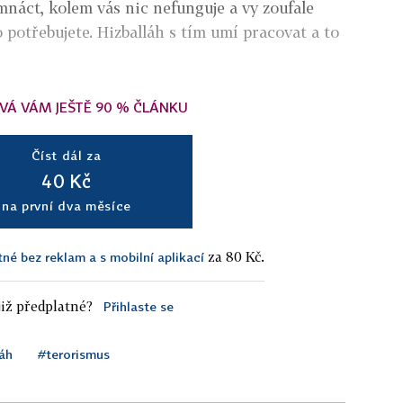
mnáct, kolem vás nic nefunguje a vy zoufale
co potřebujete. Hizballáh s tím umí pracovat a to
VÁ VÁM JEŠTĚ 90 % ČLÁNKU
Číst dál za
40 Kč
na první dva měsíce
za 80 Kč.
tné bez reklam a s mobilní aplikací
iž předplatné?
Přihlaste se
áh
#terorismus