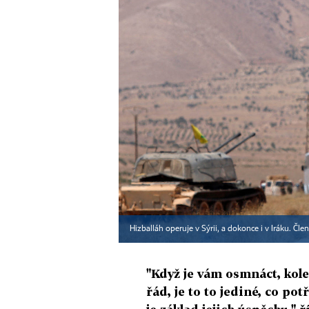
Hizballáh operuje v Sýrii, a dokonce i v Iráku. Čle
"Když je vám osmnáct, kole
řád, je to to jediné, co po