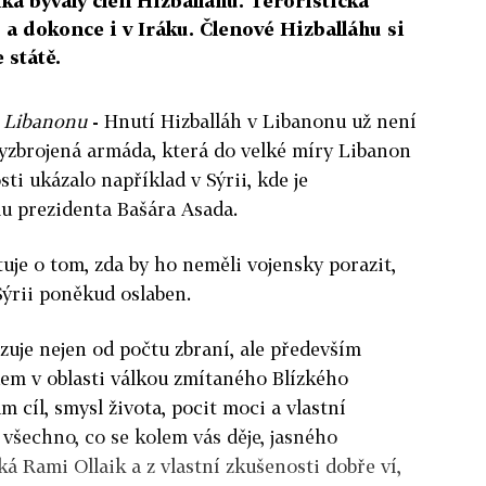
říká bývalý člen Hizballáhu. Teroristická
 a dokonce i v Iráku. Členové Hizballáhu si
 státě.
z Libanonu
-
Hnutí Hizballáh v Libanonu už není
 vyzbrojená armáda, která do velké míry ­Libanon
ti ukázalo například v Sýrii, kde je
 prezidenta Bašára Asada.
atuje o tom, zda by ho neměli vojensky porazit,
Sýrii poněkud oslaben.
ozuje nejen od počtu zbraní, ale především
dem v oblasti válkou zmítaného Blízkého
 cíl, smysl života, pocit moci a vlastní
o všechno, co se kolem vás děje, jasného
íká Rami Ollaik a z vlastní zkušenosti dobře ví,