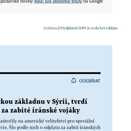
mezi své oblíbené tituly
ospodářské noviny
na Google
|
Předplatné HN+ je zcela bez reklam.
ODEBÍRAT
kou základnu v Sýrii, tvrdí
 za zabité íránské vojáky
aútočily na americké velitelství pro speciální
rie. Šlo podle nich o odplatu za zabití íránských