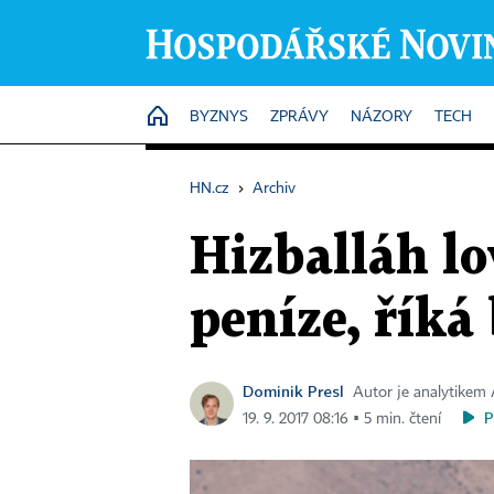
HOME
BYZNYS
ZPRÁVY
NÁZORY
TECH
HN.cz
›
Archiv
Hizballáh lo
peníze, říká
Dominik Presl
Autor je analytikem
P
19. 9. 2017 08:16 ▪ 5 min. čtení