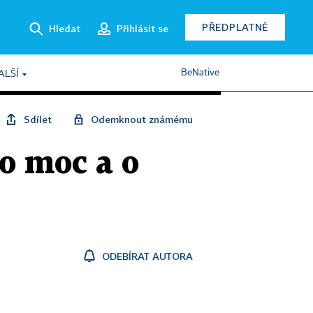
PŘEDPLATNÉ
Hledat
Přihlásit se
BeNative
ALŠÍ
Sdílet
Odemknout známému
 o moc a o
ODEBÍRAT AUTORA