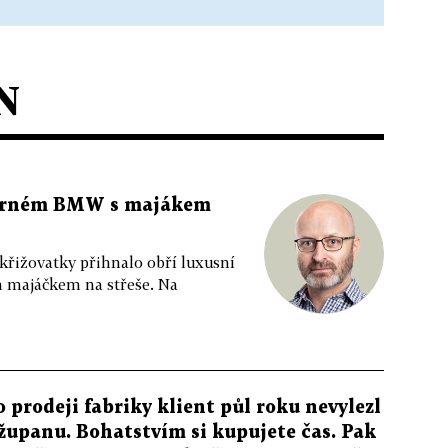
N
 černém BMW s majákem
 křižovatky přihnalo obří luxusní
m majáčkem na střeše. Na
o prodeji fabriky klient půl roku nevylezl
 županu. Bohatstvím si kupujete čas. Pak