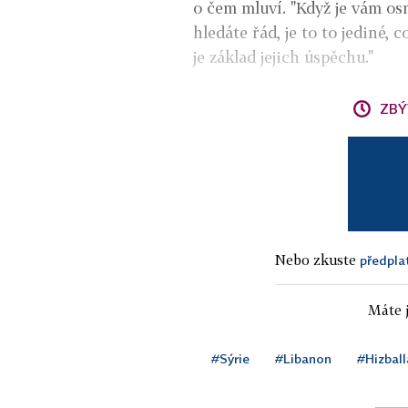
o čem mluví. "Když je vám os
hledáte řád, je to to jediné, 
je základ jejich úspěchu."
ZBÝ
Nebo zkuste
předpla
Máte j
#Sýrie
#Libanon
#Hizball