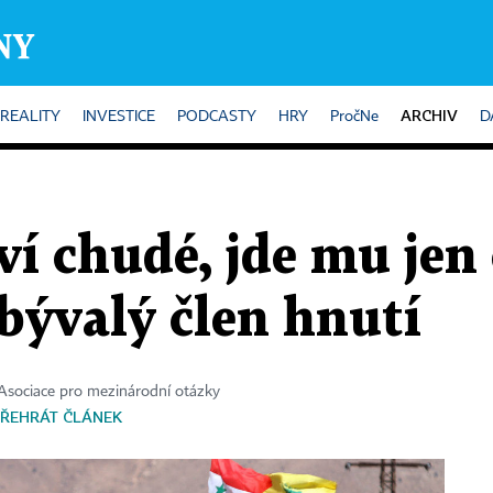
ARCHIV
REALITY
INVESTICE
PODCASTY
HRY
PročNe
D
ví chudé, jde mu jen
 bývalý člen hnutí
 Asociace pro mezinárodní otázky
ŘEHRÁT ČLÁNEK