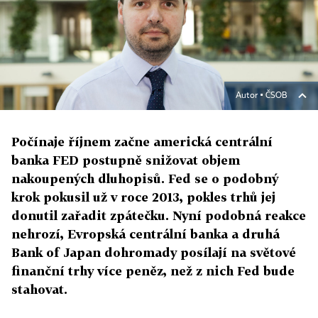
Autor ▪
ČSOB
Počínaje říjnem začne americká centrální
banka FED postupně snižovat objem
nakoupených dluhopisů. Fed se o podobný
krok pokusil už v roce 2013, pokles trhů jej
donutil zařadit zpátečku. Nyní podobná reakce
nehrozí, Evropská centrální banka a druhá
Bank of Japan dohromady posílají na světové
finanční trhy více peněz, než z nich Fed bude
stahovat.