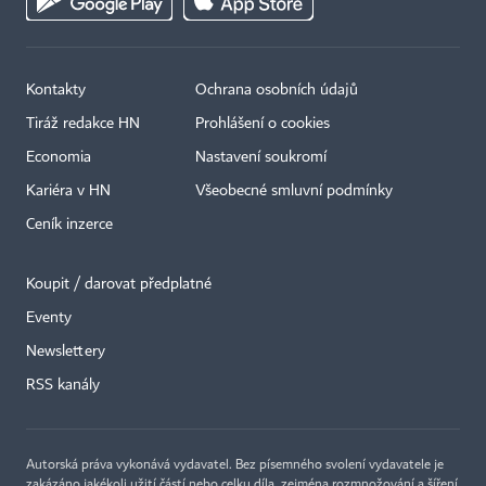
Kontakty
Ochrana osobních údajů
Tiráž redakce HN
Prohlášení o cookies
Economia
Nastavení soukromí
Kariéra v HN
Všeobecné smluvní podmínky
Ceník inzerce
Koupit / darovat předplatné
Eventy
Newslettery
×
RSS kanály
Autorská práva vykonává vydavatel. Bez písemného svolení vydavatele je
zakázáno jakékoli užití částí nebo celku díla, zejména rozmnožování a šíření