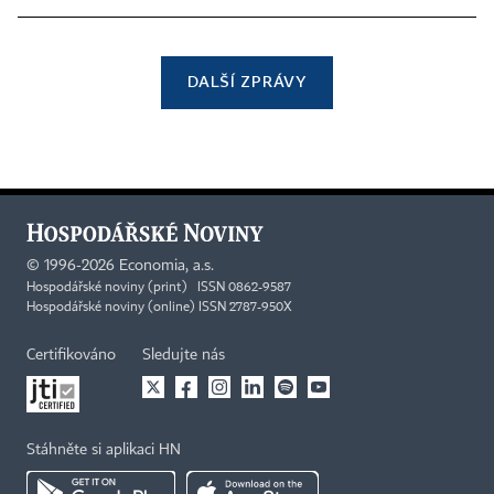
DALŠÍ ZPRÁVY
©
1996-2026
Economia, a.s.
Hospodářské noviny (print) ISSN 0862-9587
Hospodářské noviny (online) ISSN 2787-950X
Certifikováno
Sledujte nás
Stáhněte si aplikaci HN