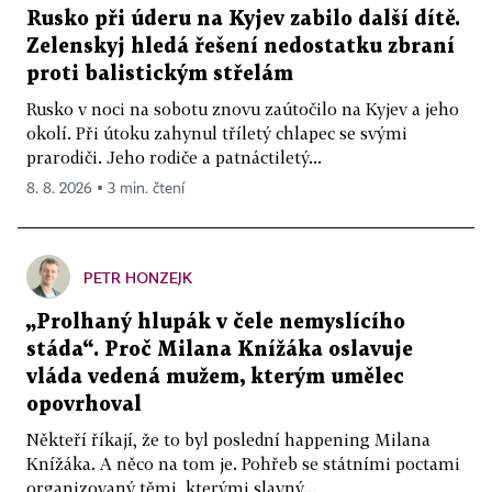
Rusko při úderu na Kyjev zabilo další dítě.
Zelenskyj hledá řešení nedostatku zbraní
proti balistickým střelám
Rusko v noci na sobotu znovu zaútočilo na Kyjev a jeho
okolí. Při útoku zahynul tříletý chlapec se svými
prarodiči. Jeho rodiče a patnáctiletý...
8. 8. 2026 ▪ 3 min. čtení
PETR HONZEJK
„Prolhaný hlupák v čele nemyslícího
stáda“. Proč Milana Knížáka oslavuje
vláda vedená mužem, kterým umělec
opovrhoval
Někteří říkají, že to byl poslední happening Milana
Knížáka. A něco na tom je. Pohřeb se státními poctami
organizovaný těmi, kterými slavný...