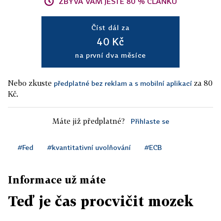
ZBÝVÁ VÁM JEŠTĚ 80 % ČLÁNKU
Číst dál za
40 Kč
na první dva měsíce
Nebo zkuste
za 80
předplatné bez reklam a s mobilní aplikací
Kč.
Máte již předplatné?
Přihlaste se
#Fed
#kvantitativní uvolňování
#ECB
Informace už máte
Teď je čas procvičit mozek