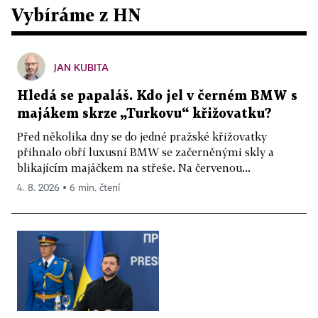
Vybíráme z HN
JAN KUBITA
Hledá se papaláš. Kdo jel v černém BMW s
majákem skrze „Turkovu“ křižovatku?
Před několika dny se do jedné pražské křižovatky
přihnalo obří luxusní BMW se začerněnými skly a
blikajícím majáčkem na střeše. Na červenou...
4. 8. 2026 ▪ 6 min. čtení