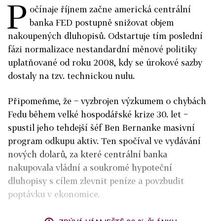
P
očínaje říjnem začne americká centrální
banka FED postupně snižovat objem
nakoupených dluhopisů. Odstartuje tím poslední
fázi normalizace nestandardní měnové politiky
uplatňované od roku 2008, kdy se úrokové sazby
dostaly na tzv. technickou nulu.
Připomeňme, že − vyzbrojen výzkumem o chybách
Fedu během velké hospodářské krize 30. let −
spustil jeho tehdejší šéf Ben Bernanke masivní
program odkupu aktiv. Ten spočíval ve vydávání
nových dolarů, za které centrální banka
nakupovala vládní a soukromé hypoteční
dluhopisy s cílem zlevnit peníze a povzbudit
poptávku v ekonomice.