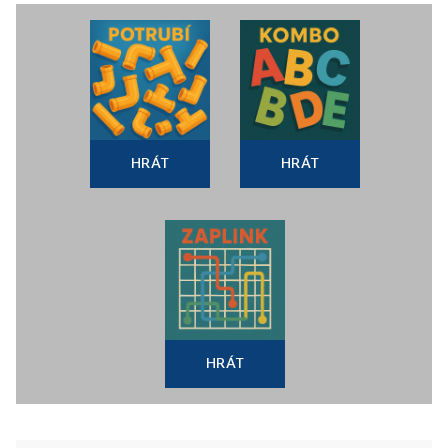
HRÁT
HRÁT
HRÁT