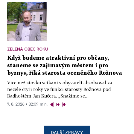
ZELENÁ OBEC ROKU
Když budeme atraktivní pro občany,
staneme se zajímavým městem i pro
byznys, říká starosta oceněného Rožnova
Více než stovku setkání s obyvateli absolvoval za
necelé čtyři roky ve funkci starosty Rožnova pod
Radhoštěm Jan Kučera. „Snažíme se...
7. 8. 2026 ▪ 32:09 min.
DALŠÍ ZPRÁVY