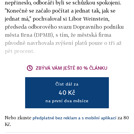
nepřineslo, odboráři byli se schůzkou spokojeni.
"Konečně se začalo počítat a jednat tak, jak se
jednat má," pochvaloval si Libor Weinstein,
předseda odborového svazu Dopravního podniku
města Brna (DPMB), s tím, že městská firma
původně navrhovala zvýšení platů pouze o tři až
pět procent.
ZBÝVÁ VÁM JEŠTĚ 80 % ČLÁNKU
Číst dál za
40 Kč
na první dva měsíce
Nebo zkuste
za 80
předplatné bez reklam a s mobilní aplikací
Kč.