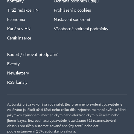
Kontakty
Ochrana osobních údajů
Tiráž redakce HN
Prohlášení o cookies
Economia
Nastavení soukromí
Kariéra v HN
Všeobecné smluvní podmínky
Ceník inzerce
Koupit / darovat předplatné
Eventy
Newslettery
×
RSS kanály
Autorská práva vykonává vydavatel. Bez písemného svolení vydavatele je
zakázáno jakékoli užití částí nebo celku díla, zejména rozmnožování a šíření
jakýmkoli způsobem, mechanickým nebo elektronickým, v českém nebo
jiném jazyce. Bez souhlasu vydavatele je zakázáno též rozmnožování
obsahu pro účely automatizované analýzy textů nebo dat
podle ustanovení § 39c autorského zákona.