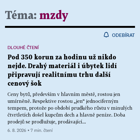
Téma:
mzdy
ODEBÍRAT
DLOUHÉ ČTENÍ
Pod 350 korun za hodinu už nikdo
nejde. Drahý materiál i úbytek lidí
připravují realitnímu trhu další
cenový šok
Ceny bytů, především v hlavním městě, rostou jen
umírněně. Respektive rostou „jen“ jednociferným
tempem, protože po období prudkého růstu v minulých
čtvrtletích došel kupcům dech a hlavně peníze. Doba
prodejů se prodlužuje, prodávající...
6. 8. 2026 ▪ 7 min. čtení