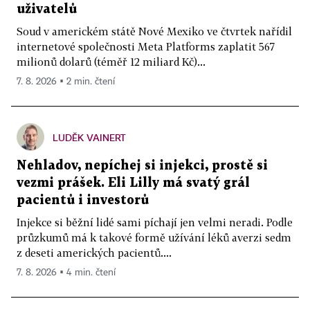
uživatelů
Soud v americkém státě Nové Mexiko ve čtvrtek nařídil
internetové společnosti Meta Platforms zaplatit 567
milionů dolarů (téměř 12 miliard Kč)...
7. 8. 2026 ▪ 2 min. čtení
LUDĚK VAINERT
Nehladov, nepíchej si injekci, prostě si
vezmi prášek. Eli Lilly má svatý grál
pacientů i investorů
Injekce si běžní lidé sami píchají jen velmi neradi. Podle
průzkumů má k takové formě užívání léků averzi sedm
z deseti amerických pacientů....
7. 8. 2026 ▪ 4 min. čtení