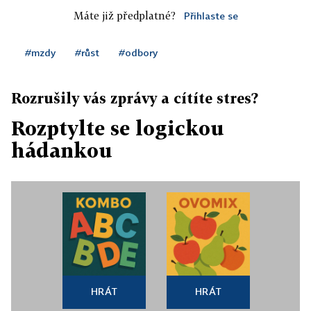
Máte již předplatné?
Přihlaste se
#mzdy
#růst
#odbory
Rozrušily vás zprávy a cítíte stres?
Rozptylte se logickou
hádankou
HRÁT
HRÁT