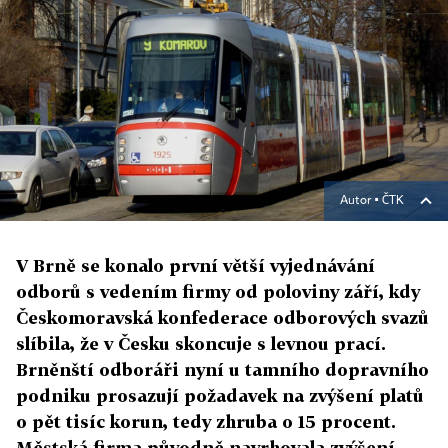
Autor ▪
ČTK
V Brně se konalo první větší vyjednávání
odborů s vedením firmy od poloviny září, kdy
Českomoravská konfederace odborových svazů
slíbila, že v Česku skoncuje s levnou prací.
Brněnští odboráři nyní u tamního dopravního
podniku prosazují požadavek na zvýšení platů
o pět tisíc korun, tedy zhruba o 15 procent.
Městská firma původně navrhovala zvýšení