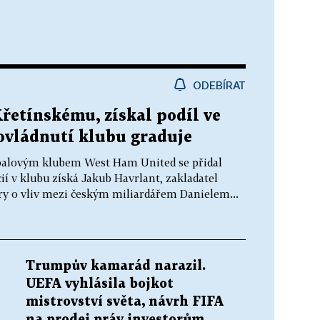
ODEBÍRAT
řetínskému, získal podíl ve
ovládnutí klubu graduje
tbalovým klubem West Ham United se přidal
cií v klubu získá Jakub Havrlant, zakladatel
hry o vliv mezi českým miliardářem Danielem...
Trumpův kamarád narazil.
UEFA vyhlásila bojkot
mistrovství světa, návrh FIFA
na prodej práv investorům