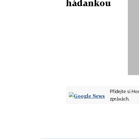
hádankou
Přidejte si H
zprávách.