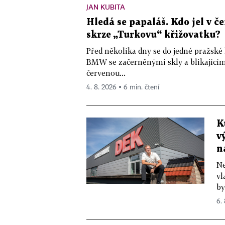
JAN KUBITA
Hledá se papaláš. Kdo jel v
skrze „Turkovu“ křižovatku?
Před několika dny se do jedné pražské
BMW se začerněnými skly a blikající
červenou...
4. 8. 2026 ▪ 6 min. čtení
K
v
n
Ne
vl
by
6.