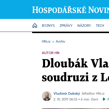
HOME
BYZNYS
ZPRÁVY
NÁZORY
TECH
HN.cz
›
Archiv
AUTOR HN
Dloubák Vla
soudruzi z 
Vladimír Dubský
šéfeditor HN.cz
2. 10. 2017 06:55 ▪ 6 min. čtení