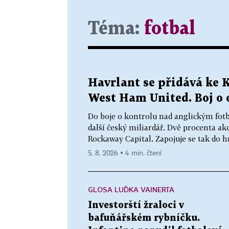
Téma:
fotbal
Havrlant se přidává ke K
West Ham United. Boj o 
Do boje o kontrolu nad anglickým fo
další český miliardář. Dvě procenta ak
Rockaway Capital. Zapojuje se tak do 
5. 8. 2026 ▪ 4 min. čtení
GLOSA LUĎKA VAINERTA
Investorští žraloci v
bafuňářském rybníčku.