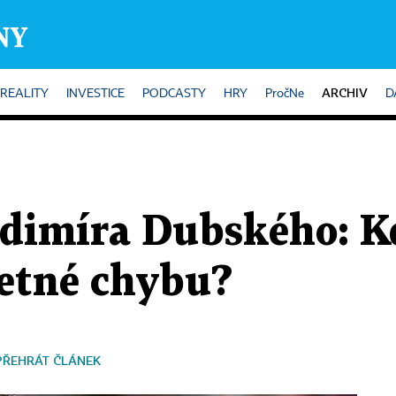
ARCHIV
REALITY
INVESTICE
PODCASTY
HRY
PročNe
D
dimíra Dubského: Kd
Letné chybu?
PŘEHRÁT ČLÁNEK