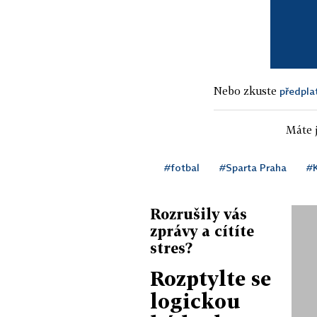
Nebo zkuste
předpla
Máte j
#fotbal
#Sparta Praha
#K
Rozrušily vás
zprávy a cítíte
stres?
Rozptylte se
logickou