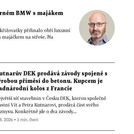
 černém BMW s majákem
 křižovatky přihnalo obří luxusní
m majáčkem na střeše. Na
utnarův DEK prodává závody spojené s
ýrobou příměsí do betonu. Kupcem je
adnárodní kolos z Francie
jvětší síť stavebnin v Česku DEK, kterou společně
astní Vít a Petra Kutnarovi, prodává část svého
znysu. Konkrétně jde o dva závody...
 8. 2026 ▪ 3 min. čtení