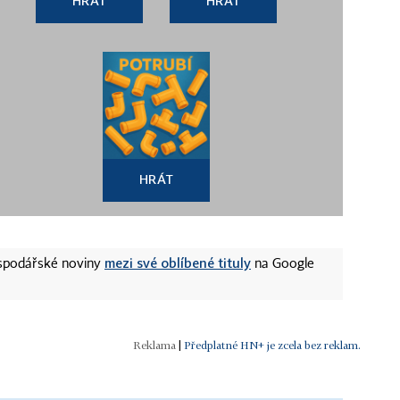
HRÁT
HRÁT
HRÁT
mezi své oblíbené tituly
ospodářské noviny
na Google
|
Předplatné HN+ je zcela bez reklam.