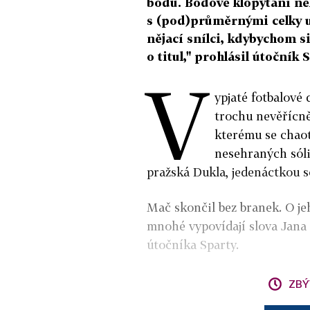
bodů. Bodové klopýtání n
s (pod)průměrnými celky u
nějací snílci, kdybychom s
o titul," prohlásil útočník 
V
ypjaté fotbalové 
trochu nevěřícně
kterému se chaot
nesehraných sól
pražská Dukla, jedenáctkou s
Mač skončil bez branek. O jeh
mnohé vypovídají slova Jana 
útočníka Sparty.
ZBÝ