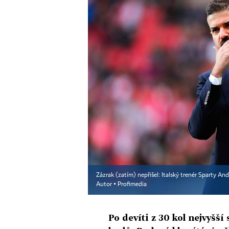
Zázrak (zatím) nepřišel: Italský trenér Sparty An
Autor ▪
Profimedia
Po devíti z 30 kol nejvyšší