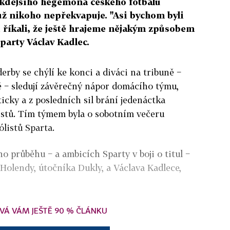
ěkdejšího hegemona českého fotbalu
ž nikoho nepřekvapuje. "Asi bychom byli
i říkali, že ještě hrajeme nějakým způsobem
Sparty Václav Kadlec.
derby se chýlí ke konci a diváci na tribuně −
 − sledují závěrečný nápor domácího týmu,
icky a z posledních sil brání jedenáctka
istů. Tím týmem byla o sobotním večeru
ólistů Sparta.
o průběhu − a ambicích Sparty v boji o titul −
Holendy, útočníka Dukly, a Václava Kadlece,
VÁ VÁM JEŠTĚ 90 % ČLÁNKU