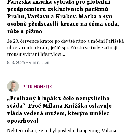
Pařížská značka vybrala pro globální
předpremiéru exkluzivních parfémů
Prahu, Varšavu a Krakov. Matka a syn
osobně představili kreace na téma voda,
růže a pižmo
Je 23. července krátce po deváté ráno a módní Pařížská
ulice v centru Prahy ještě spí. Přesto se tudy začínají
trousit vybraní lifestyloví...
8. 8. 2026 ▪ 4 min. čtení
PETR HONZEJK
„Prolhaný hlupák v čele nemyslícího
stáda“. Proč Milana Knížáka oslavuje
vláda vedená mužem, kterým umělec
opovrhoval
Někteří říkají, že to byl poslední happening Milana