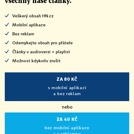
všechny naše články
.
Veškerý obsah HN.cz
Mobilní aplikace
Bez reklam
Odemykejte obsah pro přátele
Články v audioverzi + playlist
Možnost kdykoliv zrušit
ZA 80 KČ
s mobilní aplikací
a bez reklam
nebo
ZA 40 KČ
bez mobilní aplikace
a s reklamou