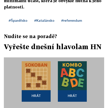
minimální účast, která je obvykle nutná k jeho
platnosti.
#Španělsko
#Katalánsko
#referendum
Nudíte se na poradě?
Vyřešte dnešní hlavolam HN
HRÁT
HRÁT