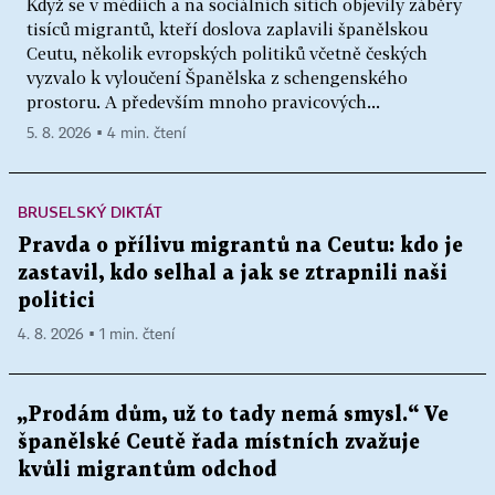
Když se v médiích a na sociálních sítích objevily záběry
tisíců migrantů, kteří doslova zaplavili španělskou
Ceutu, několik evropských politiků včetně českých
vyzvalo k vyloučení Španělska z schengenského
prostoru. A především mnoho pravicových...
5. 8. 2026 ▪ 4 min. čtení
BRUSELSKÝ DIKTÁT
Pravda o přílivu migrantů na Ceutu: kdo je
zastavil, kdo selhal a jak se ztrapnili naši
politici
4. 8. 2026 ▪ 1 min. čtení
„Prodám dům, už to tady nemá smysl.“ Ve
španělské Ceutě řada místních zvažuje
kvůli migrantům odchod