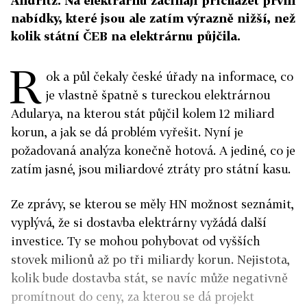
Andritz. Na elektrárnu začínají přicházet první
nabídky, které jsou ale zatím výrazně nižší, než
kolik státní ČEB na elektrárnu půjčila.
R
ok a půl čekaly české úřady na informace, co
je vlastně špatně s tureckou elektrárnou
Adularya, na kterou stát půjčil kolem 12 miliard
korun, a jak se dá problém vyřešit. Nyní je
požadovaná analýza konečně hotová. A jediné, co je
zatím jasné, jsou miliardové ztráty pro státní kasu.
Ze zprávy, se kterou se měly HN možnost seznámit,
vyplývá, že si dostavba elektrárny vyžádá další
investice. Ty se mohou pohybovat od vyšších
stovek milionů až po tři miliardy korun. Nejistota,
kolik bude dostavba stát, se navíc může negativně
promítnout do ceny, za kterou se dá projekt