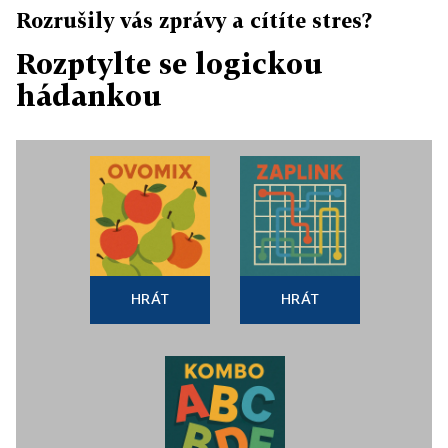
Rozrušily vás zprávy a cítíte stres?
Rozptylte se logickou
hádankou
HRÁT
HRÁT