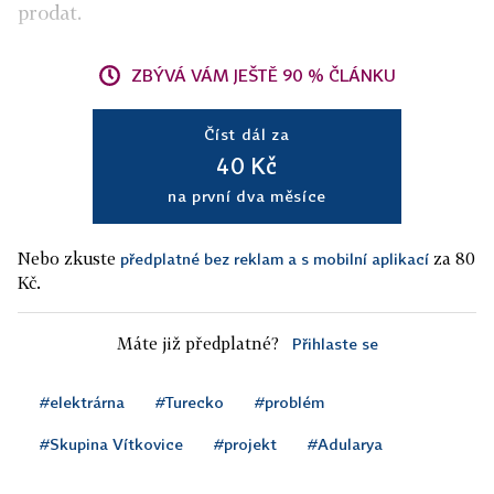
prodat.
ZBÝVÁ VÁM JEŠTĚ 90 % ČLÁNKU
Číst dál za
40 Kč
na první dva měsíce
Nebo zkuste
za 80
předplatné bez reklam a s mobilní aplikací
Kč.
Máte již předplatné?
Přihlaste se
#elektrárna
#Turecko
#problém
#Skupina Vítkovice
#projekt
#Adularya