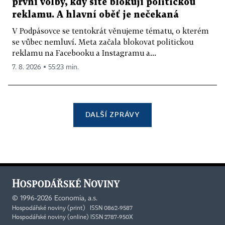
první volby, kdy sítě blokují politickou
reklamu. A hlavní oběť je nečekaná
V Podpásovce se tentokrát věnujeme tématu, o kterém
se vůbec nemluví. Meta začala blokovat politickou
reklamu na Facebooku a Instagramu a...
7. 8. 2026 ▪ 55:23 min.
DALŠÍ ZPRÁVY
©
1996-2026
Economia, a.s.
Hospodářské noviny (print) ISSN 0862-9587
Hospodářské noviny (online) ISSN 2787-950X