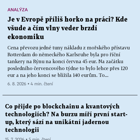
ANALÝZA
Je v Evropě příliš horko na práci? Kde
všude a čím vlny veder brzdí
ekonomiku
Cena převozu jedné tuny nákladu z mořského přístavu
Rotterdam do německého Karlsruhe byla pro říční
tankery na Rýnu na konci června 45 eur. Na začátku
posledního červencového týdne to bylo lehce přes 120
eur a na jeho konci se blížila 140 eurům. To...
6. 8. 2026 ▪ 4 min. čtení
Co přijde po blockchainu a kvantových
technologiích? Na burzu míří první start-
up, který sází na unikátní jadernou
technologii
15. 7. 2026 ▪ 5 min. čtení