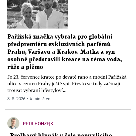
Pařížská značka vybrala pro globální
předpremiéru exkluzivních parfémů
Prahu, Varšavu a Krakov. Matka a syn
osobně představili kreace na téma voda,
růže a pižmo
Je 23. července krátce po deváté ráno a módní Pařížská
ulice v centru Prahy ještě spí. Přesto se tudy začínají
trousit vybraní lifestyloví...
8. 8. 2026 ▪ 4 min. čtení
PETR HONZEJK
„Prolhaný hlupák v čele nemyslícího