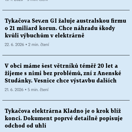
Tykačova Sev.en GI žaluje australskou firmu
o 21 miliard korun. Chce náhradu škody
kvůli výbuchům v elektrárně
22. 6. 2026 ▪ 2 min. čtení
V obci máme šest větrníků téměř 20 let a
žijeme s nimi bez problémů, zní z Anenské
Studánky. Vesnice chce výstavbu dalších
21. 6. 2026 ▪ 5 min. čtení
Tykačova elektrárna Kladno je o krok blíž
konci. Dokument poprvé detailně popisuje
odchod od uhlí