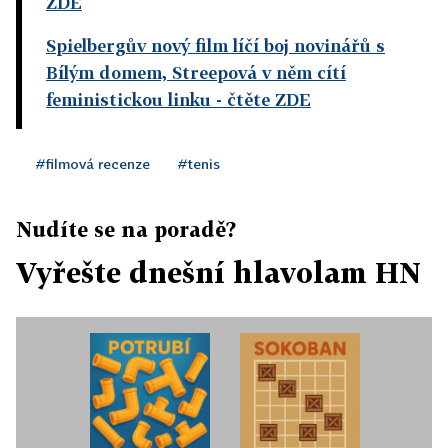
ZDE
Spielbergův nový film líčí boj novinářů s
Bílým domem, Streepová v něm cítí
feministickou linku
- čtěte ZDE
#filmová recenze
#tenis
Nudíte se na poradě?
Vyřešte dnešní hlavolam HN