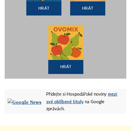
HRÁT
HRÁT
HRÁT
mezi
Přidejte si Hospodářské noviny
své oblíbené tituly
na Google
zprávách.