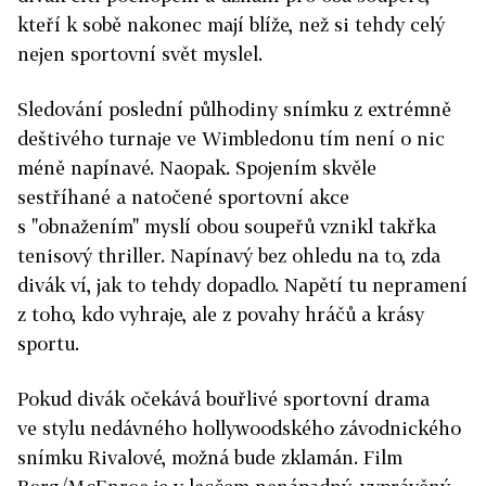
kteří k sobě nakonec mají blíže, než si tehdy celý
nejen sportovní svět myslel.
Sledování poslední půlhodiny snímku z extrémně
deštivého turnaje ve Wimbledonu tím není o nic
méně napínavé. Naopak. Spojením skvěle
sestříhané a natočené sportovní akce
s "obnažením" myslí obou soupeřů vznikl takřka
tenisový thriller. Napínavý bez ohledu na to, zda
divák ví, jak to tehdy dopadlo. Napětí tu nepramení
z toho, kdo vyhraje, ale z povahy hráčů a krásy
sportu.
Pokud divák očekává bouřlivé sportovní drama
ve stylu nedávného hollywoodského závodnického
snímku Rivalové, možná bude zklamán. Film