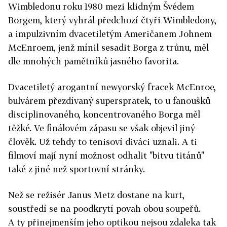
Wimbledonu roku 1980 mezi klidným Švédem
Borgem, který vyhrál předchozí čtyři Wimbledony,
a impulzivním dvacetiletým Američanem Johnem
McEnroem, jenž mínil sesadit Borga z trůnu, měl
dle mnohých pamětníků jasného favorita.
Dvacetiletý arogantní newyorský fracek McEnroe,
bulvárem přezdívaný superspratek, to u fanoušků
disciplinovaného, koncentrovaného Borga měl
těžké. Ve finálovém zápasu se však objevil jiný
člověk. Už tehdy to tenisoví diváci uznali. A ti
filmoví mají nyní možnost odhalit "bitvu titánů"
také z jiné než sportovní stránky.
Než se režisér Janus Metz dostane na kurt,
soustředí se na poodkrytí povah obou soupeřů.
A ty přinejmenším jeho optikou nejsou zdaleka tak