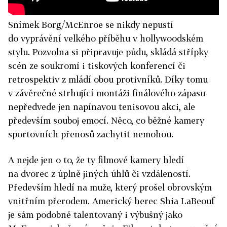
Snímek Borg/McEnroe se nikdy nepustí
do vyprávění velkého příběhu v hollywoodském
stylu. Pozvolna si připravuje půdu, skládá střípky
scén ze soukromí i tiskových konferencí či
retrospektiv z mládí obou protivníků. Díky tomu
v závěrečné strhující montáži finálového zápasu
nepředvede jen napínavou tenisovou akci, ale
především souboj emocí. Něco, co běžné kamery
sportovních přenosů zachytit nemohou.
A nejde jen o to, že ty filmové kamery hledí
na dvorec z úplně jiných úhlů či vzdáleností.
Především hledí na muže, který prošel obrovským
vnitřním přerodem. Americký herec Shia LaBeouf
je sám podobně talentovaný i výbušný jako