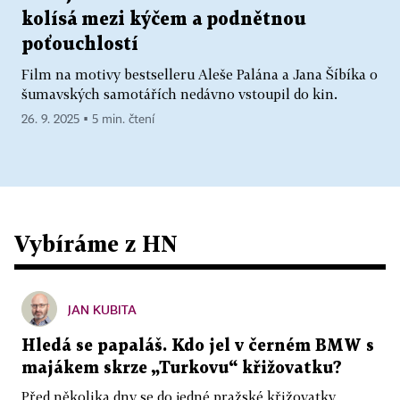
kolísá mezi kýčem a podnětnou
poťouchlostí
Film na motivy bestselleru Aleše Palána a Jana Šíbíka o
šumavských samotářích nedávno vstoupil do kin.
26. 9. 2025 ▪ 5 min. čtení
Vybíráme z HN
JAN KUBITA
Hledá se papaláš. Kdo jel v černém BMW s
majákem skrze „Turkovu“ křižovatku?
Před několika dny se do jedné pražské křižovatky