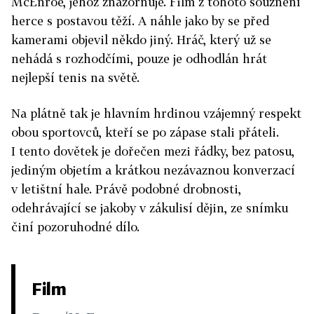
McEnroe, jehož znázorňuje. Film z tohoto souznění
herce s postavou těží. A náhle jako by se před
kamerami objevil někdo jiný. Hráč, který už se
nehádá s rozhodčími, pouze je odhodlán hrát
nejlepší tenis na světě.
Na plátně tak je hlavním hrdinou vzájemný respekt
obou sportovců, kteří se po zápase stali přáteli.
I tento dovětek je dořečen mezi řádky, bez patosu,
jediným objetím a krátkou nezávaznou konverzací
v letištní hale. Právě podobné drobnosti,
odehrávající se jakoby v zákulisí dějin, ze snímku
činí pozoruhodné dílo.
Film