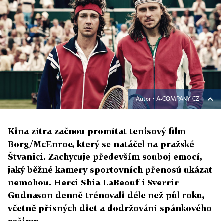
Autor ▪
A-COMPANY CZ
Kina zítra začnou promítat tenisový film
Borg/McEnroe, který se natáčel na pražské
Štvanici. Zachycuje především souboj emocí,
jaký běžné kamery sportovních přenosů ukázat
nemohou. Herci Shia LaBeouf i Sverrir
Gudnason denně trénovali déle než půl roku,
včetně přísných diet a dodržování spánkového
režimu.