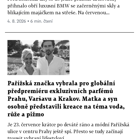
přihnalo obří luxusní BMW se začerněnými skly a
blikajícím majáčkem na střeše. Na červenou...
4. 8. 2026 ▪ 6 min. čtení
Pařížská značka vybrala pro globální
předpremiéru exkluzivních parfémů
Prahu, Varšavu a Krakov. Matka a syn
osobně představili kreace na téma voda,
růže a pižmo
Je 23. července krátce po deváté ráno a módní Pařížská
ulice v centru Prahy ještě spí. Přesto se tudy začínají
trousit vybraní lifestyloví...