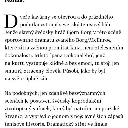
D
veře kavárny se otevřou a do prázdného
podniku vstoupí severský tenisový bůh.
Jenže slavný švédský hráč Björn Borg v této scéně
sportovního dramatu zvaného Borg/McEnroe,
které zítra začnou promítat kina, není ztělesněním
dokonalosti. Místo "pana Dokonalého", jenž
na kurtu vystupuje klidně a bez emocí, tu stojí jen
smutný, ztracený člověk. Působí, jako by byl
na světě úplně sám.
Na podobných, jen zdánlivě bezvýznamných
scénách je postaven švédský koprodukční
životopisný snímek, který byl natočen na pražské
Štvanici a vypráví o jednom z nejslavnějších zápasů
tenisové historie. Dramatický střet ve finále