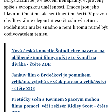
Borg/McEnroe je v lecčem nenápadný, vyprávěný
spíše s evropskou uměřeností. Emoce jsou jeho
hlavním tématem, ale sentimentem šetří. V pravou
chvíli vytáhne elegantní eso či oslnivý return.
Podlehnout mu lze snadno a není k tomu nutné být
obdivovatelem tenisu.
Nová česká komedie Špindl chce navázat na
oblíbené zimní filmy, spíš je to švindl na
diváka
- čtěte ZDE
Jankův film o Brdečkovi je pomníkem
velikána, vyhýbá se však patosu a velikášství
- čtěte ZDE
Přetáčky scén s Kevinem Spaceym mohou
filmu pomoci, věří režisér Ridley Scott
- čtěte