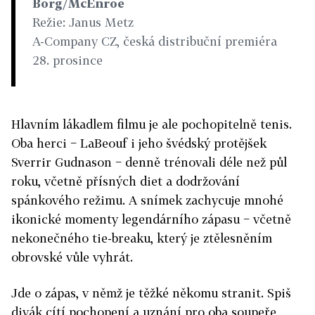
Borg/McEnroe
Režie: Janus Metz
A-Company CZ, česká distribuční premiéra
28. prosince
Hlavním lákadlem filmu je ale pochopitelně tenis.
Oba herci − LaBeouf i jeho švédský protějšek
Sverrir Gudnason − denně trénovali déle než půl
roku, včetně přísných diet a dodržování
spánkového režimu. A snímek zachycuje mnohé
ikonické momenty legendárního zápasu − včetně
nekonečného tie-breaku, který je ztělesněním
obrovské vůle vyhrát.
Jde o zápas, v němž je těžké někomu stranit. Spiš
divák cítí pochopení a uznání pro oba soupeře,