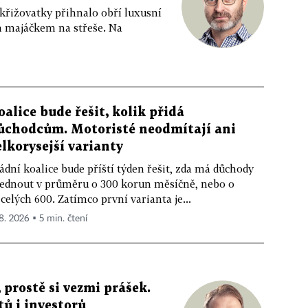
 křižovatky přihnalo obří luxusní
m majáčkem na střeše. Na
oalice bude řešit, kolik přidá
ůchodcům. Motoristé neodmítají ani
elkorysejší varianty
ádní koalice bude příští týden řešit, zda má důchody
ednout v průměru o 300 korun měsíčně, nebo o
celých 600. Zatímco první varianta je...
 8. 2026 ▪ 5 min. čtení
 prostě si vezmi prášek.
tů i investorů