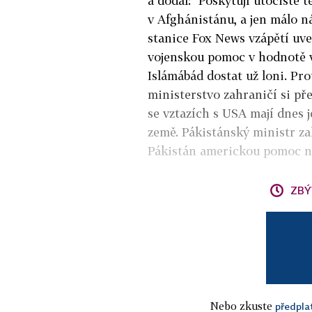
a dodal: "Poskytují útočiště
v Afghánistánu, a jen málo n
stanice Fox News vzápětí uve
vojenskou pomoc v hodnotě ví
Islámábád dostat už loni. Pr
ministerstvo zahraničí si př
se vztazích s USA mají dnes j
země. Pákistánský ministr za
Pákistán americkou pomoc n
ZBÝ
Nebo zkuste
předpla