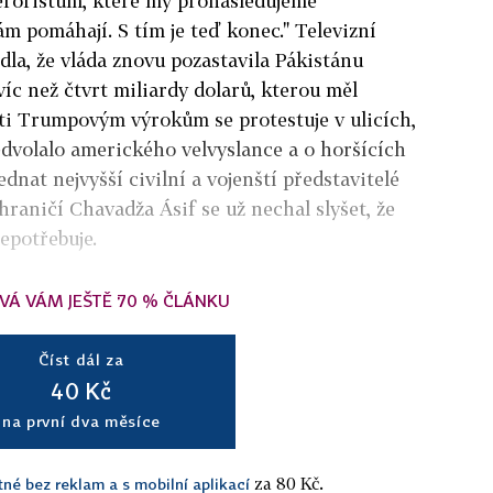
 teroristům, které my pronásledujeme
ám pomáhají. S tím je teď konec." Televizní
dla, že vláda znovu pozastavila Pákistánu
c než čtvrt miliardy dolarů, kterou měl
oti Trumpovým výrokům se protestuje v ulicích,
edvolalo amerického velvyslance a o horšících
ednat nejvyšší civilní a vojenští představitelé
hraničí Chavadža Ásif se už nechal slyšet, že
epotřebuje.
VÁ VÁM JEŠTĚ 70 % ČLÁNKU
Číst dál za
40 Kč
na první dva měsíce
za 80 Kč.
tné bez reklam a s mobilní aplikací