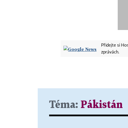
Přidejte si H
zprávách.
Téma:
Pákistán