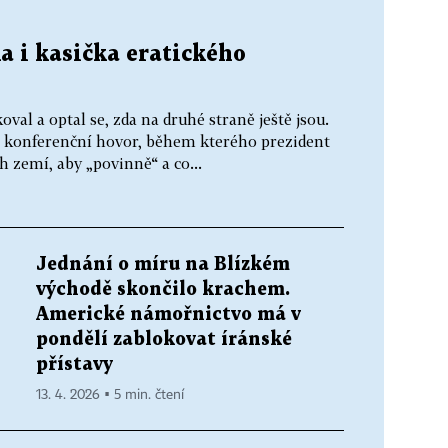
a i kasička eratického
val a optal se, zda na druhé straně ještě jsou.
í konferenční hovor, během kterého prezident
 zemí, aby „povinně“ a co...
Jednání o míru na Blízkém
východě skončilo krachem.
Americké námořnictvo má v
pondělí zablokovat íránské
přístavy
13. 4. 2026 ▪ 5 min. čtení