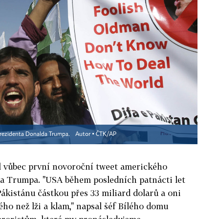
 prezidenta Donalda Trumpa.
Autor ▪
ČTK/AP
il vůbec první novoroční tweet amerického
a Trumpa. "USA během posledních patnácti let
ákistánu částkou přes 33 miliard dolarů a oni
ého než lži a klam," napsal šéf Bílého domu