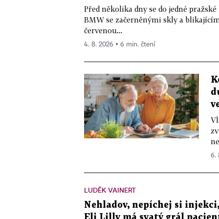
Před několika dny se do jedné pražské
BMW se začerněnými skly a blikající
červenou...
4. 8. 2026 ▪ 6 min. čtení
K
d
v
Vl
zv
ne
6.
LUDĚK VAINERT
Nehladov, nepíchej si injekci,
Eli Lilly má svatý grál pacien