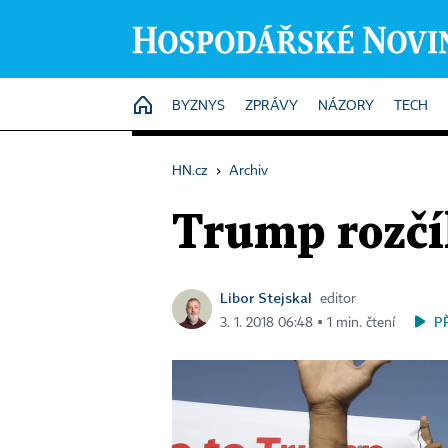
HOME
BYZNYS
ZPRÁVY
NÁZORY
TECH
HN.cz
›
Archiv
Trump rozčíl
Libor Stejskal
editor
P
3. 1. 2018 06:48 ▪ 1 min. čtení