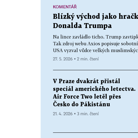
KOMENTÁŘ
Blízký východ jako hračk
Donalda Trumpa
Na lince zavládlo ticho. Trump zavtipko
Tak zdroj webu Axios popisuje sobotn
USA vyzval vůdce velkých muslimských
27. 5. 2026 ▪ 2 min. čtení
V Praze dvakrát přistál
speciál amerického letectva.
Air Force Two letěl přes
Česko do Pákistánu
21. 4. 2026 ▪ 3 min. čtení