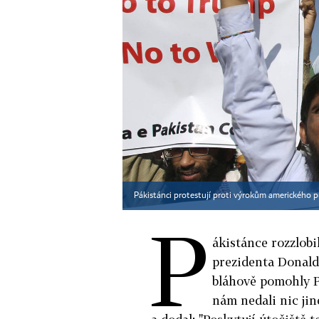
Pákistánci protestují proti výrokům amerického
P
ákistánce rozzlob
prezidenta Donald
bláhově pomohly P
nám nedali nic jin