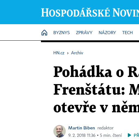
HOME
BYZNYS
ZPRÁVY
NÁZORY
TECH
HN.cz
›
Archiv
Pohádka o R
Frenštátu: M
otevře v ně
Martin Biben
redaktor
P
9. 2. 2018 11:36 ▪ 5 min. čtení