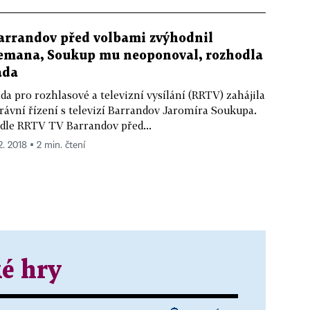
arrandov před volbami zvýhodnil
emana, Soukup mu neoponoval, rozhodla
ada
da pro rozhlasové a televizní vysílání (RRTV) zahájila
rávní řízení s televizí Barrandov Jaromíra Soukupa.
dle RRTV TV Barrandov před...
2. 2018 ▪ 2 min. čtení
é hry