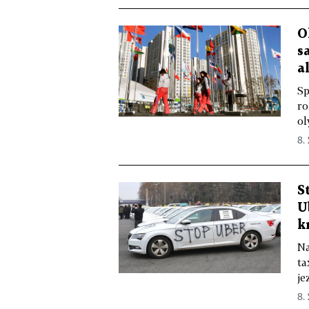
O
s
a
Sp
ro
ol
8. 
S
U
k
Na
ta
je
8. 