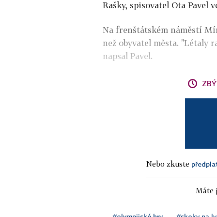
Rašky, spisovatel Ota Pavel 
Na frenštátském náměstí Míru 
než obyvatel města. "Létaly r
napsal Pavel.
ZBÝ
Nebo zkuste
předpla
Máte j
#olympijské hry
#skoky na ly