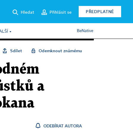
PŘEDPLATNÉ
Hledat
Přihlásit se
BeNative
ALŠÍ
Sdílet
Odemknout známému
rodném
ůstků a
okana
ODEBÍRAT AUTORA