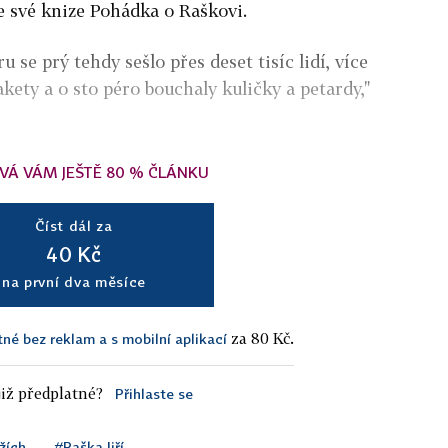
ve své knize Pohádka o Raškovi.
se prý tehdy sešlo přes deset tisíc lidí, více
akety a o sto péro bouchaly kuličky a petardy,"
VÁ VÁM JEŠTĚ 80 % ČLÁNKU
Číst dál za
40 Kč
na první dva měsíce
za 80 Kč.
tné bez reklam a s mobilní aplikací
iž předplatné?
Přihlaste se
žích
#Raška Jiří