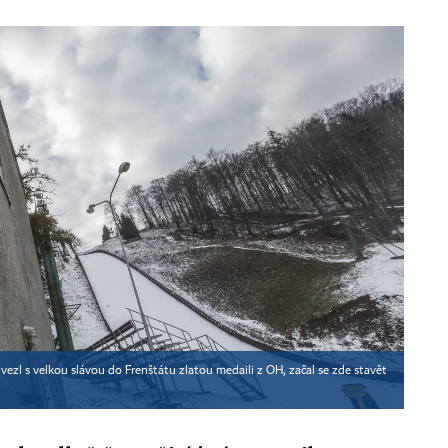
ivezl s velkou slávou do Frenštátu zlatou medaili z OH, začal se zde stavět