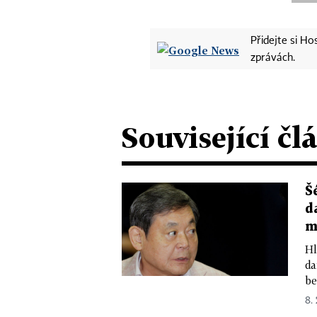
Přidejte si H
zprávách.
Související čl
Š
d
m
Hl
da
be
8. 