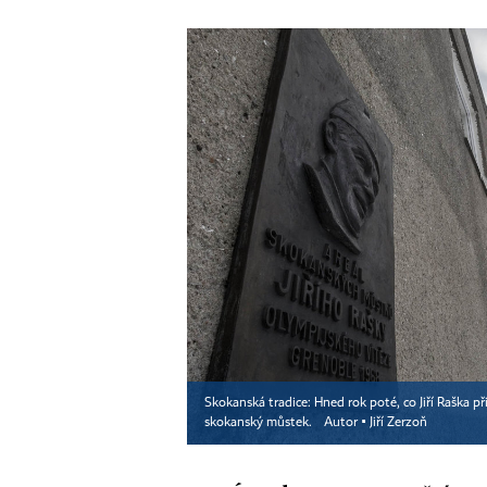
Skokanská tradice: Hned rok poté, co Jiří Raška př
skokanský můstek.
Autor ▪
Jiří Zerzoň