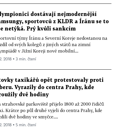
lympionici dostávají nejmodernější
amsungy, sportovců z KLDR a Íránu se to
le netýká. Prý kvůli sankcím
ortovní týmy Íránu a Severní Koreje nedostanou na
zdíl od svých kolegů z jiných států na zimní
ympiádě v Jižní Koreji nové mobilní...
2. 2018 ▪ 3 min. čtení
tovky taxikářů opět protestovaly proti
beru. Vyrazily do centra Prahy, kde
roužily dvě hodiny
 strahovské parkoviště přijelo 1800 až 2000 řidičů
xi. Krátce po půl druhé vyjeli do centra Prahy, kde
zdili dvě hodiny ve smyčce....
2. 2018 ▪ 5 min. čtení