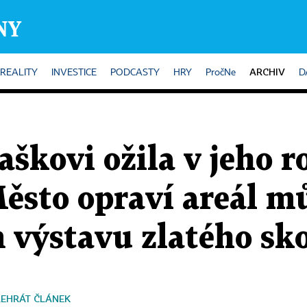
ARCHIV
REALITY
INVESTICE
PODCASTY
HRY
PročNe
D
aškovi ožila v jeho 
ěsto opraví areál m
m výstavu zlatého sk
ŘEHRÁT ČLÁNEK