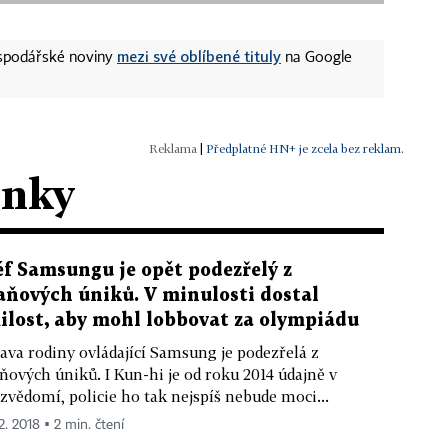
mezi své oblíbené tituly
ospodářské noviny
na Google
|
Předplatné HN+ je zcela bez reklam.
ánky
éf Samsungu je opět podezřelý z
aňových úniků. V minulosti dostal
ilost, aby mohl lobbovat za olympiádu
ava rodiny ovládající Samsung je podezřelá z
ňových úniků. I Kun-hi je od roku 2014 údajně v
zvědomí, policie ho tak nejspíš nebude moci...
2. 2018 ▪ 2 min. čtení