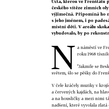
Úcta, kterou ve Frenštátu
českého vítěze zimních oly
výjimečná. Připomíná ho 
s jeho jménem, i po padesá
místní děti. V areálu sko
vybudovalo, by po rekonstr
N
a náměstí ve Fr
roku 1968 tísnilo
"Jakmile se Besk
světem, šlo se pěšky do Frenš
V čele kráčely muziky v krojí
a červených kajdách, na hlav
a na housličky a mezi nimi tá
nadšení, které vyvolala zlatá