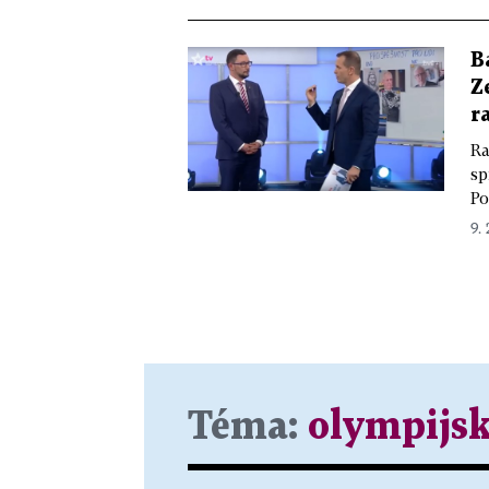
B
Z
r
Ra
sp
Po
9. 
Téma:
olympijsk