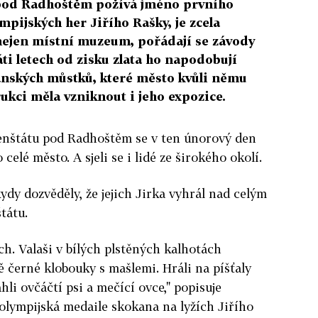
 pod Radhoštěm požívá jméno prvního
mpijských her Jiřího Rašky, je zcela
nejen místní muzeum, pořádají se závody
ti letech od zisku zlata ho napodobují
kanských můstků, které město kvůli němu
ukci měla vzniknout i jeho expozice.
enštátu pod Radhoštěm se v ten únorový den
 celé město. A sjeli se i lidé ze širokého okolí.
ydy dozvěděly, že jejich Jirka vyhrál nad celým
tátu.
ch. Valaši v bílých plstěných kalhotách
ě černé klobouky s mašlemi. Hráli na píšťaly
hli ovčáčtí psi a mečící ovce," popisuje
 olympijská medaile skokana na lyžích Jiřího