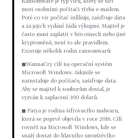
Ransomware je typ viru, který se šíří
mezi osobními počítači třeba e-mailem.
Poté co vir počítač infikuje, zašifruje data
a za jejich vydání žádá výkupné. Majitel je
často musí zaplatit v bitcoinech nebo jiné
kryptoměně, není to ale pravidlem.
Existuje několik rodin ransomwarů:
◼WannaCry cílí na operační systém
Microsoft Windows. Jakmile se
nainstaluje do počítače, zašifruje data.
Aby se majitel k souborům dostal, je
vyzván k zaplacení 300 dolarů.
◼ Patya je rodina šifrovacího malwaru,
která se poprvé objevila v roce 2016. Cílí
rovněž na Microsoft Windows, kde se
snaží dostat do hlavního spouštěcího