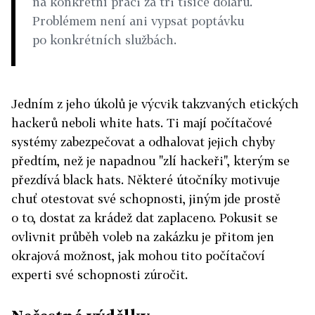
na konkrétní práci za tři tisíce dolarů.
Problémem není ani vypsat poptávku
po konkrétních službách.
Jedním z jeho úkolů je výcvik takzvaných etických
hackerů neboli white hats. Ti mají počítačové
systémy zabezpečovat a odhalovat jejich chyby
předtím, než je napadnou "zlí hackeři", kterým se
přezdívá black hats. Některé útočníky motivuje
chuť otestovat své schopnosti, jiným jde prostě
o to, dostat za krádež dat zaplaceno. Pokusit se
ovlivnit průběh voleb na zakázku je přitom jen
okrajová možnost, jak mohou tito počítačoví
experti své schopnosti zúročit.