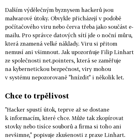
Dalším výdělečným byznysem hackerů jsou
malwarové útoky. Obvykle přicházejí v podobě
počítačového viru nebo červa třeba jako součást e-
mailu. Pro správce datových sítí jde o noční můru,
která znamená velké náklady. Viru si přitom
nemusí ani všimnout. Jak upozorňuje Filip Linhart
ze společnosti net.pointers, která se zaměřuje
na kybernetickou bezpečnost, viry mohou
v systému nepozorovaně "hnízdit" i několik let.
Chce to trpělivost
"Hacker spustí útok, teprve až se dostane
k informacím, které chce. Může tak zkopírovat
stovky nebo tisíce souborů a firma si toho ani
nevšimne," popisuje zkušenosti z praxe Linhart.