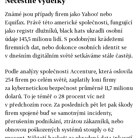
Nečestné výdělky
Známé jsou případy firem jako Yahoo! nebo
Equifax. Právě této americké společnosti, fungující
jako registr dlužníků, black hats ukradli osobní
údaje 145,5 milionu lidí. S podobnými krádežemi
firemních dat, nebo dokonce osobních identit se
v dnešním digitálním světě setkáváme stále častěji.
Podle analýzy společnosti Accenture, která oslovila
254 firem po celém světě, zaplatily loni firmy
za kybernetickou bezpečnost průměrně 11,7 milionu
dolarů. To je téměř o 28 procent víc než
v předchozím roce. Za posledních pět let pak škody
firem spojené buď se samotnými incidenty,
přerušením podnikání, ztrátou zákazníků, nebo
obnovou poškozených systémů stouply o 62
procent. Někteří hackeři za ukradená data inkasují