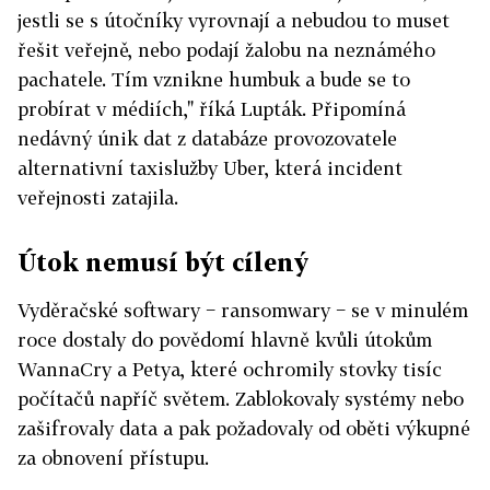
jestli se s útočníky vyrovnají a nebudou to muset
řešit veřejně, nebo podají žalobu na neznámého
pachatele. Tím vznikne humbuk a bude se to
probírat v médiích," říká Lupták. Připomíná
nedávný únik dat z databáze provozovatele
alternativní taxislužby Uber, která incident
veřejnosti zatajila.
Útok nemusí být cílený
Vyděračské softwary − ransomwary − se v minulém
roce dostaly do povědomí hlavně kvůli útokům
WannaCry a Petya, které ochromily stovky tisíc
počítačů napříč světem. Zablokovaly systémy nebo
zašifrovaly data a pak požadovaly od oběti výkupné
za obnovení přístupu.