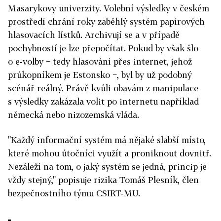
Masarykovy univerzity. Volební výsledky v českém
prostředí chrání roky zaběhlý systém papírových
hlasovacích lístků. Archivují se a v případě
pochybností je lze přepočítat. Pokud by však šlo
o e-volby − tedy hlasování přes internet, jehož
průkopníkem je Estonsko −, byl by už podobný
scénář reálný. Právě kvůli obavám z manipulace
s výsledky zakázala volit po internetu například
německá nebo nizozemská vláda.
"Každý informační systém má nějaké slabší místo,
které mohou útočníci využít a proniknout dovnitř.
Nezáleží na tom, o jaký systém se jedná, princip je
vždy stejný," popisuje rizika Tomáš Plesník, člen
bezpečnostního týmu CSIRT-MU.