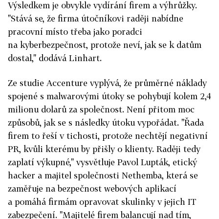
Výsledkem je obvykle vydírání firem a výhrůžky.
"Stává se, že firma útočníkovi raději nabídne
pracovní místo třeba jako poradci
na kyberbezpečnost, protože neví, jak se k datům
dostal," dodává Linhart.
Ze studie Accenture vyplývá, že průměrné náklady
spojené s malwarovými útoky se pohybují kolem 2,4
milionu dolarů za společnost. Není přitom moc
způsobů, jak se s následky útoku vypořádat. "Řada
firem to řeší v tichosti, protože nechtějí negativní
PR, kvůli kterému by přišly o klienty. Raději tedy
zaplatí výkupné," vysvětluje Pavol Lupták, etický
hacker a majitel společnosti Nethemba, která se
zaměřuje na bezpečnost webových aplikací
a pomáhá firmám opravovat skulinky v jejich IT
zabezpečení. "Majitelé firem balancují nad tím,