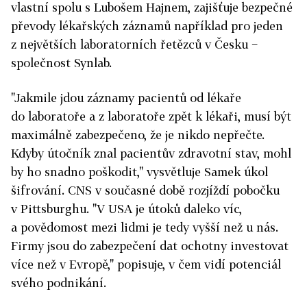
vlastní spolu s Lubošem Hajnem, zajišťuje bezpečné
převody lékařských záznamů například pro jeden
z největších laboratorních řetězců v Česku −
společnost Synlab.
"Jakmile jdou záznamy pacientů od lékaře
do laboratoře a z laboratoře zpět k lékaři, musí být
maximálně zabezpečeno, že je nikdo nepřečte.
Kdyby útočník znal pacientův zdravotní stav, mohl
by ho snadno poškodit," vysvětluje Samek úkol
šifrování. CNS v současné době rozjíždí pobočku
v Pittsburghu. "V USA je útoků daleko víc,
a povědomost mezi lidmi je tedy vyšší než u nás.
Firmy jsou do zabezpečení dat ochotny investovat
více než v Evropě," popisuje, v čem vidí potenciál
svého podnikání.