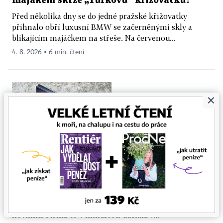
majákem skrze „Turkovu“ křižovatku?
Před několika dny se do jedné pražské křižovatky
přihnalo obří luxusní BMW se začerněnými skly a
blikajícím majáčkem na střeše. Na červenou...
4. 8. 2026 ▪ 6 min. čtení
×
Týden s technologiemi: Nejlepší mobilní
skládačky přicházejí v nejhorší možné
době
Apple letos zopakuje svůj nejlepší trik. Vezme
ověřenou technologii a nabídne ji jako fantastickou
novinku. Firma to v minulosti udělala v...