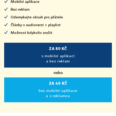
Mobilní aplikace
Bez reklam
Odemykejte obsah pro přátele
Články v audioverzi + playlist
Možnost kdykoliv zrušit
ZA 80 KČ
s mobilní aplikací
a bez reklam
nebo
ZA 40 KČ
bez mobilní aplikace
a s reklamou