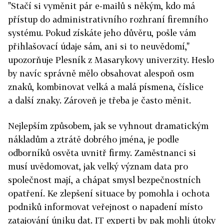
"Stačí si vyměnit pár e-mailů s někým, kdo má
přístup do administrativního rozhraní firemního
systému. Pokud získáte jeho důvěru, pošle vám
přihlašovací údaje sám, ani si to neuvědomí,"
upozorňuje Plesník z Masarykovy univerzity. Heslo
by navíc správně mělo obsahovat alespoň osm
znaků, kombinovat velká a malá písmena, číslice
a další znaky. Zároveň je třeba je často měnit.
Nejlepším způsobem, jak se vyhnout dramatickým
nákladům a ztrátě dobrého jména, je podle
odborníků osvěta uvnitř firmy. Zaměstnanci si
musí uvědomovat, jak velký význam data pro
společnost mají, a chápat smysl bezpečnostních
opatření. Ke zlepšení situace by pomohla i ochota
podniků informovat veřejnost o napadení místo
zatajování úniku dat. IT experti by pak mohli útoky