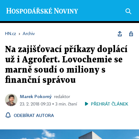
HN.cz
›
Archiv
Na zajišťovací příkazy doplácí
už i Agrofert. Lovochemie se
marně soudí o miliony s
finanční správou
Marek Pokorný
redaktor
PŘEHRÁT ČLÁNEK
23. 2. 2018 09:33 ▪ 3 min. čtení
ODEBÍRAT AUTORA