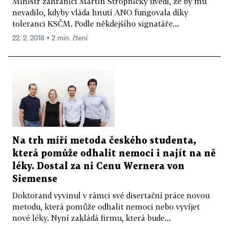
Ministr zahraničí Martin Stropnický uvedl, že by mu
nevadilo, kdyby vláda hnutí ANO fungovala díky
toleranci KSČM. Podle někdejšího signatáře...
22. 2. 2018 ▪ 2 min. čtení
Na trh míří metoda českého studenta,
která pomůže odhalit nemoci i najít na ně
léky. Dostal za ni Cenu Wernera von
Siemense
Doktorand vyvinul v rámci své disertační práce novou
metodu, která pomůže odhalit nemoci nebo vyvíjet
nové léky. Nyní zakládá firmu, která bude...