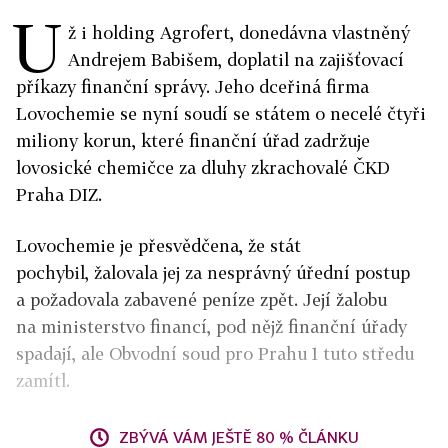
U
ž i holding Agrofert, donedávna vlastněný
Andrejem Babišem, doplatil na zajišťovací
příkazy finanční správy. Jeho dceřiná firma
Lovochemie se nyní soudí se státem o necelé čtyři
miliony korun, které finanční úřad zadržuje
lovosické chemičce za dluhy zkrachovalé ČKD
Praha DIZ.
Lovochemie je přesvědčena, že stát
pochybil, žalovala jej za nesprávný úřední postup
a požadovala zabavené peníze zpět. Její žalobu
na ministerstvo financí, pod nějž finanční úřady
spadají, ale Obvodní soud pro Prahu 1 tuto středu
zamítl.
ZBÝVÁ VÁM JEŠTĚ 80 % ČLÁNKU