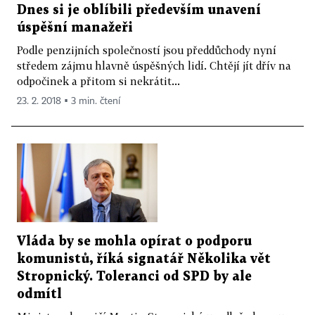
Dnes si je oblíbili především unavení
úspěšní manažeři
Podle penzijních společností jsou předdůchody nyní
středem zájmu hlavně úspěšných lidí. Chtějí jít dřív na
odpočinek a přitom si nekrátit...
23. 2. 2018 ▪ 3 min. čtení
Vláda by se mohla opírat o podporu
komunistů, říká signatář Několika vět
Stropnický. Toleranci od SPD by ale
odmítl