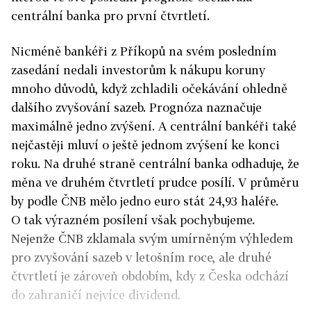
centrální banka pro první čtvrtletí.
Nicméně bankéři z Příkopů na svém posledním
zasedání nedali investorům k nákupu koruny
mnoho důvodů, když zchladili očekávání ohledně
dalšího zvyšování sazeb. Prognóza naznačuje
maximálně jedno zvýšení. A centrální bankéři také
nejčastěji mluví o ještě jednom zvýšení ke konci
roku. Na druhé straně centrální banka odhaduje, že
měna ve druhém čtvrtletí prudce posílí. V průměru
by podle ČNB mělo jedno euro stát 24,93 haléře.
O tak výrazném posílení však pochybujeme.
Nejenže ČNB zklamala svým umírněným výhledem
pro zvyšování sazeb v letošním roce, ale druhé
čtvrtletí je zároveň obdobím, kdy z Česka odchází
do zahraničí nejvíce dividend.