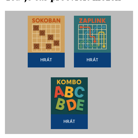
HRÁT
HRÁT
HRÁT