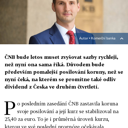
Autor ▪
Komerční banka
ČNB bude letos muset zvyšovat sazby rychleji,
než nyní ona sama říká. Důvodem bude
především pomalejší posilování koruny, než se
nyní čeká, na kterém se promítne také odliv
dividend z Česka ve druhém čtvrtletí.
P
o posledním zasedání ČNB zastavila koruna
svoje posilování a její kurz se stabilizoval na
25,40 za euro. To je i průměrná úroveň kurzu,
kterou ve své poslední prognóze očekávala