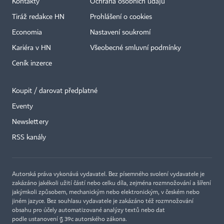
Kontakty
Ochrana osobních údajů
Tiráž redakce HN
Prohlášení o cookies
Economia
Nastavení soukromí
Kariéra v HN
Všeobecné smluvní podmínky
Ceník inzerce
Koupit / darovat předplatné
Eventy
Newslettery
RSS kanály
Autorská práva vykonává vydavatel. Bez písemného svolení vydavatele je
zakázáno jakékoli užití částí nebo celku díla, zejména rozmnožování a šíření
jakýmkoli způsobem, mechanickým nebo elektronickým, v českém nebo
jiném jazyce. Bez souhlasu vydavatele je zakázáno též rozmnožování
obsahu pro účely automatizované analýzy textů nebo dat
podle ustanovení § 39c autorského zákona.