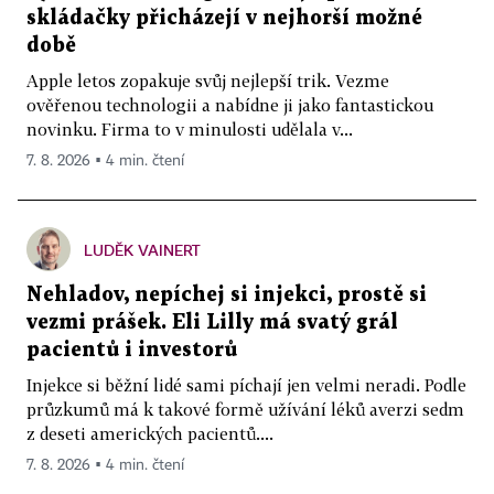
skládačky přicházejí v nejhorší možné
době
Apple letos zopakuje svůj nejlepší trik. Vezme
ověřenou technologii a nabídne ji jako fantastickou
novinku. Firma to v minulosti udělala v...
7. 8. 2026 ▪ 4 min. čtení
LUDĚK VAINERT
Nehladov, nepíchej si injekci, prostě si
vezmi prášek. Eli Lilly má svatý grál
pacientů i investorů
Injekce si běžní lidé sami píchají jen velmi neradi. Podle
průzkumů má k takové formě užívání léků averzi sedm
z deseti amerických pacientů....
7. 8. 2026 ▪ 4 min. čtení