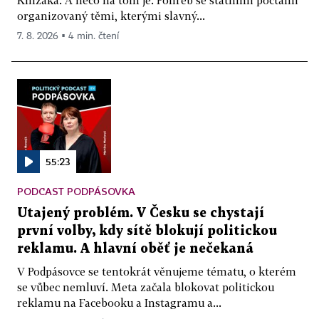
Knížáka. A něco na tom je. Pohřeb se státními poctami
organizovaný těmi, kterými slavný...
7. 8. 2026 ▪ 4 min. čtení
55:23
PODCAST PODPÁSOVKA
Utajený problém. V Česku se chystají
první volby, kdy sítě blokují politickou
reklamu. A hlavní oběť je nečekaná
V Podpásovce se tentokrát věnujeme tématu, o kterém
se vůbec nemluví. Meta začala blokovat politickou
reklamu na Facebooku a Instagramu a...