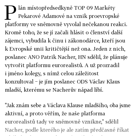
P
lán místopředsedkyně TOP 09 Markéty
Pekarové Adamové na vznik proevropské
platformy ve sněmovně vyvolal nečekanou reakci.
Kromě toho, že se jí začali hlásit o členství další
zájemci, vybudila k činu i zákonodárce, kteří jsou
k Evropské unii kritičtější než ona. Jeden z nich,
poslanec ANO Patrik Nacher, HN sdělil, že plánuje
vytvořit platformu eurorealistů. A už prozradil
i jméno kolegy, s nímž celou záležitost
konzultoval − je jím poslanec ODS Václav Klaus
mladší, kterému se Nacherův nápad líbí.
"Jak znám sebe a Václava Klause mladšího, oba jsme
aktivní, a proto věřím, že naše platforma
eurorealistů tady ve sněmovně vznikne," sdělil
Nacher, podle kterého je ale zatím předčasné říkat