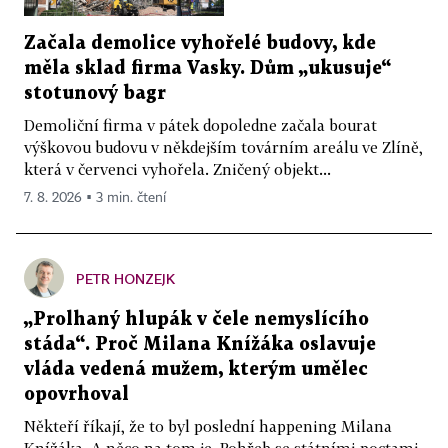
Začala demolice vyhořelé budovy, kde
měla sklad firma Vasky. Dům „ukusuje“
stotunový bagr
Demoliční firma v pátek dopoledne začala bourat
výškovou budovu v někdejším továrním areálu ve Zlíně,
která v červenci vyhořela. Zničený objekt...
7. 8. 2026 ▪ 3 min. čtení
PETR HONZEJK
„Prolhaný hlupák v čele nemyslícího
stáda“. Proč Milana Knížáka oslavuje
vláda vedená mužem, kterým umělec
opovrhoval
Někteří říkají, že to byl poslední happening Milana