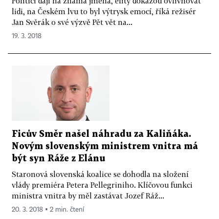
Politici dají na známá jména, elity dokážou ovlivňovat
lidi, na Českém lvu to byl výtrysk emocí, říká režisér
Jan Svěrák o své výzvě Pět vět na...
19. 3. 2018
Ficův Směr našel náhradu za Kaliňáka.
Novým slovenským ministrem vnitra má
být syn Ráže z Elánu
Staronová slovenská koalice se dohodla na složení
vlády premiéra Petera Pellegriniho. Klíčovou funkci
ministra vnitra by měl zastávat Jozef Ráž...
20. 3. 2018 ▪ 2 min. čtení