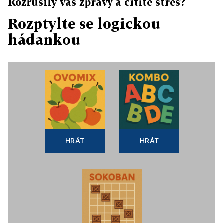
Rozrušily vás zprávy a cítíte stres?
Rozptylte se logickou
hádankou
HRÁT
HRÁT