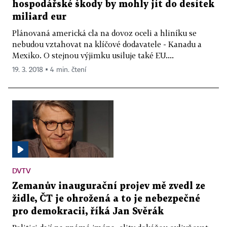
hospodářské škody by mohly jít do desítek
miliard eur
Plánovaná americká cla na dovoz oceli a hliníku se
nebudou vztahovat na klíčové dodavatele - Kanadu a
Mexiko. O stejnou výjimku usiluje také EU....
19. 3. 2018 ▪ 4 min. čtení
DVTV
Zemanův inaugurační projev mě zvedl ze
židle, ČT je ohrožená a to je nebezpečné
pro demokracii, říká Jan Svěrák