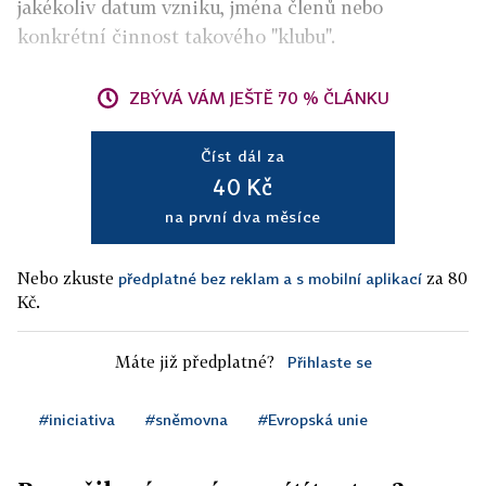
jakékoliv datum vzniku, jména členů nebo
konkrétní činnost takového "klubu".
ZBÝVÁ VÁM JEŠTĚ 70 % ČLÁNKU
Číst dál za
40 Kč
na první dva měsíce
Nebo zkuste
za 80
předplatné bez reklam a s mobilní aplikací
Kč.
Máte již předplatné?
Přihlaste se
#iniciativa
#sněmovna
#Evropská unie