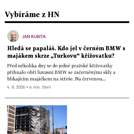
Vybíráme z HN
JAN KUBITA
Hledá se papaláš. Kdo jel v černém BMW s
majákem skrze „Turkovu“ křižovatku?
Před několika dny se do jedné pražské křižovatky
přihnalo obří luxusní BMW se začerněnými skly a
blikajícím majáčkem na střeše. Na červenou...
4. 8. 2026 ▪ 6 min. čtení